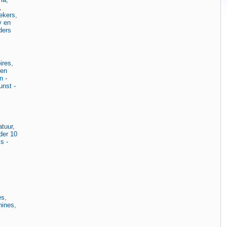
,
ekers
,
v en
ders
ires
,
 en
n -
unst -
atuur
,
der 10
s -
es
,
hines
,