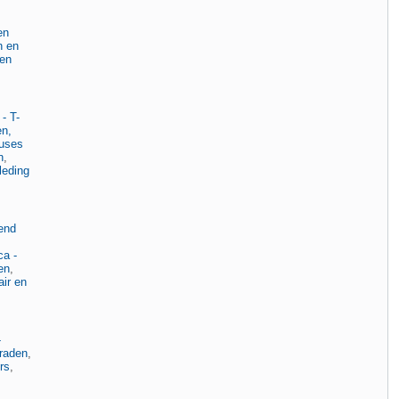
en
n en
 en
- T-
n,
ouses
n
,
leding
end
ca -
en
,
air en
-
eraden
,
rs
,