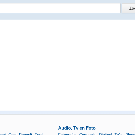
Audio, Tv en Foto
eot
,
Opel
,
Renault
,
Ford
,
Fotografie - Camera's - Digitaal
,
Tv's - Plas