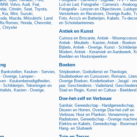
BMW
,
Volvo
,
Audi
,
Fiat
,
Lcd en Led
,
Fotografie - Camera's - Analoog
ndai
,
Citroën
,
Seat
,
Toyota
,
Fotografie - Lenzen en Objectieven
,
Luidspr
,
Kia
,
Mini
,
Suzuki
,
Versterkers en Receivers
,
Overige Audio, T
oda
,
Mazda
,
Mitsubishi
,
Land
Foto
,
Accu's en Batterijen
,
Kabels
,
Tv-deco
lfa Romeo
,
Honda
,
Chevrolet
,
en Schotelantennes
,
Chrysler
Antiek en Kunst
Curiosa en Brocante
,
Antiek - Woonaccesso
Antiek - Meubels - Kasten
,
Antiek - Boeken
Bijbels
,
Antiek - Overige
,
Kunst - Schilderije
Modern
,
Antiek - Keramiek en Aardewerk
,
K
Beelden en Houtsnijwerken
ing
Boeken
 Bankstellen
,
Keuken - Servies
,
Stripboeken
,
Godsdienst en Theologie
,
- Overige
,
Lampen -
Studieboeken en Cursussen
,
Romans
,
Liter
ken - Keukenbenodigdheden
,
Overige Boeken
,
Kinderboeken - Jeugd - on
 Schilderijen, Tekeningen en
jaar
,
Geschiedenis - Vaderland
,
Geschiedeni
ttafels
,
Kasten - Overige
,
Stad en Regio
,
Kunst en Cultuur - Beeldend
Doe-het-zelf en Verbouw
Sanitair
,
Gereedschap - Handgereedschap
,
Deuren en Horren
,
Overige Doe-het-zelf en
Verbouw
,
Hout en Planken
,
Verwarming en
Radiatoren
,
Gereedschap - Overige machin
Elektra en Kabels
,
Gereedschap - Boormac
Hang- en Sluitwerk
en
Tuin en Terras