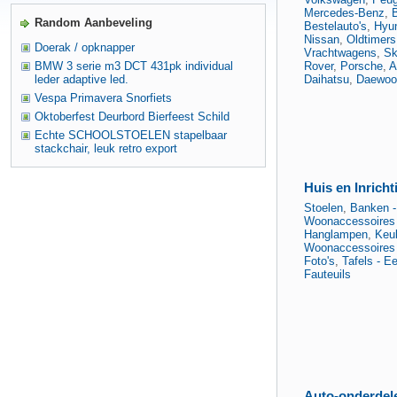
Mercedes-Benz
,
Random Aanbeveling
Bestelauto's
,
Hyu
Nissan
,
Oldtimers
Doerak / opknapper
Vrachtwagens
,
Sk
BMW 3 serie m3 DCT 431pk individual
Rover
,
Porsche
,
A
leder adaptive led.
Daihatsu
,
Daewoo
Vespa Primavera Snorfiets
Oktoberfest Deurbord Bierfeest Schild
Echte SCHOOLSTOELEN stapelbaar
stackchair, leuk retro export
Huis en Inricht
Stoelen
,
Banken -
Woonaccessoires 
Hanglampen
,
Keu
Woonaccessoires -
Foto's
,
Tafels - Ee
Fauteuils
Auto-onderdel