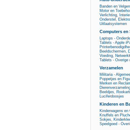
Banden en Velgen
Motor en Toebeho
Verlichting
,
Interi
Onderstel
,
Elektr
Uitlaatsystemen
Computers en 
Laptops - Onderd
Tablets - Apple iP
Printerbenodigdh
Beeldschermen
,
D
Voeding
,
Netwerkk
Tablets - Overige
Verzamelen
Militaria - Algeme
Poppetjes en Figu
Merken en Recla
Dierenverzamelin
Beeldjes
,
Rookart
Luciferdoosjes
Kinderen en B
Kinderwagens en 
Knuffels en Pluch
Sokjes
,
Kinderkle
Speelgoed - Overi