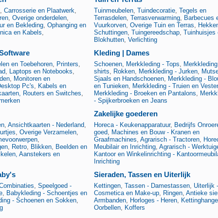
,
Carrosserie en Plaatwerk
,
Tuinmeubelen
,
Tuindecoratie
,
Tegels en
ren
,
Overige onderdelen
,
Terrasdelen
,
Terrasverwarming
,
Barbecues 
eur en Bekleding
,
Ophanging en
Vuurkorven
,
Overige Tuin en Terras
,
Hekke
onica en Kabels
,
Schuttingen
,
Tuingereedschap
,
Tuinhuisjes
Blokhutten
,
Verlichting
Software
Kleding | Dames
elen en Toebehoren
,
Printers
,
Schoenen
,
Merkkleding - Tops
,
Merkkleding 
ad
,
Laptops en Notebooks
,
shirts
,
Rokken
,
Merkkleding - Jurken
,
Mutse
eden
,
Monitoren en
Sjaals en Handschoenen
,
Merkkleding - Bl
esktop Pc's
,
Kabels en
en Tunieken
,
Merkkleding - Truien en Veste
aarten, Routers en Switches
,
Merkkleding - Broeken en Pantalons
,
Merkk
 merken
- Spijkerbroeken en Jeans
Zakelijke goederen
en
,
Ansichtkaarten - Nederland
,
Horeca - Keukenapparatuur
,
Bedrijfs Onroer
urtjes
,
Overige Verzamelen
,
goed
,
Machines en Bouw - Kranen en
mevoorwerpen
,
Graafmachines
,
Agrarisch - Tractoren
,
Hore
gen
,
Retro
,
Blikken
,
Beelden en
Meubilair en Inrichting
,
Agrarisch - Werktuig
ikelen, Aanstekers en
Kantoor en Winkelinrichting - Kantoormeubil
Inrichting
aby's
Sieraden, Tassen en Uiterlijk
Combinaties
,
Speelgoed -
Kettingen
,
Tassen - Damestassen
,
Uiterlijk 
e
,
Babykleding - Schoentjes en
Cosmetica en Make-up
,
Ringen
,
Antieke si
ding - Schoenen en Sokken
,
Armbanden
,
Horloges - Heren
,
Kettinghange
g
Oorbellen
,
Koffers