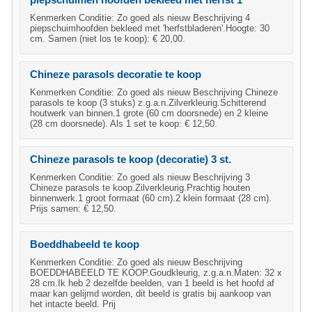
piepschuimen hoofden bekleed met herfst 1
Kenmerken Conditie: Zo goed als nieuw Beschrijving 4
piepschuimhoofden bekleed met 'herfstbladeren'.Hoogte: 30
cm. Samen (niet los te koop): € 20,00.
Chineze parasols decoratie te koop
Kenmerken Conditie: Zo goed als nieuw Beschrijving Chineze
parasols te koop (3 stuks) z.g.a.n.Zilverkleurig.Schitterend
houtwerk van binnen.1 grote (60 cm doorsnede) en 2 kleine
(28 cm doorsnede). Als 1 set te koop: € 12,50.
Chineze parasols te koop (decoratie) 3 st.
Kenmerken Conditie: Zo goed als nieuw Beschrijving 3
Chineze parasols te koop.Zilverkleurig.Prachtig houten
binnenwerk.1 groot formaat (60 cm).2 klein formaat (28 cm).
Prijs samen: € 12,50.
Boeddhabeeld te koop
Kenmerken Conditie: Zo goed als nieuw Beschrijving
BOEDDHABEELD TE KOOP.Goudkleurig, z.g.a.n.Maten: 32 x
28 cm.Ik heb 2 dezelfde beelden, van 1 beeld is het hoofd af
maar kan gelijmd worden, dit beeld is gratis bij aankoop van
het intacte beeld. Prij