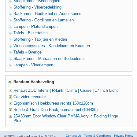
Slaapkamer - Beddengoed
Stoffering - Vloerbedekking
Badkamer - Badtextiel en Accessoires
Stoffering - Gordijnen en Lamellen
Lampen - Plafondlampen
Tafels - Bijzettafels
Stoffering - Tapijten en Kleden
Woonaccessoires - Kandelaars en Kaarsen
Tafels - Overige
Slaapkamer - Matrassen en Bedbodems
Lampen - Vloerlampen
Random Aanbeveling
Renault ZOE Intens | R-Link | Clima | Cruise | 17 Inch Licht
Car video recorder
Ergonomisch Hoekbureau rechts 160x120cm
Rohde & Grahl Duo-Back, bureaustoel (104430)
25X33mm Door Window Clear PMMA Acrylic Folding Hinge
Plex...
Contact Us
-
Terms & Conditions
-
Privacy Policy
© 2026 huntingad.com. 9 q. 0.025 s.