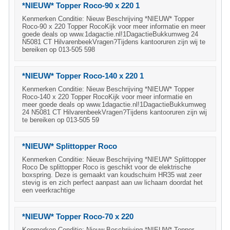
*NIEUW* Topper Roco-90 x 220 1
Kenmerken Conditie: Nieuw Beschrijving *NIEUW* Topper
Roco-90 x 220 Topper RocoKijk voor meer informatie en meer
goede deals op www.1dagactie.nl!1DagactieBukkumweg 24
N5081 CT HilvarenbeekVragen?Tijdens kantooruren zijn wij te
bereiken op 013-505 598
*NIEUW* Topper Roco-140 x 220 1
Kenmerken Conditie: Nieuw Beschrijving *NIEUW* Topper
Roco-140 x 220 Topper RocoKijk voor meer informatie en
meer goede deals op www.1dagactie.nl!1DagactieBukkumweg
24 N5081 CT HilvarenbeekVragen?Tijdens kantooruren zijn wij
te bereiken op 013-505 59
*NIEUW* Splittopper Roco
Kenmerken Conditie: Nieuw Beschrijving *NIEUW* Splittopper
Roco De splittopper Roco is geschikt voor de elektrische
boxspring. Deze is gemaakt van koudschuim HR35 wat zeer
stevig is en zich perfect aanpast aan uw lichaam doordat het
een veerkrachtige
*NIEUW* Topper Roco-70 x 220
Kenmerken Conditie: Nieuw Beschrijving *NIEUW* Topper