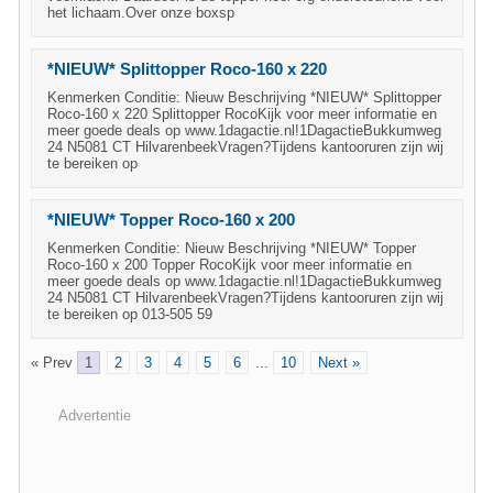
het lichaam.Over onze boxsp
*NIEUW* Splittopper Roco-160 x 220
Kenmerken Conditie: Nieuw Beschrijving *NIEUW* Splittopper
Roco-160 x 220 Splittopper RocoKijk voor meer informatie en
meer goede deals op www.1dagactie.nl!1DagactieBukkumweg
24 N5081 CT HilvarenbeekVragen?Tijdens kantooruren zijn wij
te bereiken op
*NIEUW* Topper Roco-160 x 200
Kenmerken Conditie: Nieuw Beschrijving *NIEUW* Topper
Roco-160 x 200 Topper RocoKijk voor meer informatie en
meer goede deals op www.1dagactie.nl!1DagactieBukkumweg
24 N5081 CT HilvarenbeekVragen?Tijdens kantooruren zijn wij
te bereiken op 013-505 59
« Prev
1
2
3
4
5
6
...
10
Next »
Advertentie