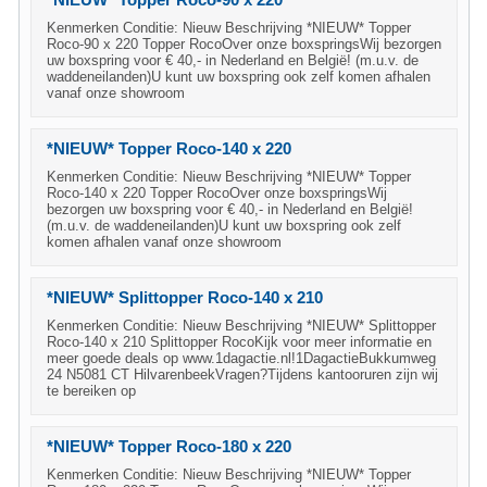
*NIEUW* Topper Roco-90 x 220
Kenmerken Conditie: Nieuw Beschrijving *NIEUW* Topper
Roco-90 x 220 Topper RocoOver onze boxspringsWij bezorgen
uw boxspring voor € 40,- in Nederland en België! (m.u.v. de
waddeneilanden)U kunt uw boxspring ook zelf komen afhalen
vanaf onze showroom
*NIEUW* Topper Roco-140 x 220
Kenmerken Conditie: Nieuw Beschrijving *NIEUW* Topper
Roco-140 x 220 Topper RocoOver onze boxspringsWij
bezorgen uw boxspring voor € 40,- in Nederland en België!
(m.u.v. de waddeneilanden)U kunt uw boxspring ook zelf
komen afhalen vanaf onze showroom
*NIEUW* Splittopper Roco-140 x 210
Kenmerken Conditie: Nieuw Beschrijving *NIEUW* Splittopper
Roco-140 x 210 Splittopper RocoKijk voor meer informatie en
meer goede deals op www.1dagactie.nl!1DagactieBukkumweg
24 N5081 CT HilvarenbeekVragen?Tijdens kantooruren zijn wij
te bereiken op
*NIEUW* Topper Roco-180 x 220
Kenmerken Conditie: Nieuw Beschrijving *NIEUW* Topper