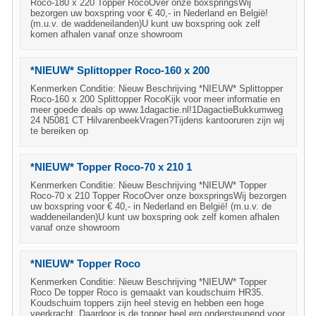
Roco-180 x 220 Topper RocoOver onze boxspringsWij
bezorgen uw boxspring voor € 40,- in Nederland en België!
(m.u.v. de waddeneilanden)U kunt uw boxspring ook zelf
komen afhalen vanaf onze showroom
*NIEUW* Splittopper Roco-160 x 200
Kenmerken Conditie: Nieuw Beschrijving *NIEUW* Splittopper
Roco-160 x 200 Splittopper RocoKijk voor meer informatie en
meer goede deals op www.1dagactie.nl!1DagactieBukkumweg
24 N5081 CT HilvarenbeekVragen?Tijdens kantooruren zijn wij
te bereiken op
*NIEUW* Topper Roco-70 x 210 1
Kenmerken Conditie: Nieuw Beschrijving *NIEUW* Topper
Roco-70 x 210 Topper RocoOver onze boxspringsWij bezorgen
uw boxspring voor € 40,- in Nederland en België! (m.u.v. de
waddeneilanden)U kunt uw boxspring ook zelf komen afhalen
vanaf onze showroom
*NIEUW* Topper Roco
Kenmerken Conditie: Nieuw Beschrijving *NIEUW* Topper
Roco De topper Roco is gemaakt van koudschuim HR35.
Koudschuim toppers zijn heel stevig en hebben een hoge
veerkracht. Daardoor is de topper heel erg ondersteunend voor