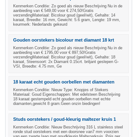
Kenmerken Conditie: Zo goed als nieuw Beschrijving Nu in de
aanbieding van € 549,00 voor € 274,50!Gratis
verzendingMateriaal: Bicolour goud (geel/wit), Gehalte: 14
karaat, Breedte: 16 mm, Gewicht: 5.6 gram, Lengte: 19 mm,
keurmerk: Nederlands gekeurd
Gouden oorstekers bicolour met diamant 18 krt
Kenmerken Conditie: Zo goed als nieuw Beschrijving Nu in de
aanbieding van € 1795,00 voor € 897,50!Gratis
verzendingMateriaal: Bicolour goud (geel/wit), Gehalte: 18
karaat, Steensoort: 2x Diamant 0.15crt. briljant geslepen G-
VSI, Breedte: 4.75 mm, Ge
18 karaat echt gouden oorbellen met diamanten
Kenmerken Conditie: Nieuw Type: Knopjes of Stekers
Materiaal: Goud Eigenschappen: Met edelsteen Beschrijving
18 karaat gestempeld echt gouden oorbellen met echte
diamanten,gewicht 8 gram.Geen onzin biedingen!
Studs oorstekers / goud-kleurig maltezer kruis 1
Kenmerken Conditie: Nieuw Beschrijving 316 L stainless steel
ronde stud oorstekers met een doorsnee van7 mm voorzien
van een zwarte laag met goudkleurig Maltezerkruis. Prijs per