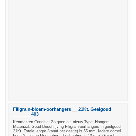
Filigrain-bloem-oorhangers __ 21Kt. Geelgoud
_______ 403
Kenmerken Conditie: Zo goed als nieuw Type: Hangers
Materiaal: Goud Beschrijving Filigrain-oorhangers in geelgoud
21Kt. Totale lengte (vanaf het gaatje) is 55 mm. Iedere oorbel
heeft 3 filigrian-bloemetjes, de afmeting is 10 mm. Gewicht: