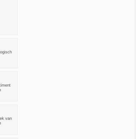
logisch
timent
n
oek van
n