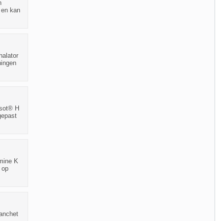
n
d en kan
halator
ningen
osot® H
gepast
amine K
 op
Manchet