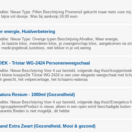
tie: Nieuw Type: Pillen Beschrijving Promensil gekocht maar niets voor mij. 
g bijna vol doosje. Was bij aankoop 24,00 euro
er energie, Huidverbetering
itie: Nieuw Type: Overige typen Beschrijving Afvallen, Meer energie,
 Je laatste kilos, meerderen kilos, je zwangerschap kilos, aangekomen na s
medicijngebruik,lusteloos, niet lekker in je vel,weinig
K - Tristar WG-2424 Personenweegschaal
tie: Nieuw Beschrijving Voor 4 uur besteld, volgende dag thuis!koopjeshoek
kleine krasjesDe Tristar WG-2424 is een zeer elegante weegschaal met lic
et gewicht, het vetpercentage, het lichaams-wateraa
atura Resium - 1000ml (Gezondheid)
tie: Nieuw Beschrijving Voor 4 uur besteld, volgende dag thuis!Energetica 
ngssupplementProduct is nieuw, alleen in een open en/of beschadigde buiten
garantie.Bieden is niet mogelijk, dit hebbe
nd Extra Zwart (Gezondheid, Mooi & gezond)