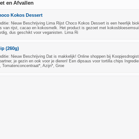
eet en Afvallen
Choco Kokos Dessert
tie: Nieuw Beschrijving Lima Rijst Choco Kokos Dessert is een heerlijk bio
s van rijst, cacao en kokosmelk. Het product is gezoet met kokosbloesemsui
ardig, dus geschikt voor veganisten. Lima Ri
ip (260g)
tie: Nieuw Beschrijving Dat is makkelijk! Online shoppen bij Koopjesdrogiste
 partner, je gezin en ook voor je dieren! Een dipsaus voor tortilla chips Ingredi
, Tomatenconcentraat*, Azijn*, Groe