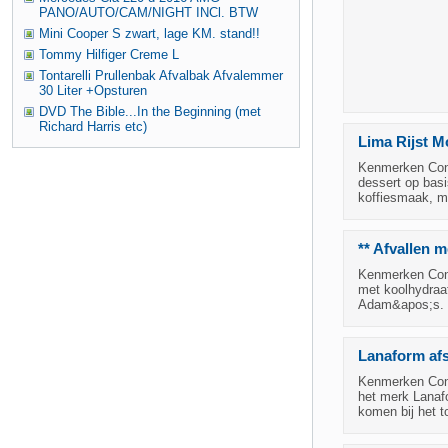
PANO/AUTO/CAM/NIGHT INCl. BTW
Mini Cooper S zwart, lage KM. stand!!
Tommy Hilfiger Creme L
Tontarelli Prullenbak Afvalbak Afvalemmer
30 Liter +Opsturen
DVD The Bible...In the Beginning (met
Richard Harris etc)
Lima Rijst 
Kenmerken Condi
dessert op bas
koffiesmaak, ma
** Afvallen 
Kenmerken Condi
met koolhydraa
Adam&apos;s. D
Lanaform afs
Kenmerken Cond
het merk Lanaf
komen bij het t