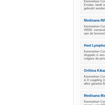
Kenmerken Cond
Emdee, biedt on
gebruikt worde
Medisana IN5
Kenmerken Condi
IN500: verneve
aan de bovenst
Heel Lympho
Kenmerken Cond
druppels is ee
volgens de pri
Orthica K&a
Kenmerken Condi
& D zuigeling 1
alles garantie.B
Medisana Ma
Kenmerken Cond