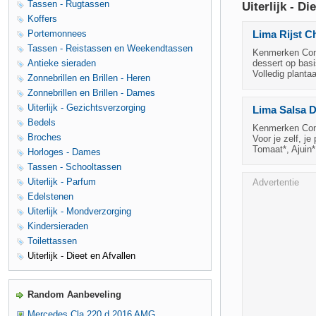
Tassen - Rugtassen
Uiterlijk - Di
Koffers
Portemonnees
Lima Rijst 
Tassen - Reistassen en Weekendtassen
Kenmerken Condi
Antieke sieraden
dessert op basi
Volledig planta
Zonnebrillen en Brillen - Heren
Zonnebrillen en Brillen - Dames
Uiterlijk - Gezichtsverzorging
Lima Salsa D
Bedels
Kenmerken Condi
Broches
Voor je zelf, je
Tomaat*, Ajuin*
Horloges - Dames
Tassen - Schooltassen
Uiterlijk - Parfum
Advertentie
Edelstenen
Uiterlijk - Mondverzorging
Kindersieraden
Toilettassen
Uiterlijk - Dieet en Afvallen
Random Aanbeveling
Mercedes Cla 220 d 2016 AMG