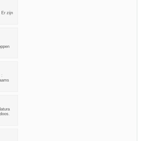
Er zijn
toppen
 :
haams
Natura
 doos.