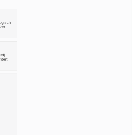
logisch
ker.
rij.
enten: