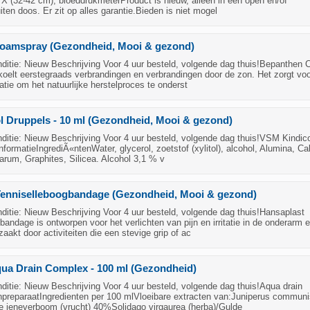
X (32-42 cm), bloeddrukmeterProduct is nieuw, alleen in een open en/of
ten doos. Er zit op alles garantie.Bieden is niet mogel
oamspray (Gezondheid, Mooi & gezond)
itie: Nieuw Beschrijving Voor 4 uur besteld, volgende dag thuis!Bepanthen C
oelt eerstegraads verbrandingen en verbrandingen door de zon. Het zorgt voo
atie om het natuurlijke herstelproces te onderst
 Druppels - 10 ml (Gezondheid, Mooi & gezond)
tie: Nieuw Beschrijving Voor 4 uur besteld, volgende dag thuis!VSM Kindico
nformatieIngrediÃ«ntenWater, glycerol, zoetstof (xylitol), alcohol, Alumina, Ca
arum, Graphites, Silicea. Alcohol 3,1 % v
Tenniselleboogbandage (Gezondheid, Mooi & gezond)
itie: Nieuw Beschrijving Voor 4 uur besteld, volgende dag thuis!Hansaplast
bandage is ontworpen voor het verlichten van pijn en irritatie in de onderarm 
zaakt door activiteiten die een stevige grip of ac
qua Drain Complex - 100 ml (Gezondheid)
tie: Nieuw Beschrijving Voor 4 uur besteld, volgende dag thuis!Aqua drain
preparaatIngredienten per 100 mlVloeibare extracten van:Juniperus communi
e jeneverboom (vrucht) 40%Solidago virgaurea (herba)/Gulde