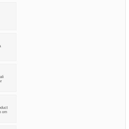
a
ali
er
oduct
en om