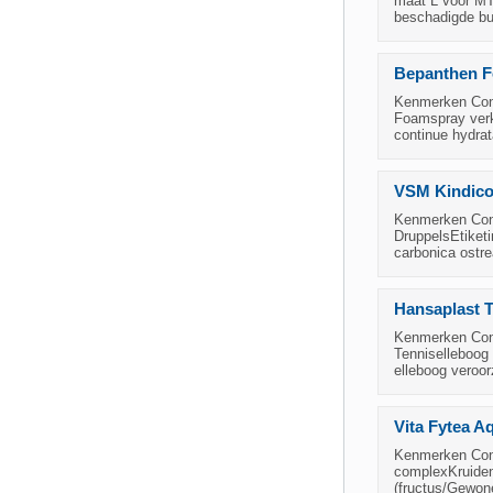
maat L voor MT
beschadigde bui
Bepanthen F
Kenmerken Cond
Foamspray verk
continue hydrat
VSM Kindicol
Kenmerken Condi
DruppelsEtiketi
carbonica ostre
Hansaplast 
Kenmerken Cond
Tenniselleboog 
elleboog veroor
Vita Fytea A
Kenmerken Condi
complexKruiden
(fructus/Gewon