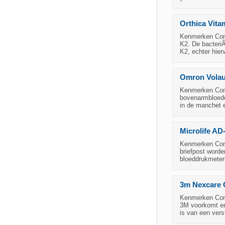
Orthica Vita
Kenmerken Condi
K2. De bacteri
K2, echter hier
Omron Volau
Kenmerken Cond
bovenarmbloedd
in de manchet 
Microlife A
Kenmerken Condi
briefpost worde
bloeddrukmeter
3m Nexcare 
Kenmerken Cond
3M voorkomt en 
is van een vers