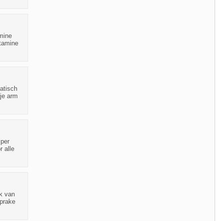
amine
itamine
atisch
je arm
 per
 alle
k van
sprake