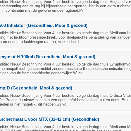
itie: Nieuw Beschrijving Voor 4 uur besteld, volgende dag thuis!Rugband va
dersteuning aan de rug bij bijvoorbeeld het sporten. Het is een extra rugban
n in combinatie met de gewone emdee rugband.Pr
00 Inhalator (Gezondheid, Mooi & gezond)
tie: Nieuw Beschrijving Voor 4 uur besteld, volgende dag thuis!Medisana In
ling met luchtcompressietechniek, voor doelgerichte behandeling van aandoe
e en onderste luchtwegen (astma, verkoudheid
myosot H 100ml (Gezondheid, Mooi & gezond)
itie: Nieuw Beschrijving Voor 4 uur besteld, volgende dag thuis!Lymphomy
n homeopathisch geneesmiddel zonder specifieke therapeutische indicatie toe
ncipes van de homeopathische geneeswijze.Wijze
mp;D (Gezondheid, Mooi & gezond)
tie: Nieuw Beschrijving Voor 4 uur besteld, volgende dag thuis!Orthica Vit
0mlProduct is nieuw, alleen in een open en/of beschadigde buiten doos. Er zit
ieden is niet mogelijk, dit hebben wij vo
nchet maat L voor MTX (32-42 cm) (Gezondheid)
itie: Nieuw Beschrijving Voor 4 uur besteld, volgende dag thuis!Medisana 