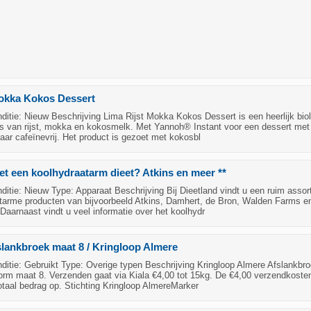
Mokka Kokos Dessert
tie: Nieuw Beschrijving Lima Rijst Mokka Kokos Dessert is een heerlijk bio
is van rijst, mokka en kokosmelk. Met Yannoh® Instant voor een dessert met
ar cafeïnevrij. Het product is gezoet met kokosbl
met een koolhydraatarm dieet? Atkins en meer **
tie: Nieuw Type: Apparaat Beschrijving Bij Dieetland vindt u een ruim assor
tarme producten van bijvoorbeeld Atkins, Damhert, de Bron, Walden Farms e
aarnaast vindt u veel informatie over het koolhydr
lankbroek maat 8 / Kringloop Almere
itie: Gebruikt Type: Overige typen Beschrijving Kringloop Almere Afslankbr
orm maat 8. Verzenden gaat via Kiala €4,00 tot 15kg. De €4,00 verzendkoste
otaal bedrag op. Stichting Kringloop AlmereMarker