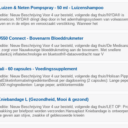
Luizen & Neten Pompspray - 50 ml - Luizenshampoo
itie: Nieuw Beschrijving Voor 4 uur besteld, volgende dag thuis!NYDA® is
imeticon. NYDA® dringt diep door in het ademhalingssysteem van volwassen
rven en in de eitjes en veroorzaakt verstikking. Wanneer het
550 Connect - Bovenarm Bloeddrukmeter
itie: Nieuw Beschrijving Voor 4 uur besteld, volgende dag thuis!De Medisan
zorgt voor Nauwkeurige bloeddrukmeting aan de bovenarm. Met snellere
dankzij inflatetechnologie en bluetooth®-dataoverdracht naar V
ali - 60 capsules - Voedingssupplement
tie: Nieuw Beschrijving Voor 4 uur besteld, volgende dag thuis!Holisan Pipp
tEtiketinformatieIngrediëntenBevat per dagdosering (2 capsules): Lange pep
500 mgIngredienten: Lange peper, antiklontermidde
Kniebandage L (Gezondheid, Mooi & gezond)
itie: Nieuw Beschrijving Voor 4 uur besteld, volgende dag thuis!LET OP: Pr
pakking per briefpost worden verzonden.Hansaplast Kniebandage is ontworp
te geven aan stijve, zwakke of geblesseerde knieën