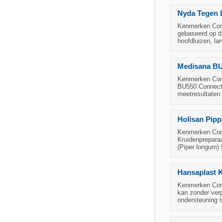
Nyda Tegen 
Kenmerken Cond
gebaseerd op d
hoofdluizen, la
Medisana BU
Kenmerken Cond
BU550 Connect 
meetresultaten 
Holisan Pipp
Kenmerken Condi
Kruidenpreparaa
(Piper longum) 
Hansaplast 
Kenmerken Cond
kan zonder ver
ondersteuning 