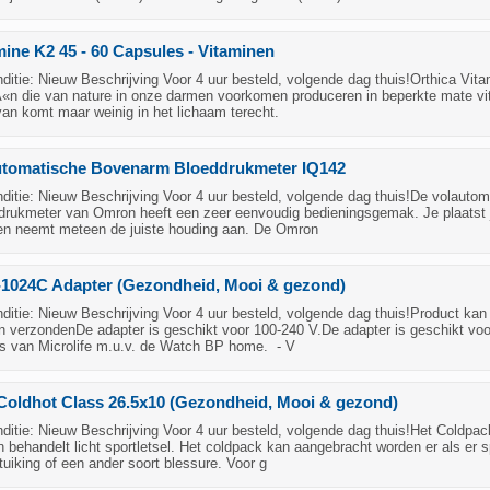
mine K2 45 - 60 Capsules - Vitaminen
tie: Nieuw Beschrijving Voor 4 uur besteld, volgende dag thuis!Orthica Vit
Ã«n die van nature in onze darmen voorkomen produceren in beperkte mate v
van komt maar weinig in het lichaam terecht.
tomatische Bovenarm Bloeddrukmeter IQ142
itie: Nieuw Beschrijving Voor 4 uur besteld, volgende dag thuis!De volautom
rukmeter van Omron heeft een zeer eenvoudig bedieningsgemak. Je plaatst 
en neemt meteen de juiste houding aan. De Omron
D-1024C Adapter (Gezondheid, Mooi & gezond)
tie: Nieuw Beschrijving Voor 4 uur besteld, volgende dag thuis!Product kan
n verzondenDe adapter is geschikt voor 100-240 V.De adapter is geschikt voor
s van Microlife m.u.v. de Watch BP home. - V
Coldhot Class 26.5x10 (Gezondheid, Mooi & gezond)
itie: Nieuw Beschrijving Voor 4 uur besteld, volgende dag thuis!Het Coldpac
behandelt licht sportletsel. Het coldpack kan aangebracht worden er als er 
tuiking of een ander soort blessure. Voor g