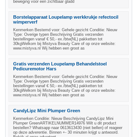
beweging voor een zichtbaar gladd
Borstelapparaat Loupelamp werkkrukje refectocil
wimperverf
Kenmerken Bestemd voor: Gehele gezicht Conditie: Nieuw
Type: Overige typen Beschrijving Gratis verzenden
bestellingen vanaf € 50,- ex./btw(NL) pakketten tot
30kgWelkom bij Mistyva Beauty Care of op onze website:
www.mistyva.nl Wij hebben een groot as
Gratis verzenden Loupelamp Behandelstoel
Pedicuremotor Hars
Kenmerken Bestemd voor: Gehele gezicht Conditie: Nieuw
Type: Overige typen Beschrijving Gratis verzenden
bestellingen vanaf € 50,- ex./btw(NL) pakketten tot
30kgWelkom bij Mistyva Beauty Care of op onze website:
www.mistyva.nl Wij hebben een groot as
CandyLipz Mini Plumper Green
Kenmerken Conditie: Nieuw Beschrijving CandyLipz Mini
Plumper GreenARTIKELNUMMER14976 Wilt u dit product
bestellen? Whatsapp naar 0613613430 (niet bellen) of reageer
op deze adverentie. Binnen +- 30 minuten krijgt u antwoord.
Bekijk al onze advertent