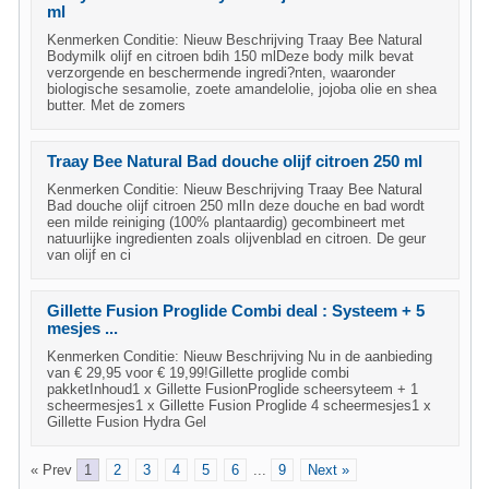
ml
Kenmerken Conditie: Nieuw Beschrijving Traay Bee Natural
Bodymilk olijf en citroen bdih 150 mlDeze body milk bevat
verzorgende en beschermende ingredi?nten, waaronder
biologische sesamolie, zoete amandelolie, jojoba olie en shea
butter. Met de zomers
Traay Bee Natural Bad douche olijf citroen 250 ml
Kenmerken Conditie: Nieuw Beschrijving Traay Bee Natural
Bad douche olijf citroen 250 mlIn deze douche en bad wordt
een milde reiniging (100% plantaardig) gecombineert met
natuurlijke ingredienten zoals olijvenblad en citroen. De geur
van olijf en ci
Gillette Fusion Proglide Combi deal : Systeem + 5
mesjes ...
Kenmerken Conditie: Nieuw Beschrijving Nu in de aanbieding
van € 29,95 voor € 19,99!Gillette proglide combi
pakketInhoud1 x Gillette FusionProglide scheersyteem + 1
scheermesjes1 x Gillette Fusion Proglide 4 scheermesjes1 x
Gillette Fusion Hydra Gel
« Prev
1
2
3
4
5
6
...
9
Next »