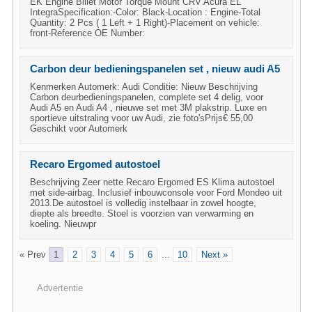
EK Engine Billet Motor Torque Mount CRV Acura EL
IntegraSpecification:-Color: Black-Location : Engine-Total
Quantity: 2 Pcs ( 1 Left + 1 Right)-Placement on vehicle:
front-Reference OE Number:
Carbon deur bedieningspanelen set , nieuw audi A5
Kenmerken Automerk: Audi Conditie: Nieuw Beschrijving
Carbon deurbedieningspanelen, complete set 4 delig, voor
Audi A5 en Audi A4 , nieuwe set met 3M plakstrip. Luxe en
sportieve uitstraling voor uw Audi, zie foto'sPrijs€ 55,00
Geschikt voor Automerk
Recaro Ergomed autostoel
Beschrijving Zeer nette Recaro Ergomed ES Klima autostoel
met side-airbag. Inclusief inbouwconsole voor Ford Mondeo uit
2013.De autostoel is volledig instelbaar in zowel hoogte,
diepte als breedte. Stoel is voorzien van verwarming en
koeling. Nieuwpr
« Prev
1
2
3
4
5
6
...
10
Next »
Advertentie