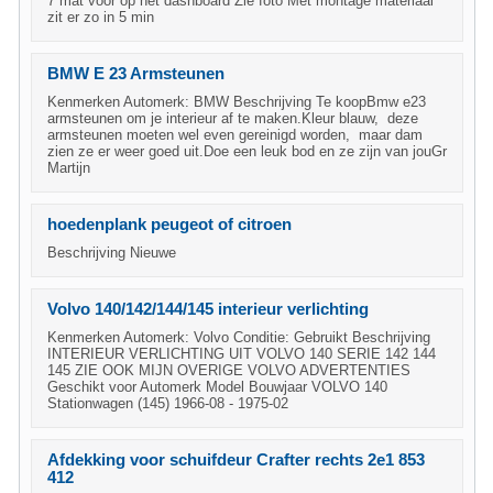
7 mat voor op het dashboard Zie foto Met montage materiaal
zit er zo in 5 min
BMW E 23 Armsteunen
Kenmerken Automerk: BMW Beschrijving Te koopBmw e23
armsteunen om je interieur af te maken.Kleur blauw, deze
armsteunen moeten wel even gereinigd worden, maar dam
zien ze er weer goed uit.Doe een leuk bod en ze zijn van jouGr
Martijn
hoedenplank peugeot of citroen
Beschrijving Nieuwe
Volvo 140/142/144/145 interieur verlichting
Kenmerken Automerk: Volvo Conditie: Gebruikt Beschrijving
INTERIEUR VERLICHTING UIT VOLVO 140 SERIE 142 144
145 ZIE OOK MIJN OVERIGE VOLVO ADVERTENTIES
Geschikt voor Automerk Model Bouwjaar VOLVO 140
Stationwagen (145) 1966-08 - 1975-02
Afdekking voor schuifdeur Crafter rechts 2e1 853
412