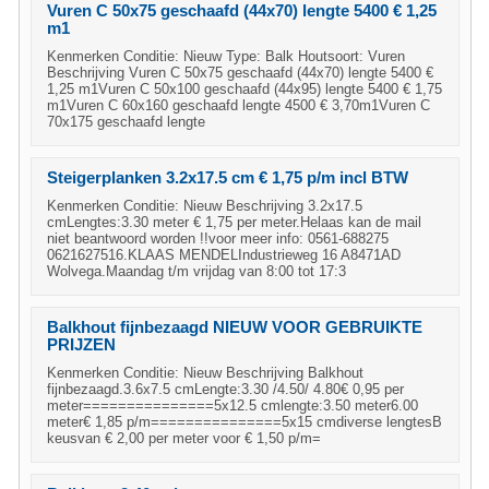
Vuren C 50x75 geschaafd (44x70) lengte 5400 € 1,25
m1
Kenmerken Conditie: Nieuw Type: Balk Houtsoort: Vuren
Beschrijving Vuren C 50x75 geschaafd (44x70) lengte 5400 €
1,25 m1Vuren C 50x100 geschaafd (44x95) lengte 5400 € 1,75
m1Vuren C 60x160 geschaafd lengte 4500 € 3,70m1Vuren C
70x175 geschaafd lengte
Steigerplanken 3.2x17.5 cm € 1,75 p/m incl BTW
Kenmerken Conditie: Nieuw Beschrijving 3.2x17.5
cmLengtes:3.30 meter € 1,75 per meter.Helaas kan de mail
niet beantwoord worden !!voor meer info: 0561-688275
0621627516.KLAAS MENDELIndustrieweg 16 A8471AD
Wolvega.Maandag t/m vrijdag van 8:00 tot 17:3
Balkhout fijnbezaagd NIEUW VOOR GEBRUIKTE
PRIJZEN
Kenmerken Conditie: Nieuw Beschrijving Balkhout
fijnbezaagd.3.6x7.5 cmLengte:3.30 /4.50/ 4.80€ 0,95 per
meter===============5x12.5 cmlengte:3.50 meter6.00
meter€ 1,85 p/m===============5x15 cmdiverse lengtesB
keusvan € 2,00 per meter voor € 1,50 p/m=