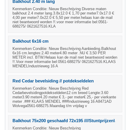
Balkhout 2.40 m lang
Kenmerken Conditie: Nieuw Beschrijving Diverse maten
balkhout 2.4 meter lang.3.8x12.0 € 1,70 per meter7.0x17.0 €
4,00 per meter7.0x22.0 € 5,50 per meter.helaas kan de mail
niet beantwoord worden !!.voor meer informatie bel:0561-
688275/ 0621627516.KLA
Balkhout 6x16 cm
Kenmerken Conditie: Nieuw Beschrijving Aanbieding.Balkhout
6x16 cm.lengtes:2.40 meter4.80 meter .NU € 3,50 PER
METER incl. BTW.Helaas kan de mail niet beantwoord worden
!!.Voor meer informatie bel:0561-688275/ 0621627516.KLAAS
MENDELIndustrieweg 16 A
Red Cedar bevelsiding // potdekseldelen
Kenmerken Conditie: Nieuw Beschrijving Red
Cedarbevelsidingpotdekseldelen12 cm breed Lengte:3.60
meter3.90 meter4.20 meter.€ 3,- per meter€ 25,- per vierkante
meter .### KLAAS MENDEL ###Industrieweg 16 A8471AD
Wolvega0561-688275.Maandag t/m vrijdag v
Balkhout 75x200 geschaafd 72x195 ////Stuntprijzen\
Kenmerken Conditie: Nieuw Beschrijving