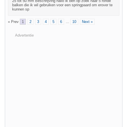
25 tot 50 mm Beschrijving hallo ik ben op zoek naar 5 ronde
balken die ik wil gebruiken voor een springpaard om erover te
kunnen sp
« Prev
1
2
3
4
5
6
...
10
Next »
Advertentie