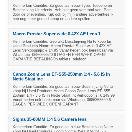
Kenmerken Conditie: Zo goed als nieuw Type: Toebehoren
Beschrijving Uit erfenis. Heb hier geen verstand van. Past
door de brievenbus. Kijk ook bij mijn andere advertenties ik
heb nog meer gereedschap en andere spullen.
Macro Prostar Super wide 0.42X AF Lens 1
Kenmerken Conditie: Gebruikt Beschrijving Nu te koop bij
Used Products Hoorn Macro Prostar Super wide 0.42X AF
Lens Verkoopprijs: € 14.95 Vanaf heden ook bereikbaar via
Whatsapp: 0686363520 6 DAGEN PER WEEK OPEN!
GARANTIE BEPALINGOp tablets, telefoon
Canon Zoom Lens EF-S55-250mm 1:4 - 5.6 IS in
Nette Staat inc
Kenmerken Conditie: Zo goed als nieuw Beschrijving Nu te
koop bij Used Products Hoorn Canon Zoom Lens EF-S55-
250mm 1:4 - 5.6 IS in Nette Staat incVerkoopprijs: € 149.99
Vanaf heden ook bereikbaar via Whatsapp: 0686363520 6
DAGEN PER WEEK OPEN! GARANT
Sigma 35-80MM 1:4 5.6 Camera lens
Kenmerken Conditie: Zo goed als nieuw Beschrijving Nu te
koop bij Used Products Hoorn Sigma 35-80MM 1:4 5.6