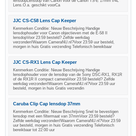
lensdopLensdop van Canon voor de Canon TS-E 17mm f/4L
Lens.O.a. geschikt voorCa
JJC CS-C58 Lens Cap Keeper
Kenmerken Conditie: Nieuw Beschrijving Handige
lensdophouder voor Canon objectieven met de E-58 II
lensdopVoor 23:59 besteld? Zelfde werkdag
verzonden!Waarom CameraNU.nl?Voor 23:59 uur besteld,
morgen in huis Gratis verzending Telefonisch bereikbaar
JJC CS-RX1 Lens Cap Keeper
Kenmerken Conditie: Nieuw Beschrijving Handige
lensdophouder voor de lensdop van de Sony DSC-RX1, RX1R
of de RX1R II compact cameraVoor 23:59 besteld? Zelfde
werkdag verzonden!Waarom CameraNU.nl?Voor 23:59 uur
besteld, morgen in huis Gratis verzendin
Caruba Clip Cap lensdop 37mm
Kenmerken Conditie: Nieuw Beschrijving Snel te bevestigen
lensdop met een filtermaat van 37mmVoor 23:59 besteld?
Zelfde werkdag verzonden!Waarom CameraNU.nl?Voor 23:59
uur besteld, morgen in huis Gratis verzending Telefonisch
bereikbaar tot 22:00 uur