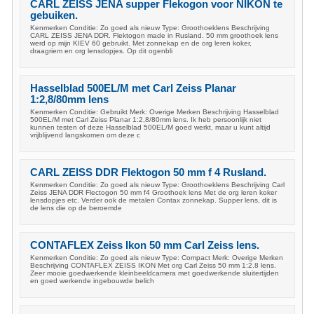
CARL ZEISS JENA supper Flekogon voor NIKON te
gebuiken.
Kenmerken Conditie: Zo goed als nieuw Type: Groothoeklens Beschrijving
CARL ZEISS JENA DDR. Flektogon made in Rusland. 50 mm groothoek lens
werd op mijn KIEV 60 gebruikt. Met zonnekap en de org leren koker,
draagriem en org lensdopjes. Op dit ogenbli
Hasselblad 500EL/M met Carl Zeiss Planar
1:2,8/80mm lens
Kenmerken Conditie: Gebruikt Merk: Overige Merken Beschrijving Hasselblad
500EL/M met Carl Zeiss Planar 1:2,8/80mm lens. Ik heb persoonlijk niet
kunnen testen of deze Hasselblad 500EL/M goed werkt, maar u kunt altijd
vrijblijvend langskomen om deze c
CARL ZEISS DDR Flektogon 50 mm f 4 Rusland.
Kenmerken Conditie: Zo goed als nieuw Type: Groothoeklens Beschrijving Carl
Zeiss JENA DDR Flectogon 50 mm f4 Groothoek lens Met de org leren koker
lensdopjes etc. Verder ook de metalen Contax zonnekap. Supper lens, dit is
de lens die op de beroemde
CONTAFLEX Zeiss Ikon 50 mm Carl Zeiss lens.
Kenmerken Conditie: Zo goed als nieuw Type: Compact Merk: Overige Merken
Beschrijving CONTAFLEX ZEISS IKON Met org Carl Zeiss 50 mm 1:2.8 lens.
Zeer mooie goedwerkende kleinbeeldcamera met goedwerkende sluitertijden
en goed werkende ingebouwde belich