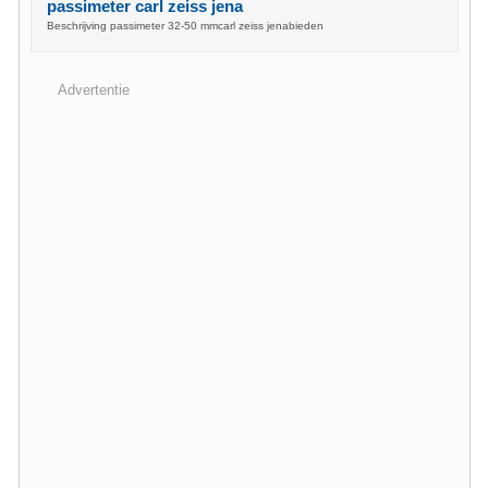
passimeter carl zeiss jena
Beschrijving passimeter 32-50 mmcarl zeiss jenabieden
Advertentie