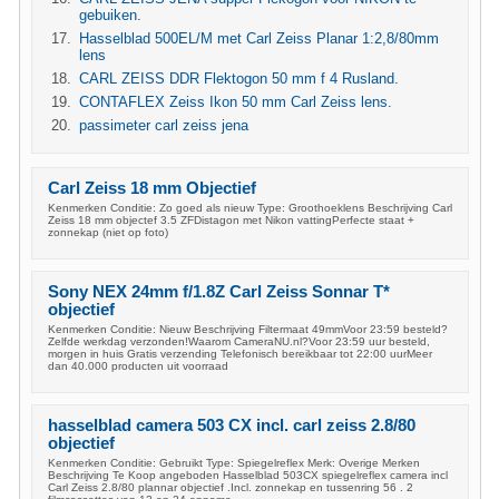
gebuiken.
Hasselblad 500EL/M met Carl Zeiss Planar 1:2,8/80mm
lens
CARL ZEISS DDR Flektogon 50 mm f 4 Rusland.
CONTAFLEX Zeiss Ikon 50 mm Carl Zeiss lens.
passimeter carl zeiss jena
Carl Zeiss 18 mm Objectief
Kenmerken Conditie: Zo goed als nieuw Type: Groothoeklens Beschrijving Carl
Zeiss 18 mm objectef 3.5 ZFDistagon met Nikon vattingPerfecte staat +
zonnekap (niet op foto)
Sony NEX 24mm f/1.8Z Carl Zeiss Sonnar T*
objectief
Kenmerken Conditie: Nieuw Beschrijving Filtermaat 49mmVoor 23:59 besteld?
Zelfde werkdag verzonden!Waarom CameraNU.nl?Voor 23:59 uur besteld,
morgen in huis Gratis verzending Telefonisch bereikbaar tot 22:00 uurMeer
dan 40.000 producten uit voorraad
hasselblad camera 503 CX incl. carl zeiss 2.8/80
objectief
Kenmerken Conditie: Gebruikt Type: Spiegelreflex Merk: Overige Merken
Beschrijving Te Koop angeboden Hasselblad 503CX spiegelreflex camera incl
Carl Zeiss 2.8/80 plannar objectief .Incl. zonnekap en tussenring 56 . 2