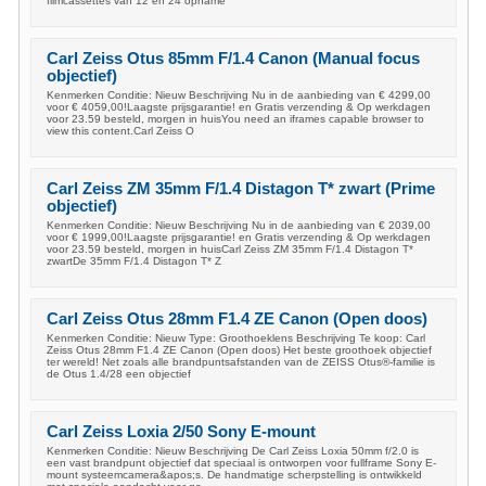
filmcassettes van 12 en 24 opname
Carl Zeiss Otus 85mm F/1.4 Canon (Manual focus
objectief)
Kenmerken Conditie: Nieuw Beschrijving Nu in de aanbieding van € 4299,00
voor € 4059,00!Laagste prijsgarantie! en Gratis verzending & Op werkdagen
voor 23.59 besteld, morgen in huisYou need an iframes capable browser to
view this content.Carl Zeiss O
Carl Zeiss ZM 35mm F/1.4 Distagon T* zwart (Prime
objectief)
Kenmerken Conditie: Nieuw Beschrijving Nu in de aanbieding van € 2039,00
voor € 1999,00!Laagste prijsgarantie! en Gratis verzending & Op werkdagen
voor 23.59 besteld, morgen in huisCarl Zeiss ZM 35mm F/1.4 Distagon T*
zwartDe 35mm F/1.4 Distagon T* Z
Carl Zeiss Otus 28mm F1.4 ZE Canon (Open doos)
Kenmerken Conditie: Nieuw Type: Groothoeklens Beschrijving Te koop: Carl
Zeiss Otus 28mm F1.4 ZE Canon (Open doos) Het beste groothoek objectief
ter wereld! Net zoals alle brandpuntsafstanden van de ZEISS Otus®-familie is
de Otus 1.4/28 een objectief
Carl Zeiss Loxia 2/50 Sony E-mount
Kenmerken Conditie: Nieuw Beschrijving De Carl Zeiss Loxia 50mm f/2.0 is
een vast brandpunt objectief dat speciaal is ontworpen voor fullframe Sony E-
mount systeemcamera&apos;s. De handmatige scherpstelling is ontwikkeld