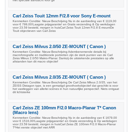
met speciale aandacht voor ge
Carl Zeiss Touit 12mm F/2.8 voor Sony E-mount
Kenmerken Conditie: Nieuw Beschrijving Nu in de aanbieding van € 1119,00
voor € 799,00!Laagste prijsgarantie! en Gratis verzending & Op werkdagen
voor 23.59 besteld, morgen in huisCarl Zeiss Touit 12mm F/2.8 E-mountDe
Touit objectieven van Carl Zeiss
Carl Zeiss Milvus 2.0/50 ZE-MOUNT ( Canon )
Kenmerken Conditie: Nieuw Beschrijving Adembenemende details bij
macrofotografie en traditionele portretten zijn de sterk punten van de Carl
Zeiss Milvus 2.0/50 Makro-Planar. Dankzij de uitstekende prestaties op alle
afstanden kan dit macro objectief
Carl Zeiss Milvus 2.0/35 ZE-MOUNT ( Canon )
Kenmerken Conditie: Nieuw Beschrijving De Carl Zeiss Milvus 2.0/35, van het
ZEISS Distagon type, is een gematigd groothoekobjectief dat geschikt is voor
het vastleggen van allerlei scènes in hun natuurlijke perspectief. Niets ontgaat
dit lichtsterke
Carl Zeiss ZE 100mm F/2.0 Macro-Planar T* Canon
(Macro lens)
Kenmerken Conditie: Nieuw Beschrijving Nu in de aanbieding van € 1679,00
voor € 1516,00!Laagste prijsgarantie! en Gratis verzending & Op werkdagen
voor 23.59 besteld, morgen in huisCarl Zeiss ZE 100mm F/2.0 Macro-Planar
T*Het eerste objectief met ARR