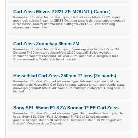
Carl Zeiss Milvus 2.8/21 ZE-MOUNT ( Canon )
Kenmerken Conditie: Nieuw Beschrijving Het Carl Zeiss Milvus 2.8/21 super
groothoek objectief, van het ZEISS Distagon type, is de beste supergroothoek
in zijn klasse. Dankzij het maximale diafragma van f / 2.8, een zeer laag
niveau van interne reflec
Carl Zeiss Zonnekap 35mm ZM
Kenmerken Conditie: Nieuw Beschrijving Zonnekap voor het Carl Zeiss ZM
Distagon T* 35mm f/1.4 objectiefVoor 23:59 besteld? Zelfde werkdag
verzonden!Waarom CameraNU.nl?Voor 23:59 uur besteld, morgen in huis
Gratis verzending Telefonisch bereikbaar tot
Hasselblad Carl Zeiss 250mm T* lens (2e hands)
Kenmerken Conditie: Zo goed als nieuw Type: Telelens Beschrijving Mooie
tweedehands Hasselblad Carl Zeiss Analoge camera lens.In zeer goede staat,
nauwelijks gebruikt! Nr5912481Sonnar T* 250mm/5.6 objectief Graag serieus
bieden!
Sony SEL 55mm F1.8 ZA Sonnar T* FE Carl Zeiss
Kenmerken Conditie: Zo goed als nieuw Type: Standaardlens Beschrijving Te
koop: Sony SEL 55mm F1.8 ZA Sonnar T* FE Carl Zeiss6 maanden
garantie.Uiterlijke staat: 9,9Glaswerk: 10Technische staat: 10 Wordt geleverd
inclusief:- Originele doos- Originele