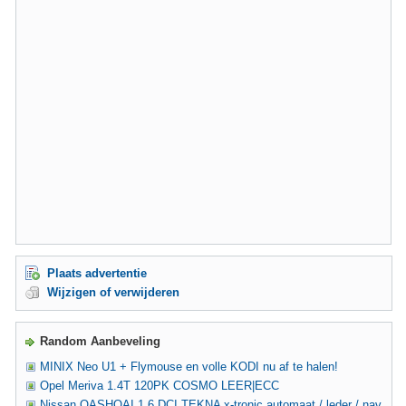
Plaats advertentie
Wijzigen of verwijderen
Random Aanbeveling
MINIX Neo U1 + Flymouse en volle KODI nu af te halen!
Opel Meriva 1.4T 120PK COSMO LEER|ECC
Nissan QASHQAI 1.6 DCI TEKNA x-tronic automaat / leder / nav