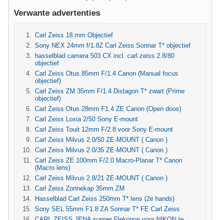
Verwante advertenties
Carl Zeiss 18 mm Objectief
Sony NEX 24mm f/1.8Z Carl Zeiss Sonnar T* objectief
hasselblad camera 503 CX incl. carl zeiss 2.8/80
objectief
Carl Zeiss Otus 85mm F/1.4 Canon (Manual focus
objectief)
Carl Zeiss ZM 35mm F/1.4 Distagon T* zwart (Prime
objectief)
Carl Zeiss Otus 28mm F1.4 ZE Canon (Open doos)
Carl Zeiss Loxia 2/50 Sony E-mount
Carl Zeiss Touit 12mm F/2.8 voor Sony E-mount
Carl Zeiss Milvus 2.0/50 ZE-MOUNT ( Canon )
Carl Zeiss Milvus 2.0/35 ZE-MOUNT ( Canon )
Carl Zeiss ZE 100mm F/2.0 Macro-Planar T* Canon
(Macro lens)
Carl Zeiss Milvus 2.8/21 ZE-MOUNT ( Canon )
Carl Zeiss Zonnekap 35mm ZM
Hasselblad Carl Zeiss 250mm T* lens (2e hands)
Sony SEL 55mm F1.8 ZA Sonnar T* FE Carl Zeiss
CARL ZEISS JENA supper Flekogon voor NIKON te