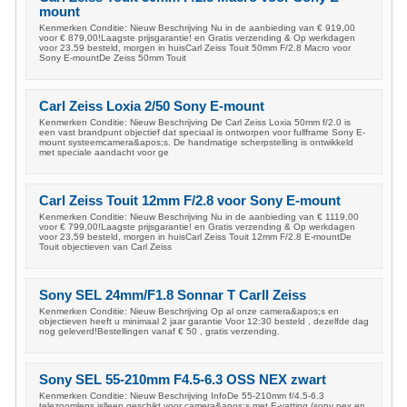
mount
Kenmerken Conditie: Nieuw Beschrijving Nu in de aanbieding van € 919,00
voor € 879,00!Laagste prijsgarantie! en Gratis verzending & Op werkdagen
voor 23.59 besteld, morgen in huisCarl Zeiss Touit 50mm F/2.8 Macro voor
Sony E-mountDe Zeiss 50mm Touit
Carl Zeiss Loxia 2/50 Sony E-mount
Kenmerken Conditie: Nieuw Beschrijving De Carl Zeiss Loxia 50mm f/2.0 is
een vast brandpunt objectief dat speciaal is ontworpen voor fullframe Sony E-
mount systeemcamera&apos;s. De handmatige scherpstelling is ontwikkeld
met speciale aandacht voor ge
Carl Zeiss Touit 12mm F/2.8 voor Sony E-mount
Kenmerken Conditie: Nieuw Beschrijving Nu in de aanbieding van € 1119,00
voor € 799,00!Laagste prijsgarantie! en Gratis verzending & Op werkdagen
voor 23.59 besteld, morgen in huisCarl Zeiss Touit 12mm F/2.8 E-mountDe
Touit objectieven van Carl Zeiss
Sony SEL 24mm/F1.8 Sonnar T Carll Zeiss
Kenmerken Conditie: Nieuw Beschrijving Op al onze camera&apos;s en
objectieven heeft u minimaal 2 jaar garantie Voor 12:30 besteld , dezelfde dag
nog geleverd!Bestellingen vanaf € 50 , gratis verzending.
Sony SEL 55-210mm F4.5-6.3 OSS NEX zwart
Kenmerken Conditie: Nieuw Beschrijving InfoDe 55-210mm f/4.5-6.3
telezoomlens islleen geschikt voor camera&apos;s met E-vatting.(sony nex en