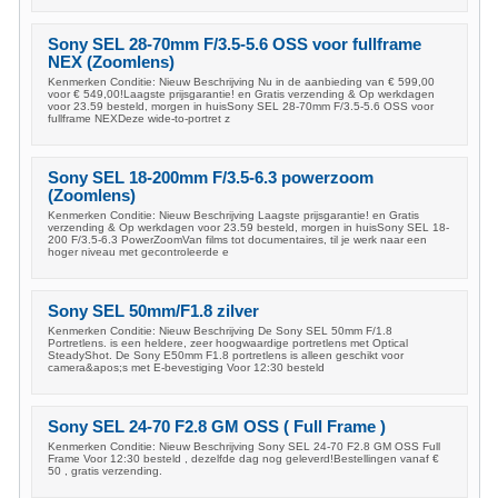
Sony SEL 28-70mm F/3.5-5.6 OSS voor fullframe
NEX (Zoomlens)
Kenmerken Conditie: Nieuw Beschrijving Nu in de aanbieding van € 599,00
voor € 549,00!Laagste prijsgarantie! en Gratis verzending & Op werkdagen
voor 23.59 besteld, morgen in huisSony SEL 28-70mm F/3.5-5.6 OSS voor
fullframe NEXDeze wide-to-portret z
Sony SEL 18-200mm F/3.5-6.3 powerzoom
(Zoomlens)
Kenmerken Conditie: Nieuw Beschrijving Laagste prijsgarantie! en Gratis
verzending & Op werkdagen voor 23.59 besteld, morgen in huisSony SEL 18-
200 F/3.5-6.3 PowerZoomVan films tot documentaires, til je werk naar een
hoger niveau met gecontroleerde e
Sony SEL 50mm/F1.8 zilver
Kenmerken Conditie: Nieuw Beschrijving De Sony SEL 50mm F/1.8
Portretlens. is een heldere, zeer hoogwaardige portretlens met Optical
SteadyShot. De Sony E50mm F1.8 portretlens is alleen geschikt voor
camera&apos;s met E-bevestiging Voor 12:30 besteld
Sony SEL 24-70 F2.8 GM OSS ( Full Frame )
Kenmerken Conditie: Nieuw Beschrijving Sony SEL 24-70 F2.8 GM OSS Full
Frame Voor 12:30 besteld , dezelfde dag nog geleverd!Bestellingen vanaf €
50 , gratis verzending.