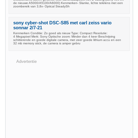
de nieuwe A5000/A5100/A6000) Kenmerken- Slanke, lichte telelens met een
zoombereik van 3,8x- Optical SteadySh
sony cyber-shot DSC-S85 met carl zeiss vario
sonnar 2/7-21
Kenmerken Conditie: Zo goed als nieuw Type: Compact Resolutie:
4 Megapixel Merk: Sony Optische zoom: Minder dan 4 keer Beschrijving
schitterende en goede digitale camera, met zeer goede lithium accu en een
32 mb memory stick, de camera is amper gebru
Advertentie