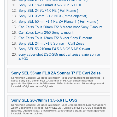
Sony SEL 18-200mm/F3.5-6.3 OSS LE II
Sony SEL 24-70/F4.0 FE ( Full Frame )
Sony SEL 35mm F/1.8 NEX (Prime objectief)
Sony SEL 50mm F1.4 FE ZA Planar T ( Full Frame )
Carl Zeiss Touit 50mm F/2.8 Macro voor Sony E-mount
Carl Zeiss Loxia 2/50 Sony E-mount
Carl Zeiss Touit 12mm F/2.8 voor Sony E-mount
Sony SEL 24mm/F1.8 Sonnar T Carll Zeiss
Sony SEL 55-210mm F4.5-6.3 OSS NEX zwart
sony cyber-shot DSC-S85 met carl zeiss vario sonnar
2/7-21
Sony SEL 55mm F1.8 ZA Sonnar T* FE Carl Zeiss
Kenmerken Conditie: Zo goed als nieuw Type: Standaardlens Beschrijving Te
koop: Sony SEL 55mm F1.8 ZA Sonnar T* FE Carl Zeiss6 maanden
garantie.Uiterlijke staat: 9,9Glaswerk: 10Technische staat: 10 Wordt geleverd
inclusief:- Originele doos- Originele
Sony SEL 28-70mm F3.5-5.6 FE OSS
Kenmerken Conditie: Zo goed als nieuw Type: Groothoeklens Eigenschappen:
Zoom Beschrijving Te koop: Sony SEL 28-70mm F3.5-5.6 FE OSS 6 maanden
garantie. Uiterlijke staat: 9,5Glaswerk: 10Technische staat: 10 Wordt geleverd
inclusief:- Voor- en achterd