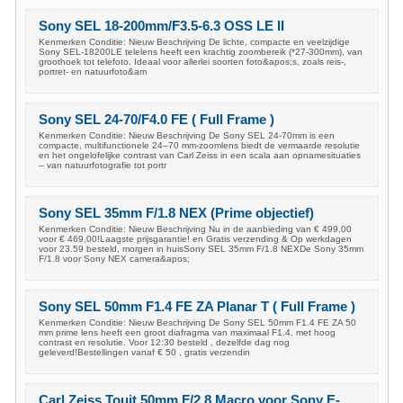
Sony SEL 18-200mm/F3.5-6.3 OSS LE II
Kenmerken Conditie: Nieuw Beschrijving De lichte, compacte en veelzijdige
Sony SEL-18200LE telelens heeft een krachtig zoombereik (*27-300mm), van
groothoek tot telefoto. Ideaal voor allerlei soorten foto&apos;s, zoals reis-,
portret- en natuurfoto&am
Sony SEL 24-70/F4.0 FE ( Full Frame )
Kenmerken Conditie: Nieuw Beschrijving De Sony SEL 24-70mm is een
compacte, multifunctionele 24–70 mm-zoomlens biedt de vermaarde resolutie
en het ongelofelijke contrast van Carl Zeiss in een scala aan opnamesituaties
– van natuurfotografie tot portr
Sony SEL 35mm F/1.8 NEX (Prime objectief)
Kenmerken Conditie: Nieuw Beschrijving Nu in de aanbieding van € 499,00
voor € 469,00!Laagste prijsgarantie! en Gratis verzending & Op werkdagen
voor 23.59 besteld, morgen in huisSony SEL 35mm F/1.8 NEXDe Sony 35mm
F/1.8 voor Sony NEX camera&apos;
Sony SEL 50mm F1.4 FE ZA Planar T ( Full Frame )
Kenmerken Conditie: Nieuw Beschrijving De Sony SEL 50mm F1.4 FE ZA 50
mm prime lens heeft een groot diafragma van maximaal F1.4, met hoog
contrast en resolutie. Voor 12:30 besteld , dezelfde dag nog
geleverd!Bestellingen vanaf € 50 , gratis verzendin
Carl Zeiss Touit 50mm F/2.8 Macro voor Sony E-