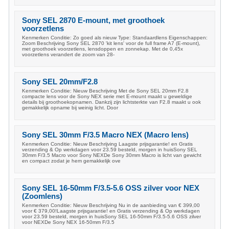
Sony SEL 2870 E-mount, met groothoek
voorzetlens
Kenmerken Conditie: Zo goed als nieuw Type: Standaardlens Eigenschappen:
Zoom Beschrijving Sony SEL 2870 'kit lens' voor de full frame A7 (E-mount),
met groothoek voorzetlens, lensdoppen en zonnekap. Met de 0,45x
voorzetlens verandert de zoom van 28-
Sony SEL 20mm/F2.8
Kenmerken Conditie: Nieuw Beschrijving Met de Sony SEL 20mm F2.8
compacte lens voor de Sony NEX serie met E-mount maakt u geweldige
details bij groothoekopnamen. Dankzij zijn lichtsterkte van F2.8 maakt u ook
gemakkelijk opname bij weinig licht. Door
Sony SEL 30mm F/3.5 Macro NEX (Macro lens)
Kenmerken Conditie: Nieuw Beschrijving Laagste prijsgarantie! en Gratis
verzending & Op werkdagen voor 23.59 besteld, morgen in huisSony SEL
30mm F/3.5 Macro voor Sony NEXDe Sony 30mm Macro is licht van gewicht
en compact zodat je hem gemakkelijk ove
Sony SEL 16-50mm F/3.5-5.6 OSS zilver voor NEX
(Zoomlens)
Kenmerken Conditie: Nieuw Beschrijving Nu in de aanbieding van € 399,00
voor € 379,00!Laagste prijsgarantie! en Gratis verzending & Op werkdagen
voor 23.59 besteld, morgen in huisSony SEL 16-50mm F/3.5-5.6 OSS zilver
voor NEXDe Sony NEX 16-50mm F/3.5