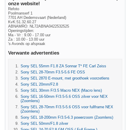
onze website!
Refoto
Poolmanserf 1
7701 AH Dedemsvaart (Nederland)
KvK:51.32.60.27
ABNAMRO: NL72ABNA0422532525
Openingstijden:
Ma - Vr : 9.00 - 17.00 uur
Za : 10.00 - 13.00 uur
's Avonds op afspraak
Verwante advertenties
Sony SEL 55mm F1.8 ZA Sonnar T* FE Carl Zeiss
Sony SEL 28-70mm F3.5-5.6 FE OSS
Sony SEL 2870 E-mount, met groothoek voorzetlens
Sony SEL 20mm/F2.8
Sony SEL 30mm F/3.5 Macro NEX (Macro lens)
Sony SEL 16-50mm F/3.5-5.6 OSS zilver voor NEX
(Zoomlens)
Sony SEL 28-70mm F/3.5-5.6 OSS voor fullframe NEX
(Zoomlens)
Sony SEL 18-200mm F/3.5-6.3 powerzoom (Zoomlens)
Sony SEL 50mm/F1.8 zilver
Sony SEL 24-70 F2.8 GM OSS ( Full Frame )