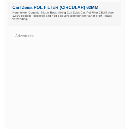
Carl Zeiss POL FILTER (CIRCULAR) 62MM
Kenmerken Conditie: Nieuw Beschrijving Carl Zeiss Circ Pol Filter 62MM Voor
12:30 besteld , dezelfde dag nog geleverd!Bestellingen vanaf € 50 , gratis
verzending.
Advertentie