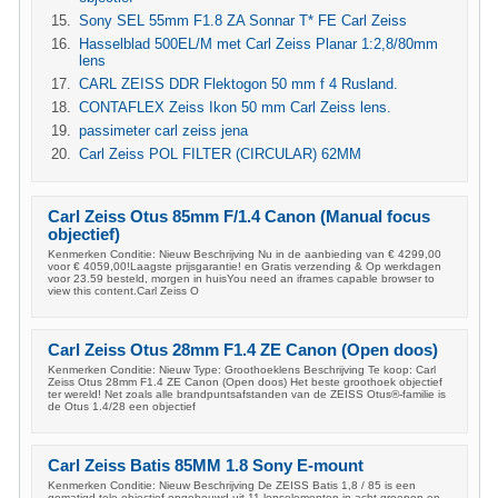
Sony SEL 55mm F1.8 ZA Sonnar T* FE Carl Zeiss
Hasselblad 500EL/M met Carl Zeiss Planar 1:2,8/80mm
lens
CARL ZEISS DDR Flektogon 50 mm f 4 Rusland.
CONTAFLEX Zeiss Ikon 50 mm Carl Zeiss lens.
passimeter carl zeiss jena
Carl Zeiss POL FILTER (CIRCULAR) 62MM
Carl Zeiss Otus 85mm F/1.4 Canon (Manual focus
objectief)
Kenmerken Conditie: Nieuw Beschrijving Nu in de aanbieding van € 4299,00
voor € 4059,00!Laagste prijsgarantie! en Gratis verzending & Op werkdagen
voor 23.59 besteld, morgen in huisYou need an iframes capable browser to
view this content.Carl Zeiss O
Carl Zeiss Otus 28mm F1.4 ZE Canon (Open doos)
Kenmerken Conditie: Nieuw Type: Groothoeklens Beschrijving Te koop: Carl
Zeiss Otus 28mm F1.4 ZE Canon (Open doos) Het beste groothoek objectief
ter wereld! Net zoals alle brandpuntsafstanden van de ZEISS Otus®-familie is
de Otus 1.4/28 een objectief
Carl Zeiss Batis 85MM 1.8 Sony E-mount
Kenmerken Conditie: Nieuw Beschrijving De ZEISS Batis 1,8 / 85 is een
gematigd tele-objectief opgebouwd uit 11 lenselementen in acht groepen en