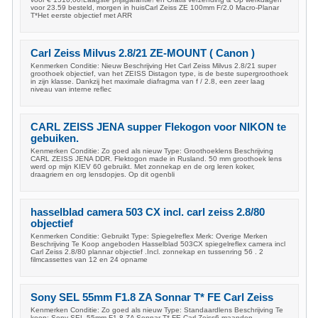
voor 23.59 besteld, morgen in huisCarl Zeiss ZE 100mm F/2.0 Macro-Planar
T*Het eerste objectief met ARR
Carl Zeiss Milvus 2.8/21 ZE-MOUNT ( Canon )
Kenmerken Conditie: Nieuw Beschrijving Het Carl Zeiss Milvus 2.8/21 super
groothoek objectief, van het ZEISS Distagon type, is de beste supergroothoek
in zijn klasse. Dankzij het maximale diafragma van f / 2.8, een zeer laag
niveau van interne reflec
CARL ZEISS JENA supper Flekogon voor NIKON te
gebuiken.
Kenmerken Conditie: Zo goed als nieuw Type: Groothoeklens Beschrijving
CARL ZEISS JENA DDR. Flektogon made in Rusland. 50 mm groothoek lens
werd op mijn KIEV 60 gebruikt. Met zonnekap en de org leren koker,
draagriem en org lensdopjes. Op dit ogenbli
hasselblad camera 503 CX incl. carl zeiss 2.8/80
objectief
Kenmerken Conditie: Gebruikt Type: Spiegelreflex Merk: Overige Merken
Beschrijving Te Koop angeboden Hasselblad 503CX spiegelreflex camera incl
Carl Zeiss 2.8/80 plannar objectief .Incl. zonnekap en tussenring 56 . 2
filmcassettes van 12 en 24 opname
Sony SEL 55mm F1.8 ZA Sonnar T* FE Carl Zeiss
Kenmerken Conditie: Zo goed als nieuw Type: Standaardlens Beschrijving Te
koop: Sony SEL 55mm F1.8 ZA Sonnar T* FE Carl Zeiss6 maanden