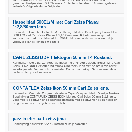
garantie.Uiterlijke staat: 9,9Glaswerk: 10Technische staat: 10 Wordt geleverd
inclusief:- Originele doos- Originele
Hasselblad 500EL/M met Carl Zeiss Planar
1:2,8/80mm lens
Kenmerken Conditie: Gebruikt Merk: Overige Merken Beschrijving Hasselblad
500EL/M met Carl Zeiss Planar 1:2,8/80mm lens. Ik heb persoonlijk niet
kunnen testen of deze Hasselblad 500EL/M goed werkt, maar u kunt altijd
vrijblijvend langskomen om deze c
CARL ZEISS DDR Flektogon 50 mm f 4 Rusland.
Kenmerken Conditie: Zo goed als nieuw Type: Groothoeklens Beschrijving Carl
Zeiss JENA DDR Flectogon 50 mm f4 Groothoek lens Met de org leren koker
lensdopjes etc. Verder ook de metalen Contax zonnekap. Supper lens, dit is
de lens die op de beroemde
CONTAFLEX Zeiss Ikon 50 mm Carl Zeiss lens.
Kenmerken Conditie: Zo goed als nieuw Type: Compact Merk: Overige Merken
Beschrijving CONTAFLEX ZEISS IKON Met org Carl Zeiss 50 mm 1:2.8 lens.
Zeer mooie goedwerkende kleinbeeldcamera met goedwerkende sluitertijden
en goed werkende ingebouwde belich
passimeter carl zeiss jena
Beschrijving passimeter 32-50 mmcarl zeiss jenabieden