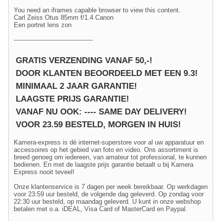
You need an iframes capable browser to view this content.
Carl Zeiss Otus 85mm f/1.4 Canon
Een portret lens zon
----------------------------------------
GRATIS VERZENDING VANAF 50,-!
DOOR KLANTEN BEOORDEELD MET EEN 9.3!
MINIMAAL 2 JAAR GARANTIE!
LAAGSTE PRIJS GARANTIE!
VANAF NU OOK: ---- SAME DAY DELIVERY!
VOOR 23.59 BESTELD, MORGEN IN HUIS!
Kamera-express is dé internet-superstore voor al uw apparatuur en
accessoires op het gebied van foto en video. Ons assortiment is
breed genoeg om iedereen, van amateur tot professional, te kunnen
bedienen. En met de laagste prijs garantie betaalt u bij Kamera
Express nooit teveel!
Onze klantenservice is 7 dagen per week bereikbaar. Op werkdagen
voor 23:59 uur besteld, de volgende dag geleverd. Op zondag voor
22:30 uur besteld, op maandag geleverd. U kunt in onze webshop
betalen met o.a. iDEAL, Visa Card of MasterCard en Paypal.