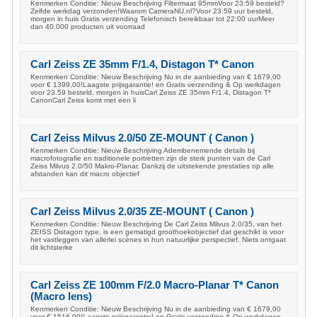
Kenmerken Conditie: Nieuw Beschrijving Filtermaat 95mmVoor 23:59 besteld?
Zelfde werkdag verzonden!Waarom CameraNU.nl?Voor 23:59 uur besteld,
morgen in huis Gratis verzending Telefonisch bereikbaar tot 22:00 uurMeer
dan 40.000 producten uit voorraad
Carl Zeiss ZE 35mm F/1.4, Distagon T* Canon
Kenmerken Conditie: Nieuw Beschrijving Nu in de aanbieding van € 1679,00
voor € 1399,00!Laagste prijsgarantie! en Gratis verzending & Op werkdagen
voor 23.59 besteld, morgen in huisCarl Zeiss ZE 35mm F/1.4, Distagon T*
CanonCarl Zeiss komt met een li
Carl Zeiss Milvus 2.0/50 ZE-MOUNT ( Canon )
Kenmerken Conditie: Nieuw Beschrijving Adembenemende details bij
macrofotografie en traditionele portretten zijn de sterk punten van de Carl
Zeiss Milvus 2.0/50 Makro-Planar. Dankzij de uitstekende prestaties op alle
afstanden kan dit macro objectief
Carl Zeiss Milvus 2.0/35 ZE-MOUNT ( Canon )
Kenmerken Conditie: Nieuw Beschrijving De Carl Zeiss Milvus 2.0/35, van het
ZEISS Distagon type, is een gematigd groothoekobjectief dat geschikt is voor
het vastleggen van allerlei scènes in hun natuurlijke perspectief. Niets ontgaat
dit lichtsterke
Carl Zeiss ZE 100mm F/2.0 Macro-Planar T* Canon
(Macro lens)
Kenmerken Conditie: Nieuw Beschrijving Nu in de aanbieding van € 1679,00
voor € 1516,00!Laagste prijsgarantie! en Gratis verzending & Op werkdagen