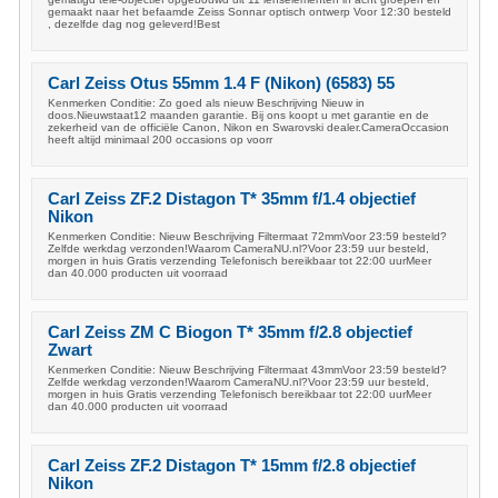
gemaakt naar het befaamde Zeiss Sonnar optisch ontwerp Voor 12:30 besteld
, dezelfde dag nog geleverd!Best
Carl Zeiss Otus 55mm 1.4 F (Nikon) (6583) 55
Kenmerken Conditie: Zo goed als nieuw Beschrijving Nieuw in
doos.Nieuwstaat12 maanden garantie. Bij ons koopt u met garantie en de
zekerheid van de officiële Canon, Nikon en Swarovski dealer.CameraOccasion
heeft altijd minimaal 200 occasions op voorr
Carl Zeiss ZF.2 Distagon T* 35mm f/1.4 objectief
Nikon
Kenmerken Conditie: Nieuw Beschrijving Filtermaat 72mmVoor 23:59 besteld?
Zelfde werkdag verzonden!Waarom CameraNU.nl?Voor 23:59 uur besteld,
morgen in huis Gratis verzending Telefonisch bereikbaar tot 22:00 uurMeer
dan 40.000 producten uit voorraad
Carl Zeiss ZM C Biogon T* 35mm f/2.8 objectief
Zwart
Kenmerken Conditie: Nieuw Beschrijving Filtermaat 43mmVoor 23:59 besteld?
Zelfde werkdag verzonden!Waarom CameraNU.nl?Voor 23:59 uur besteld,
morgen in huis Gratis verzending Telefonisch bereikbaar tot 22:00 uurMeer
dan 40.000 producten uit voorraad
Carl Zeiss ZF.2 Distagon T* 15mm f/2.8 objectief
Nikon