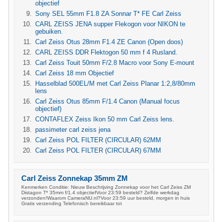
objectief
Sony SEL 55mm F1.8 ZA Sonnar T* FE Carl Zeiss
CARL ZEISS JENA supper Flekogon voor NIKON te
gebuiken.
Carl Zeiss Otus 28mm F1.4 ZE Canon (Open doos)
CARL ZEISS DDR Flektogon 50 mm f 4 Rusland.
Carl Zeiss Touit 50mm F/2.8 Macro voor Sony E-mount
Carl Zeiss 18 mm Objectief
Hasselblad 500EL/M met Carl Zeiss Planar 1:2,8/80mm
lens
Carl Zeiss Otus 85mm F/1.4 Canon (Manual focus
objectief)
CONTAFLEX Zeiss Ikon 50 mm Carl Zeiss lens.
passimeter carl zeiss jena
Carl Zeiss POL FILTER (CIRCULAR) 62MM
Carl Zeiss POL FILTER (CIRCULAR) 67MM
Carl Zeiss Zonnekap 35mm ZM
Kenmerken Conditie: Nieuw Beschrijving Zonnekap voor het Carl Zeiss ZM
Distagon T* 35mm f/1.4 objectiefVoor 23:59 besteld? Zelfde werkdag
verzonden!Waarom CameraNU.nl?Voor 23:59 uur besteld, morgen in huis
Gratis verzending Telefonisch bereikbaar tot