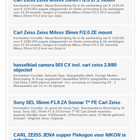
Carl Zeiss Zeiss Milvus 35mm F/2.0 ZF.2 mount
Kenmerken Conditie: Nieuw Beschrijving Nu in de aanbieding van € 1229,00
voor € 1019,00!Laagste prijsgarantie! en Gratis verzending & Op werkdagen
voor 23.59 besteld, morgen in huisZeiss Milvus 35mm F/2.0 ZF.2 mountDe
Milvus 35mm F/2.0 lens van Zeiss
Carl Zeiss Zeiss Milvus 35mm F/2.0 ZE mount
Kenmerken Conditie: Nieuw Beschrijving Nu in de aanbieding van € 1229,00
voor € 1099,00!Laagste prijsgarantie! en Gratis verzending & Op werkdagen
voor 23.59 besteld, morgen in huisZeiss Milvus 35mm F/2.0 ZE mountDe
Milvus 35mm F/2.0 lens van Zeiss m
hasselblad camera 503 CX incl. carl zeiss 2.8/80
objectief
Kenmerken Conditie: Gebruikt Type: Spiegelreflex Merk: Overige Merken
Beschrijving Te Koop angeboden Hasselblad 503CX spiegelreflex camera incl
Carl Zeiss 2.8/80 plannar objectief .Incl. zonnekap en tussenring 56 . 2
filmcassettes van 12 en 24 opname
Sony SEL 55mm F1.8 ZA Sonnar T* FE Carl Zeiss
Kenmerken Conditie: Zo goed als nieuw Type: Standaardlens Beschrijving Te
koop: Sony SEL 55mm F1.8 ZA Sonnar T* FE Carl Zeiss6 maanden
garantie.Uiterlijke staat: 9,9Glaswerk: 10Technische staat: 10 Wordt geleverd
inclusief:- Originele doos- Originele
CARL ZEISS JENA supper Flekogon voor NIKON te