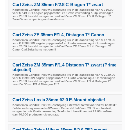
Carl Zeiss ZM 35mm F/2.8 C-Biogon T* zwart
Kenmerken Conditie: Nieuw Beschrijving Nu in de aanbieding van € 710,00
voor € 649,00!Laagste prijsgarantie! en Gratis verzending & Op werkdagen
voor 23.59 besteld, morgen in huisCarl Zeiss ZM 35mm F/2.8 C-Biogon T*
ZwartDeze compacte groothoeklens m
Carl Zeiss ZE 35mm F/1.4, Distagon T* Canon
Kenmerken Conditie: Nieuw Beschrijving Nu in de aanbieding van € 1679,00
voor € 1399,00!Laagste prijsgarantie! en Gratis verzending & Op werkdagen
voor 23.59 besteld, morgen in huisCarl Zeiss ZE 35mm F/1.4, Distagon T*
CanonCarl Zeiss komt met een li
Carl Zeiss ZM 35mm F/1.4 Distagon T* zwart (Prime
objectief)
Kenmerken Conditie: Nieuw Beschrijving Nu in de aanbieding van € 2039,00
voor € 1999,00!Laagste prijsgarantie! en Gratis verzending & Op werkdagen
voor 23.59 besteld, morgen in huisCarl Zeiss ZM 35mm F/1.4 Distagon T*
zwartDe 35mm F/1.4 Distagon T* Z
Carl Zeiss Loxia 35mm f/2.0 E-Mount objectief
Kenmerken Conditie: Nieuw Beschrijving Filtermaat 52mmVoor 23:59 besteld?
Zelfde werkdag verzonden!Waarom CameraNU.nl?Voor 23:59 uur besteld,
morgen in huis Gratis verzending Telefonisch bereikbaar tot 22:00 uurMeer
dan 40.000 producten uit voorraad