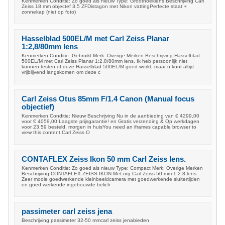
Kenmerken Conditie: Zo goed als nieuw Type: Groothoeklens Beschrijving Carl
Zeiss 18 mm objectef 3.5 ZFDistagon met Nikon vattingPerfecte staat +
zonnekap (niet op foto)
Hasselblad 500EL/M met Carl Zeiss Planar
1:2,8/80mm lens
Kenmerken Conditie: Gebruikt Merk: Overige Merken Beschrijving Hasselblad
500EL/M met Carl Zeiss Planar 1:2,8/80mm lens. Ik heb persoonlijk niet
kunnen testen of deze Hasselblad 500EL/M goed werkt, maar u kunt altijd
vrijblijvend langskomen om deze c
Carl Zeiss Otus 85mm F/1.4 Canon (Manual focus
objectief)
Kenmerken Conditie: Nieuw Beschrijving Nu in de aanbieding van € 4299,00
voor € 4059,00!Laagste prijsgarantie! en Gratis verzending & Op werkdagen
voor 23.59 besteld, morgen in huisYou need an iframes capable browser to
view this content.Carl Zeiss O
CONTAFLEX Zeiss Ikon 50 mm Carl Zeiss lens.
Kenmerken Conditie: Zo goed als nieuw Type: Compact Merk: Overige Merken
Beschrijving CONTAFLEX ZEISS IKON Met org Carl Zeiss 50 mm 1:2.8 lens.
Zeer mooie goedwerkende kleinbeeldcamera met goedwerkende sluitertijden
en goed werkende ingebouwde belich
passimeter carl zeiss jena
Beschrijving passimeter 32-50 mmcarl zeiss jenabieden