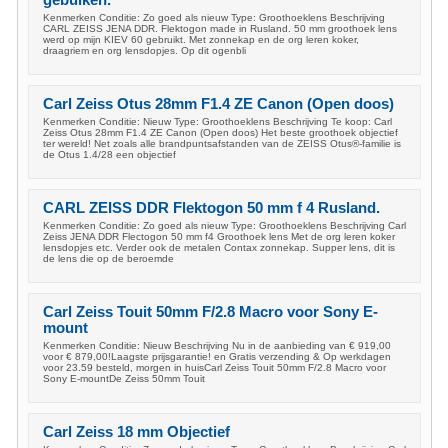
gebuiken.
Kenmerken Conditie: Zo goed als nieuw Type: Groothoeklens Beschrijving
CARL ZEISS JENA DDR. Flektogon made in Rusland. 50 mm groothoek lens
werd op mijn KIEV 60 gebruikt. Met zonnekap en de org leren koker,
draagriem en org lensdopjes. Op dit ogenbli
Carl Zeiss Otus 28mm F1.4 ZE Canon (Open doos)
Kenmerken Conditie: Nieuw Type: Groothoeklens Beschrijving Te koop: Carl
Zeiss Otus 28mm F1.4 ZE Canon (Open doos) Het beste groothoek objectief
ter wereld! Net zoals alle brandpuntsafstanden van de ZEISS Otus®-familie is
de Otus 1.4/28 een objectief
CARL ZEISS DDR Flektogon 50 mm f 4 Rusland.
Kenmerken Conditie: Zo goed als nieuw Type: Groothoeklens Beschrijving Carl
Zeiss JENA DDR Flectogon 50 mm f4 Groothoek lens Met de org leren koker
lensdopjes etc. Verder ook de metalen Contax zonnekap. Supper lens, dit is
de lens die op de beroemde
Carl Zeiss Touit 50mm F/2.8 Macro voor Sony E-
mount
Kenmerken Conditie: Nieuw Beschrijving Nu in de aanbieding van € 919,00
voor € 879,00!Laagste prijsgarantie! en Gratis verzending & Op werkdagen
voor 23.59 besteld, morgen in huisCarl Zeiss Touit 50mm F/2.8 Macro voor
Sony E-mountDe Zeiss 50mm Touit
Carl Zeiss 18 mm Objectief