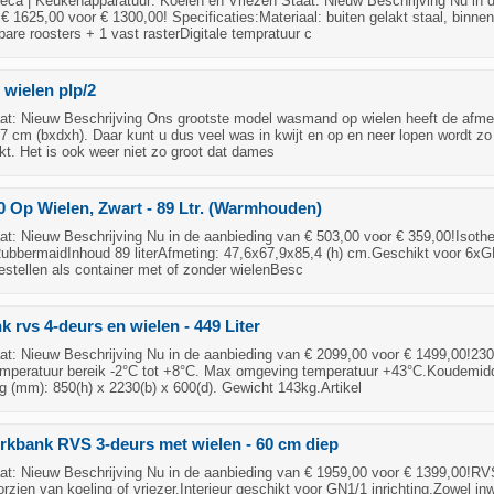
ca | Keukenapparatuur: Koelen en Vriezen Staat: Nieuw Beschrijving Nu in 
€ 1625,00 voor € 1300,00! Specificaties:Materiaal: buiten gelakt staal, binnen
lbare roosters + 1 vast rasterDigitale tempratuur c
wielen plp/2
t: Nieuw Beschrijving Ons grootste model wasmand op wielen heeft de afme
7 cm (bxdxh). Daar kunt u dus veel was in kwijt en op en neer lopen wordt zo
t. Het is ook weer niet zo groot dat dames
 Op Wielen, Zwart - 89 Ltr. (Warmhouden)
t: Nieuw Beschrijving Nu in de aanbieding van € 503,00 voor € 359,00!Isoth
RubbermaidInhoud 89 literAfmeting: 47,6x67,9x85,4 (h) cm.Geschikt voor 6xG
estellen als container met of zonder wielenBesc
 rvs 4-deurs en wielen - 449 Liter
t: Nieuw Beschrijving Nu in de aanbieding van € 2099,00 voor € 1499,00!230
mperatuur bereik -2°C tot +8°C. Max omgeving temperatuur +43°C.Koudemid
 (mm): 850(h) x 2230(b) x 600(d). Gewicht 143kg.Artikel
kbank RVS 3-deurs met wielen - 60 cm diep
t: Nieuw Beschrijving Nu in de aanbieding van € 1959,00 voor € 1399,00!RV
zien van koeling of vriezer.Interieur geschikt voor GN1/1 inrichting.Zowel in