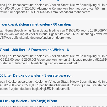
ca | Keukenapparatuur: Koelen en Vriezen Staat: Nieuw Beschrijving Nu in 
 € 4200,00 voor € 3200,00! Algemene Kenmerken:Top met boord van 50 mm
tstructuur capaciteit 10x GN 1/3-h150 mm.Standaard toebehoren:
 werkbank 2-deurs met wielen - 60 cm diep
t: Nieuw Beschrijving Nu in de aanbieding van € 1539,00 voor € 1099,00!RV
zien van koeling of vriezer.Interieur geschikt voor GN1/1 inrichting.Zowel in
RVSTwee zelfsluitende deurenWanden en deuren voo
 Goud - 360 liter - 5 Roosters en Wielen - 6...
ca | Keukenapparatuur: Koelen en Vriezen Staat: Nieuw Beschrijving Nu in 
 € 3113,00 voor € 2500,00! Algemene kenmerken :5 niveaus roosters (510x51
statisch).Interne LED-verlichting.Een optimale verkoelin
00 Liter Deluxe op wielen - 3 verstelbare ro...
ca | Keukenapparatuur: Koelen en Vriezen Staat: Nieuw Beschrijving Nu in 
€ 3125,00 voor € 2500,00! Specificaties:Materiaal: Roestvrij staal3 verstelba
sters4 zijden dubbele beglazingLED interieurverlic
00 Ltr - op Wielen - 78x73x(h)197cm