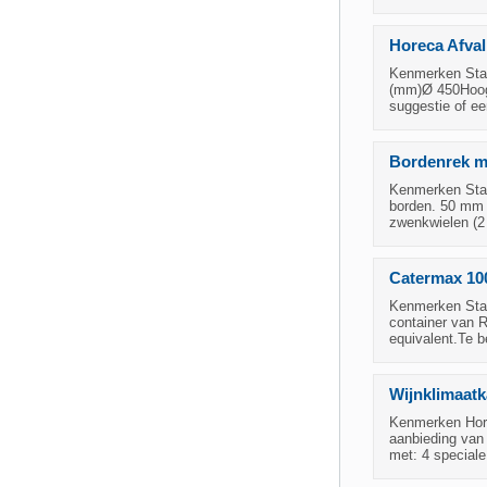
Horeca Afval
Kenmerken Staa
(mm)Ø 450Hoog
suggestie of ee
Bordenrek me
Kenmerken Staa
borden. 50 mm a
zwenkwielen (2 
Catermax 10
Kenmerken Staa
container van 
equivalent.Te b
Wijnklimaatka
Kenmerken Hore
aanbieding van
met: 4 speciale