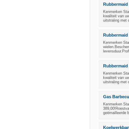
Rubbermaid C
Kenmerken Staa
kwaliteit van u
uitstraling met
Rubbermaid 
Kenmerken Staa
wielen.Bescher
levensduur.Prof
Rubbermaid 
Kenmerken Staa
kwaliteit van u
uitstraling met
Gas Barbecue
Kenmerken Staa
389,00!Roestva
geëmailleerde 
Koelwerkbank