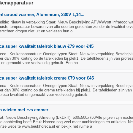
kenapparatuur
frarood warmer, Aluminium, 230V 1,14...
itie: Nieuw in verpakking Staat: Nieuw Beschrijving APW/Wyott infrarood w
juiste temperatuur bewaren van alle soorten gerechten zonder de kwaliteit erv
rechten drogen niet uit en verliezen hun o
a super kwaliteit tafelrok blauw €79 voor €45
ca | Keukenapparatuur: Overige typen Staat: Nieuw in verpakking Beschrijvi
r dan 30% korting op de tafelkleden bij plek1. De tafelkleden zijn van profes
t en gemaakt voor veelvoudig gebruik. Een ho
a super kwaliteit tafelrok creme €79 voor €45
ca | Keukenapparatuur: Overige typen Staat: Nieuw in verpakking Beschrijvi
r dan 30% korting op de creme tafelkleden bij plek1. De tafelkleden zijn van
oreca kwaliteit en gemaakt voor veelvoudig gebruik.
p wielen met rvs emmer
t: Nieuw Beschrijving Afmeting (BxDxH): 500x500x750Alle prijzen zijn exclus
 aanbieding heeft Beuk Horeca nog veel meer aanbiedingen en artikelen. N
onze website www.beukhoreca.nl en bekijk het ruime a