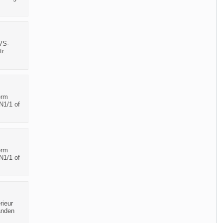
VS-
r.
erm
N1/1 of
erm
N1/1 of
rieur
anden