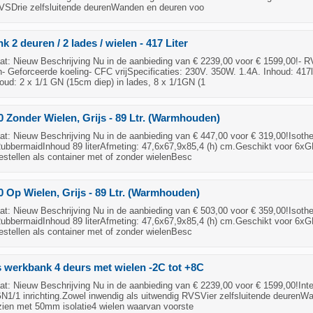
RVSDrie zelfsluitende deurenWanden en deuren voo
2 deuren / 2 lades / wielen - 417 Liter
t: Nieuw Beschrijving Nu in de aanbieding van € 2239,00 voor € 1599,00!- R
 Geforceerde koeling- CFC vrijSpecificaties: 230V. 350W. 1.4A. Inhoud: 417lt
ud: 2 x 1/1 GN (15cm diep) in lades, 8 x 1/1GN (1
 Zonder Wielen, Grijs - 89 Ltr. (Warmhouden)
t: Nieuw Beschrijving Nu in de aanbieding van € 447,00 voor € 319,00!Isoth
RubbermaidInhoud 89 literAfmeting: 47,6x67,9x85,4 (h) cm.Geschikt voor 6xG
estellen als container met of zonder wielenBesc
 Op Wielen, Grijs - 89 Ltr. (Warmhouden)
t: Nieuw Beschrijving Nu in de aanbieding van € 503,00 voor € 359,00!Isoth
RubbermaidInhoud 89 literAfmeting: 47,6x67,9x85,4 (h) cm.Geschikt voor 6xG
estellen als container met of zonder wielenBesc
 werkbank 4 deurs met wielen -2C tot +8C
: Nieuw Beschrijving Nu in de aanbieding van € 2239,00 voor € 1599,00!Inte
GN1/1 inrichting.Zowel inwendig als uitwendig RVSVier zelfsluitende deurenW
zien met 50mm isolatie4 wielen waarvan voorste