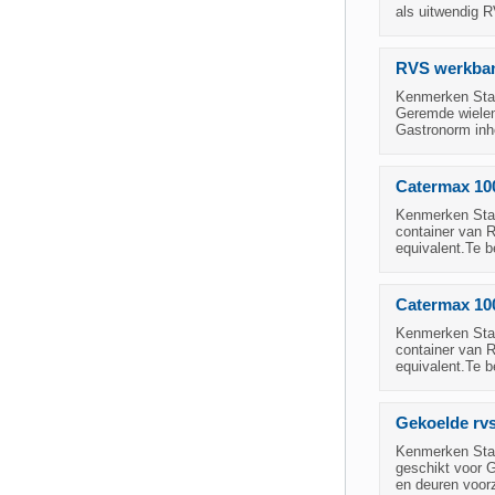
als uitwendig 
RVS werkbank 
Kenmerken Staa
Geremde wielen-
Gastronorm inho
Catermax 100
Kenmerken Staa
container van 
equivalent.Te b
Catermax 100
Kenmerken Staa
container van 
equivalent.Te b
Gekoelde rvs
Kenmerken Staat
geschikt voor 
en deuren voor