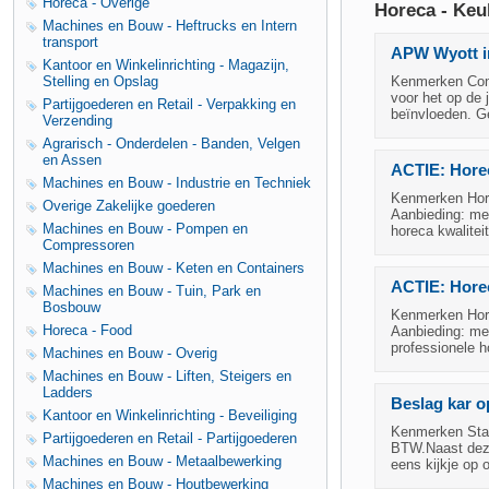
Horeca - Overige
Horeca - Keu
Machines en Bouw - Heftrucks en Intern
transport
APW Wyott in
Kantoor en Winkelinrichting - Magazijn,
Stelling en Opslag
Kenmerken Cond
voor het op de 
Partijgoederen en Retail - Verpakking en
beïnvloeden. Ge
Verzending
Agrarisch - Onderdelen - Banden, Velgen
en Assen
ACTIE: Horec
Machines en Bouw - Industrie en Techniek
Kenmerken Hore
Overige Zakelijke goederen
Aanbieding: mee
Machines en Bouw - Pompen en
horeca kwalitei
Compressoren
Machines en Bouw - Keten en Containers
ACTIE: Horec
Machines en Bouw - Tuin, Park en
Bosbouw
Kenmerken Hore
Horeca - Food
Aanbieding: mee
professionele h
Machines en Bouw - Overig
Machines en Bouw - Liften, Steigers en
Ladders
Beslag kar o
Kantoor en Winkelinrichting - Beveiliging
Kenmerken Staa
Partijgoederen en Retail - Partijgoederen
BTW.Naast deze
Machines en Bouw - Metaalbewerking
eens kijkje op 
Machines en Bouw - Houtbewerking