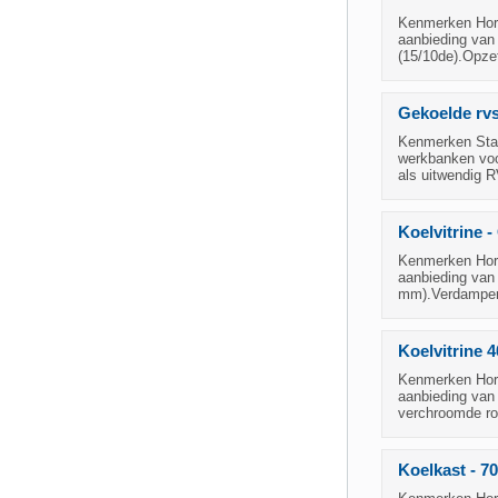
Kenmerken Hore
aanbieding van
(15/10de).Opze
Gekoelde rvs
Kenmerken Staa
werkbanken voor
als uitwendig 
Koelvitrine -
Kenmerken Hore
aanbieding van
mm).Verdamper (
Koelvitrine 4
Kenmerken Hore
aanbieding van 
verchroomde roo
Koelkast - 7