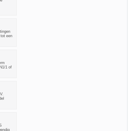
de
tingen
 tot een
erm
N1/1 of
V.
del
S
wendig