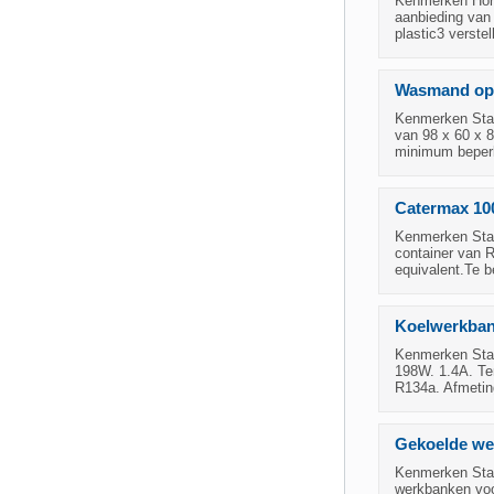
Kenmerken Hore
aanbieding van 
plastic3 verste
Wasmand op 
Kenmerken Staa
van 98 x 60 x 8
minimum beperk
Catermax 100
Kenmerken Staa
container van 
equivalent.Te b
Koelwerkbank
Kenmerken Staa
198W. 1.4A. Te
R134a. Afmeting
Gekoelde wer
Kenmerken Staa
werkbanken voor