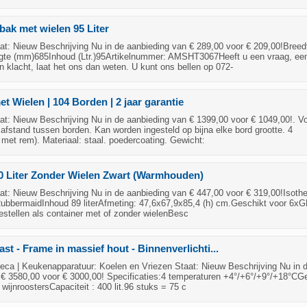
bak met wielen 95 Liter
t: Nieuw Beschrijving Nu in de aanbieding van € 289,00 voor € 209,00!Breed
te (mm)685Inhoud (Ltr.)95Artikelnummer: AMSHT3067Heeft u een vraag, ee
n klacht, laat het ons dan weten. U kunt ons bellen op 072-
t Wielen | 104 Borden | 2 jaar garantie
t: Nieuw Beschrijving Nu in de aanbieding van € 1399,00 voor € 1049,00!. V
fstand tussen borden. Kan worden ingesteld op bijna elke bord grootte. 4
met rem). Materiaal: staal. poedercoating. Gewicht:
0 Liter Zonder Wielen Zwart (Warmhouden)
t: Nieuw Beschrijving Nu in de aanbieding van € 447,00 voor € 319,00!Isoth
RubbermaidInhoud 89 literAfmeting: 47,6x67,9x85,4 (h) cm.Geschikt voor 6xG
estellen als container met of zonder wielenBesc
st - Frame in massief hout - Binnenverlichti...
ca | Keukenapparatuur: Koelen en Vriezen Staat: Nieuw Beschrijving Nu in 
 € 3580,00 voor € 3000,00! Specificaties:4 temperaturen +4°/+6°/+9°/+18°CG
 wijnroostersCapaciteit : 400 lit.96 stuks = 75 c