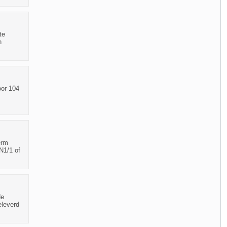
te
n
oor 104
erm
N1/1 of
de
eleverd