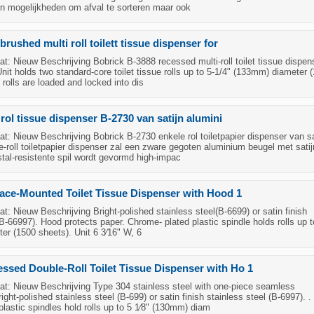
en mogelijkheden om afval te sorteren maar ook
brushed multi roll toilett tissue dispenser for
: Nieuw Beschrijving Bobrick B-3888 recessed multi-roll toilet tissue dispen
Unit holds two standard-core toilet tissue rolls up to 5-1/4" (133mm) diameter 
 rolls are loaded and locked into dis
 rol tissue dispenser B-2730 van satijn alumini
: Nieuw Beschrijving Bobrick B-2730 enkele rol toiletpapier dispenser van sa
-roll toiletpapier dispenser zal een zware gegoten aluminium beugel met satij
stal-resistente spil wordt gevormd high-impac
ace-Mounted Toilet Tissue Dispenser with Hood 1
: Nieuw Beschrijving Bright-polished stainless steel(B-6699) or satin finish
(B-66997). Hood protects paper. Chrome- plated plastic spindle holds rolls up t
r (1500 sheets). Unit 6 3⁄16" W, 6
ssed Double-Roll Toilet Tissue Dispenser with Ho 1
t: Nieuw Beschrijving Type 304 stainless steel with one-piece seamless
ight-polished stainless steel (B-699) or satin finish stainless steel (B-6997). .
lastic spindles hold rolls up to 5 1⁄8" (130mm) diam