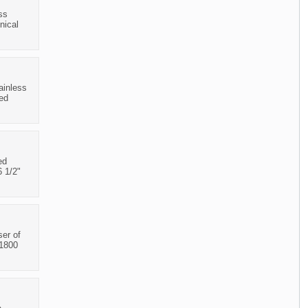
ss
nical
ainless
ted
ed
6 1/2"
ser of
(1800