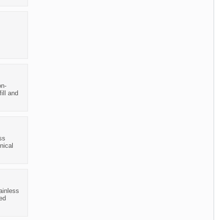
on-
ill and
ss
nical
ainless
ted