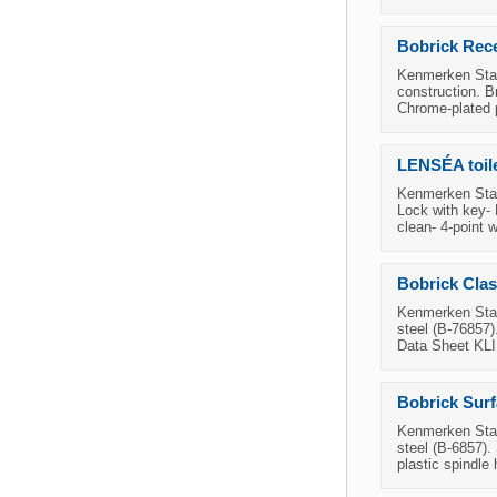
Bobrick Rece
Kenmerken Staa
construction. Br
Chrome-plated p
LENSÉA toile
Kenmerken Staat
Lock with key- 
clean- 4-point 
Bobrick Clas
Kenmerken Staat
steel (B-76857)
Data Sheet K
Bobrick Surf
Kenmerken Staat
steel (B-6857).
plastic spindle