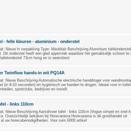
l - felle kleuren - aluminium - onderstel
: Nieuw in verpakking Type: Meubilair Beschrijving Aluminium tafelonderste
t. Dit onderstel heeft een glad oppervlak waardoor het gemakkelijk schoon t
it tafelondestel 73cm hoog en is weersbest
r Twinflow hands-in wit PQ14A
t: Nieuw Beschrijving Automatische electrische handdroger voor wandmonta
l (in 8-10 seconden) en hygiënisch uw handen te drogen. Ideaal voor in toile
nheden, sportclubs, bedrijven en instelli
fel - links 110cm
t: Nieuw Beschrijving Aan/afvoer tafel - links 110cm |Vogue simpel en snel 
ca. Overzichtelijk bekijken bij Horecarama.Horecarama is dé groothandel uit
 al uw horecabenodigdheden. Voor ruim 6000 artikel