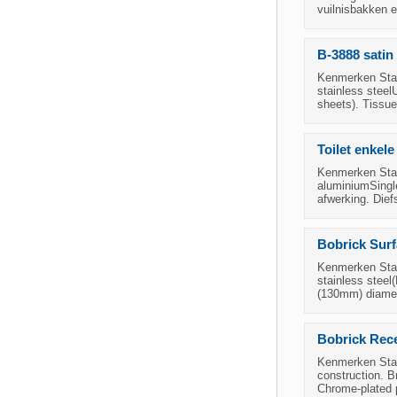
vuilnisbakken 
B-3888 satin 
Kenmerken Staat
stainless steel
sheets). Tissue
Toilet enkele
Kenmerken Staat
aluminiumSingle
afwerking. Dief
Bobrick Surf
Kenmerken Staat
stainless steel
(130mm) diamete
Bobrick Rece
Kenmerken Staa
construction. Br
Chrome-plated p