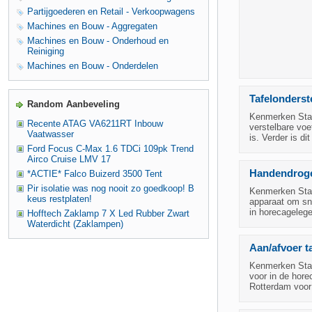
Partijgoederen en Retail - Verkoopwagens
Machines en Bouw - Aggregaten
Machines en Bouw - Onderhoud en
Reiniging
Machines en Bouw - Onderdelen
Tafelonderste
Random Aanbeveling
Kenmerken Staat
Recente ATAG VA6211RT Inbouw
verstelbare voe
Vaatwasser
is. Verder is d
Ford Focus C-Max 1.6 TDCi 109pk Trend
Airco Cruise LMV 17
Handendroge
*ACTIE* Falco Buizerd 3500 Tent
Pir isolatie was nog nooit zo goedkoop! B
Kenmerken Staa
keus restplaten!
apparaat om sne
in horecagelege
Hofftech Zaklamp 7 X Led Rubber Zwart
Waterdicht (Zaklampen)
Aan/afvoer ta
Kenmerken Staa
voor in de hore
Rotterdam voor