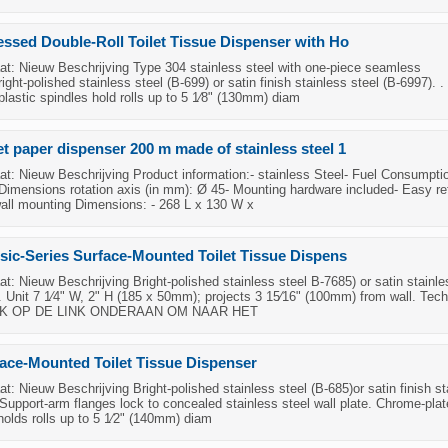
ssed Double-Roll Toilet Tissue Dispenser with Ho
t: Nieuw Beschrijving Type 304 stainless steel with one-piece seamless
ight-polished stainless steel (B-699) or satin finish stainless steel (B-6997). .
lastic spindles hold rolls up to 5 1⁄8" (130mm) diam
t paper dispenser 200 m made of stainless steel 1
: Nieuw Beschrijving Product information:- stainless Steel- Fuel Consumpti
Dimensions rotation axis (in mm): Ø 45- Mounting hardware included- Easy ref
wall mounting Dimensions: - 268 L x 130 W x
sic-Series Surface-Mounted Toilet Tissue Dispens
: Nieuw Beschrijving Bright-polished stainless steel B-7685) or satin stainle
. Unit 7 1⁄4" W, 2" H (185 x 50mm); projects 3 15⁄16" (100mm) from wall. Tech
LIK OP DE LINK ONDERAAN OM NAAR HET
ace-Mounted Toilet Tissue Dispenser
: Nieuw Beschrijving Bright-polished stainless steel (B-685)or satin finish st
 Support-arm flanges lock to concealed stainless steel wall plate. Chrome-pla
 holds rolls up to 5 1⁄2" (140mm) diam