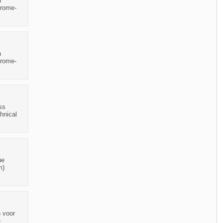
n
hrome-
n
hrome-
ss
hnical
ue
m)
n voor
e