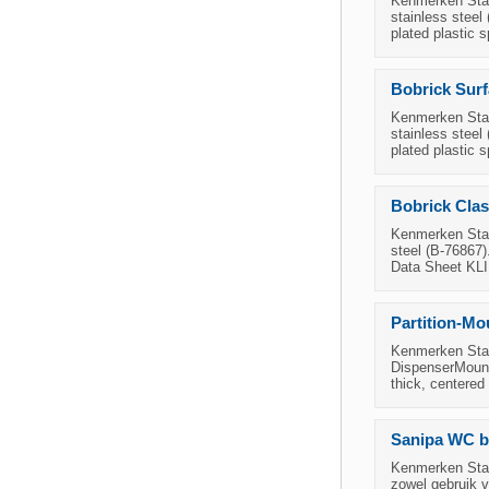
Kenmerken Staat
stainless steel
plated plastic s
Bobrick Surf
Kenmerken Staat
stainless steel
plated plastic s
Bobrick Clas
Kenmerken Staat
steel (B-76867)
Data Sheet K
Partition-Mo
Kenmerken Staat
DispenserMount 
thick, centered
Sanipa WC br
Kenmerken Staat
zowel gebruik v