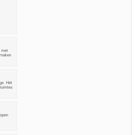
l met
e maken
ge. Hét
truimtes
kopen