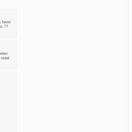
k feest
nz.??
oelen
 staat