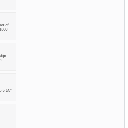
ser of
(1800
tijn
n
o 5 1⁄8"