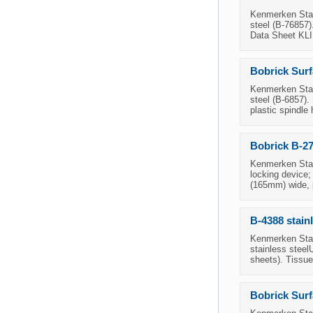
Kenmerken Staat
steel (B-76857)
Data Sheet K
Bobrick Surf
Kenmerken Staat
steel (B-6857).
plastic spindle
Bobrick B-27
Kenmerken Staat
locking device;
(165mm) wide, p
B-4388 stainl
Kenmerken Staat
stainless steel
sheets). Tissue
Bobrick Surf