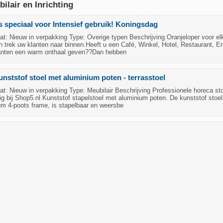
ilair en Inrichting
s speciaal voor Intensief gebruik! Koningsdag
: Nieuw in verpakking Type: Overige typen Beschrijving Oranjeloper voor el
en trek uw klanten naar binnen.Heeft u een Café, Winkel, Hotel, Restaurant, E
lanten een warm onthaal geven??Dan hebben
unststof stoel met aluminium poten - terrasstoel
: Nieuw in verpakking Type: Meubilair Beschrijving Professionele horeca st
ig bij Shop5.nl Kunststof stapelstoel met aluminium poten. De kunststof stoel
um 4-poots frame, is stapelbaar en weersbe