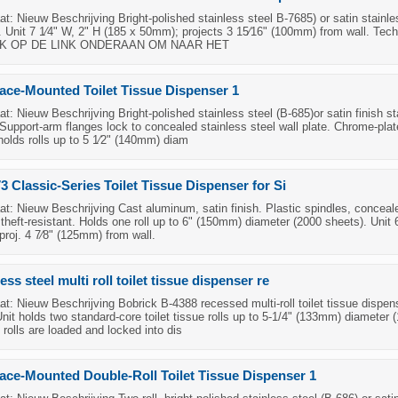
: Nieuw Beschrijving Bright-polished stainless steel B-7685) or satin stainle
. Unit 7 1⁄4" W, 2" H (185 x 50mm); projects 3 15⁄16" (100mm) from wall. Tech
LIK OP DE LINK ONDERAAN OM NAAR HET
ace-Mounted Toilet Tissue Dispenser 1
: Nieuw Beschrijving Bright-polished stainless steel (B-685)or satin finish st
 Support-arm flanges lock to concealed stainless steel wall plate. Chrome-pla
 holds rolls up to 5 1⁄2" (140mm) diam
3 Classic-Series Toilet Tissue Dispenser for Si
: Nieuw Beschrijving Cast aluminum, satin finish. Plastic spindles, conceal
 theft-resistant. Holds one roll up to 6" (150mm) diameter (2000 sheets). Unit 
roj. 4 7⁄8" (125mm) from wall.
ess steel multi roll toilet tissue dispenser re
: Nieuw Beschrijving Bobrick B-4388 recessed multi-roll toilet tissue dispen
Unit holds two standard-core toilet tissue rolls up to 5-1/4" (133mm) diameter 
 rolls are loaded and locked into dis
ace-Mounted Double-Roll Toilet Tissue Dispenser 1