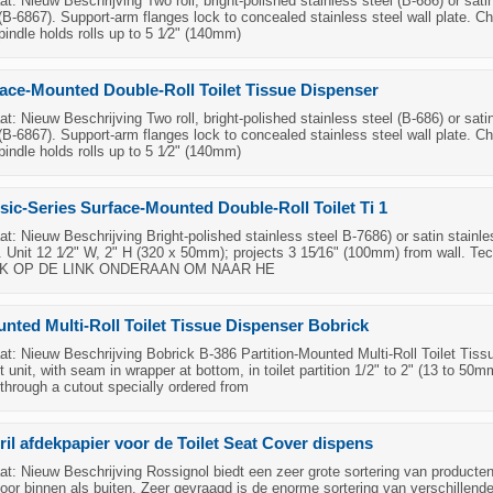
: Nieuw Beschrijving Two roll, bright-polished stainless steel (B-686) or sati
 (B-6867). Support-arm flanges lock to concealed stainless steel wall plate. C
pindle holds rolls up to 5 1⁄2" (140mm)
ace-Mounted Double-Roll Toilet Tissue Dispenser
: Nieuw Beschrijving Two roll, bright-polished stainless steel (B-686) or sati
 (B-6867). Support-arm flanges lock to concealed stainless steel wall plate. C
pindle holds rolls up to 5 1⁄2" (140mm)
sic-Series Surface-Mounted Double-Roll Toilet Ti 1
: Nieuw Beschrijving Bright-polished stainless steel B-7686) or satin stainle
. Unit 12 1⁄2" W, 2" H (320 x 50mm); projects 3 15⁄16" (100mm) from wall. Tec
LIK OP DE LINK ONDERAAN OM NAAR HE
unted Multi-Roll Toilet Tissue Dispenser Bobrick
: Nieuw Beschrijving Bobrick B-386 Partition-Mounted Multi-Roll Toilet Tiss
unit, with seam in wrapper at bottom, in toilet partition 1/2" to 2" (13 to 50m
 through a cutout specially ordered from
il afdekpapier voor de Toilet Seat Cover dispens
: Nieuw Beschrijving Rossignol biedt een zeer grote sortering van producte
oor binnen als buiten. Zeer gevraagd is de enorme sortering van verschillend