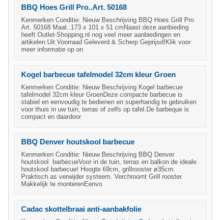
BBQ Hoes Grill Pro..Art. 50168
Kenmerken Conditie: Nieuw Beschrijving BBQ Hoes Grill Pro
Art. 50168 Maat..173 x 101 x 51 cmNaast deze aanbieding
heeft Outlet-Shopping.nl nog veel meer aanbiedingen en
artikelen.Uit Voorraad Geleverd & Scherp Geprijsd!Klik voor
meer informatie op on
Kogel barbecue tafelmodel 32cm kleur Groen
Kenmerken Conditie: Nieuw Beschrijving Kogel barbecue
tafelmodel 32cm kleur GroenDeze compacte barbecue is
stabiel en eenvoudig te bedienen en superhandig te gebruiken
voor thuis in uw tuin, terras of zelfs op tafel.De barbeque is
compact en daardoor
BBQ Denver houtskool barbecue
Kenmerken Conditie: Nieuw Beschrijving BBQ Denver
houtskool barbecueVoor in de tuin, terras en balkon de ideale
houtskool barbecue! Hoogte 69cm, grillrooster ø35cm.
Praktisch as verwijder systeem. Verchroomt Grill rooster.
Makkelijk te monterenEenvo
Cadac skottelbraai anti-aanbakfolie