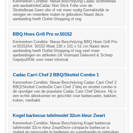
Kenmerken Conditie: Nieuw Beschrijving Cadac skottelbraai
anti-aanbakfolieCadac Non Stick Folie voor de
Skottelbraai.Geen olie of vet meer nodig.Gemakkelijk te
reinigen en meerdere malen te gebruiken.Naast deze
aanbieding heeft Outlet-Shopping.nl nog
BBQ Hoes Grill Pro nr.50152
Kenmerken Conditie: Nieuw Beschrijving BBQ Hoes Grill Pro
nr.50152Art. 50152 Maat.130 x 101 x 51 cm.Naast deze
aanbieding heeft Outlet-Shopping.nl nog veel meer
aanbiedingen en artikelen.Uit Voorraad Geleverd & Scherp
Geprijsd!Klik voor meer informat
Cadac Carri Chef 2 BBQ/Skottel Combo 1
Kenmerken Conditie: Nieuw Beschrijving Cadac Carri Chef 2
BBQ/Skottel ComboDe Carri Chef 2 bbq en skottel combo is
de opvolger van de populaire Cadac Carri Chef Deluxe. Hij is
een echte alleskunner en geschikt voor barbecueën, bakken,
koken, roerbakk
Kogel barbecue tafelmodel 32cm kleur Zwart
Kenmerken Conditie: Nieuw Beschrijving Kogel barbecue
tafelmodel 32cm kleur ZwartDeze compacte barbecue is
stabiel en eenvoudig te bedienen en superhandig te gebruiken