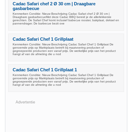
Cadac Safari chef 2 Ø 30 cm | Draagbare
gasbarbecue
Kenmerken Conditie: Nieuw Beschrijving Cadac Safari chef 2 Ø 30 cm |
Draagbare gasbarbecueMet deze Cadac BBQ bereid je de allerlekkerste
gerechten. De Safari Chef komt inclusief babecue rooster, bakplaat, deksel en
pannendrager. De barbecue bezit ove
Cadac Safari Chef 1 Grillplaat
Kenmerken Conditie: Nieuw Beschrijving Cadac Safari Chef 1 Grillplaat De
genoemde prijs op Marktplaats betreft bij maatvoering producten of
gegroepeerde producten een vanaf prijs. De werkelijke prijs van het product
hangt af van de afmeting die u nod
Cadac Safari Chef 1 Grillplaat 1
Kenmerken Conditie: Nieuw Beschrijving Cadac Safari Chef 1 Grillplaat De
genoemde prijs op Marktplaats betreft bij maatvoering producten of
gegroepeerde producten een vanaf prijs. De werkelijke prijs van het product
hangt af van de afmeting die u nod
Advertentie