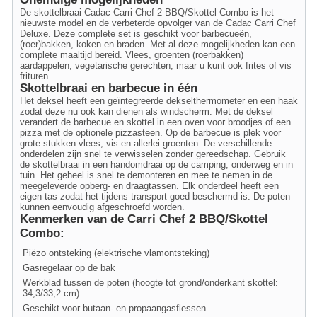
De skottelbraai Cadac Carri Chef 2 BBQ/Skottel Combo is het
nieuwste model en de verbeterde opvolger van de Cadac Carri Chef
Deluxe. Deze complete set is geschikt voor barbecueën,
(roer)bakken, koken en braden. Met al deze mogelijkheden kan een
complete maaltijd bereid. Vlees, groenten (roerbakken)
aardappelen, vegetarische gerechten, maar u kunt ook frites of vis
frituren.
Skottelbraai en barbecue in één
Het deksel heeft een geïntegreerde dekselthermometer en een haak
zodat deze nu ook kan dienen als windscherm. Met de deksel
verandert de barbecue en skottel in een oven voor broodjes of een
pizza met de optionele pizzasteen. Op de barbecue is plek voor
grote stukken vlees, vis en allerlei groenten. De verschillende
onderdelen zijn snel te verwisselen zonder gereedschap. Gebruik
de skottelbraai in een handomdraai op de camping, onderweg en in
tuin. Het geheel is snel te demonteren en mee te nemen in de
meegeleverde opberg- en draagtassen. Elk onderdeel heeft een
eigen tas zodat het tijdens transport goed beschermd is. De poten
kunnen eenvoudig afgeschroefd worden.
Kenmerken van de Carri Chef 2 BBQ/Skottel
Combo:
Piëzo ontsteking (elektrische vlamontsteking)
Gasregelaar op de bak
Werkblad tussen de poten (hoogte tot grond/onderkant skottel:
34,3/33,2 cm)
Geschikt voor butaan- en propaangasflessen