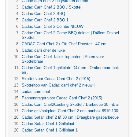
Cadac carri chef 2 bbq/skottel combo
Cadac Carri Chef 2 BBQ / Skottel
Cadac Carri Chef 2 BBQ
Cadac Carri Chef 2 BBQ 1
Cadac Carri Chef 2 Combo NIEUW
Cadac Carri Chef 2 Dome BBQ deksel | D48cm Deksel
Skottel..
CADAC Carri Chef 2 / Citi Chef Rooster - 47 cm
Cadac carri chef de luxe
Cadac Carri Chef Table Top poten | Poten voor
Skottelbraai
Cadac Carri Chef 1 grillplate D47 cm | Omkeerbare bak-
en ..
Skottel voor Cadac Carri Chef 2 (2015)
Skotteltop van Cadac carri chef 2 nieuw!!
cadac carri chef
Pannendrager voor Cadac Carri Chef 2 (2015)
Cadac Carri Chef2Cooking Skottel / Barbecue 30 mBar
Cadac grill/bakplaat Carri Chef 2 anti-aanbak 8910-100
Cadac Safari chef 2 Ø 30 cm | Draagbare gasbarbecue
Cadac Safari Chef 1 Grillplaat
Cadac Safari Chef 1 Grillplaat 1