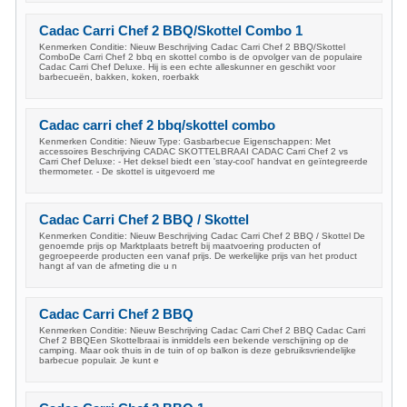
Cadac Carri Chef 2 BBQ/Skottel Combo 1
Kenmerken Conditie: Nieuw Beschrijving Cadac Carri Chef 2 BBQ/Skottel
ComboDe Carri Chef 2 bbq en skottel combo is de opvolger van de populaire
Cadac Carri Chef Deluxe. Hij is een echte alleskunner en geschikt voor
barbecueën, bakken, koken, roerbakk
Cadac carri chef 2 bbq/skottel combo
Kenmerken Conditie: Nieuw Type: Gasbarbecue Eigenschappen: Met
accessoires Beschrijving CADAC SKOTTELBRAAI CADAC Carri Chef 2 vs
Carri Chef Deluxe: - Het deksel biedt een 'stay-cool' handvat en geïntegreerde
thermometer. - De skottel is uitgevoerd me
Cadac Carri Chef 2 BBQ / Skottel
Kenmerken Conditie: Nieuw Beschrijving Cadac Carri Chef 2 BBQ / Skottel De
genoemde prijs op Marktplaats betreft bij maatvoering producten of
gegroepeerde producten een vanaf prijs. De werkelijke prijs van het product
hangt af van de afmeting die u n
Cadac Carri Chef 2 BBQ
Kenmerken Conditie: Nieuw Beschrijving Cadac Carri Chef 2 BBQ Cadac Carri
Chef 2 BBQEen Skottelbraai is inmiddels een bekende verschijning op de
camping. Maar ook thuis in de tuin of op balkon is deze gebruiksvriendelijke
barbecue populair. Je kunt e