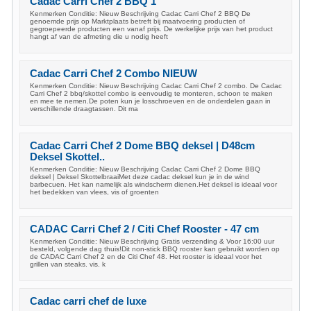
Cadac Carri Chef 2 BBQ 1
Kenmerken Conditie: Nieuw Beschrijving Cadac Carri Chef 2 BBQ De
genoemde prijs op Marktplaats betreft bij maatvoering producten of
gegroepeerde producten een vanaf prijs. De werkelijke prijs van het product
hangt af van de afmeting die u nodig heeft
Cadac Carri Chef 2 Combo NIEUW
Kenmerken Conditie: Nieuw Beschrijving Cadac Carri Chef 2 combo. De Cadac
Carri Chef 2 bbq/skottel combo is eenvoudig te monteren, schoon te maken
en mee te nemen.De poten kun je losschroeven en de onderdelen gaan in
verschillende draagtassen. Dit ma
Cadac Carri Chef 2 Dome BBQ deksel | D48cm
Deksel Skottel..
Kenmerken Conditie: Nieuw Beschrijving Cadac Carri Chef 2 Dome BBQ
deksel | Deksel SkottelbraaiMet deze cadac deksel kun je in de wind
barbecuen. Het kan namelijk als windscherm dienen.Het deksel is ideaal voor
het bedekken van vlees, vis of groenten
CADAC Carri Chef 2 / Citi Chef Rooster - 47 cm
Kenmerken Conditie: Nieuw Beschrijving Gratis verzending & Voor 16:00 uur
besteld, volgende dag thuis!Dit non-stick BBQ rooster kan gebruikt worden op
de CADAC Carri Chef 2 en de Citi Chef 48. Het rooster is ideaal voor het
grillen van steaks. vis. k
Cadac carri chef de luxe