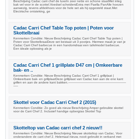
Beschrijving Cadac carri chef de luxeIn zeer nette en schone staatMet inleg
bak vel voor in de scottel.Voedsel scheidersExtra met Paella PanAlle hoezen
aanwezig, tevens afdekhoes voor de hele set als hij opgesteld staat.Met
Electrische ontsteking, ge
Cadac Carri Chef Table Top poten | Poten voor
Skottelbraai
Kenmerken Conditie: Nieuw Beschrijving Cadac Carri Chef Table Top poten |
Poten voor SkottelbraaiDeze set bestaat uit 3 pootjes. Hiermee maak je van je
Cadac Carri Chef barbecue in een handomdraai een tafelmodel barbecue.
Een ideale oplossing als je
Cadac Carri Chef 1 grillplate D47 cm | Omkeerbare
bak- en ..
Kenmerken Conditie: Nieuw Beschrijving Cadac Carri Chef 1 grillplaat |
Omkeerbare bak- en grillplaatDeze grillplaat van Cadac kan aan de ene kant
grillen en aan de andere kant bakken.--------------------------------------------------------------
-----
Skottel voor Cadac Carri Chef 2 (2015)
Kenmerken Conditie: Zo goed als nieuw Beschrijving Amper gebruikte skottel
voor de Carri Chef 2. Inclusief handige opbergtas Skottel Top
Skotteltop van Cadac carri chef 2 nieuw!!
Kenmerken Conditie: Nieuw Beschrijving Nieuwe skotteltop van Cadac. Voor
onderandere de carri chef 2. Helemaal nieuw, nooit gebruikt in verband met