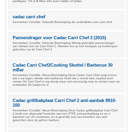
paellapan. T.E.A.B.Meer info even mailen of bellen.
cadac carri chef
Kenmerken Conditie: Gebruikt Beschrijving div onderdelen voor carri chef.
Pannendrager voor Cadac Carri Chef 2 (2015)
Kenmerken Conditie: Gebruikt Beschrijving Weinig gebruikte pannendrager
van metaal voor de Carri Chef 2. Hiermee kun je een kookpan op koekenpan
gebruiken op de Carri Chef 2
Cadac Carri Chef2Cooking Skottel / Barbecue 30
mBar
Kenmerken Conditie: Nieuw Beschrijving Deze Cadac Carri Chef zorgt ervoor
dat u uw eigen vetvrije mini barbecue heeft die u overal mee naartoe kunt
nemen.De Carri Chef is erg stevig maar ook eenvoudig mee te nemen naar uw
activiteiten.De barbecue is
Cadac grill/bakplaat Carri Chef 2 anti-aanbak 8910-
100
Kenmerken Conditie: Nieuw Beschrijving Deze Cadac grill/bakplaat Carri Chef
2 beidt een alternatief kookvlak met een PTFE anti-aanbaklaag en ee n
diameter van 45 centimeter, en is geschikt voor het bereiden van vele
gerechten door de grill en bakfunc