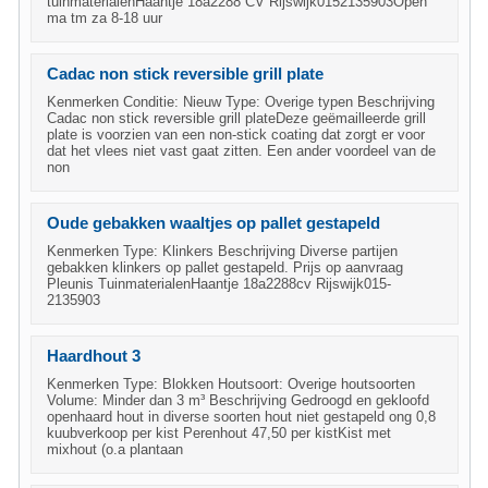
tuinmaterialenHaantje 18a2288 CV Rijswijk0152135903Open
ma tm za 8-18 uur
Cadac non stick reversible grill plate
Kenmerken Conditie: Nieuw Type: Overige typen Beschrijving
Cadac non stick reversible grill plateDeze geëmailleerde grill
plate is voorzien van een non-stick coating dat zorgt er voor
dat het vlees niet vast gaat zitten. Een ander voordeel van de
non
Oude gebakken waaltjes op pallet gestapeld
Kenmerken Type: Klinkers Beschrijving Diverse partijen
gebakken klinkers op pallet gestapeld. Prijs op aanvraag
Pleunis TuinmaterialenHaantje 18a2288cv Rijswijk015-
2135903
Haardhout 3
Kenmerken Type: Blokken Houtsoort: Overige houtsoorten
Volume: Minder dan 3 m³ Beschrijving Gedroogd en gekloofd
openhaard hout in diverse soorten hout niet gestapeld ong 0,8
kuubverkoop per kist Perenhout 47,50 per kistKist met
mixhout (o.a plantaan