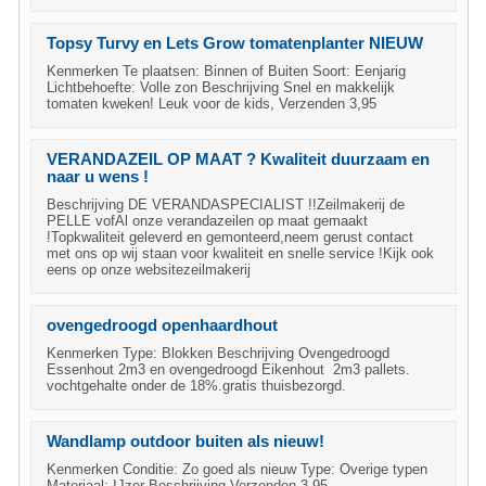
Topsy Turvy en Lets Grow tomatenplanter NIEUW
Kenmerken Te plaatsen: Binnen of Buiten Soort: Eenjarig
Lichtbehoefte: Volle zon Beschrijving Snel en makkelijk
tomaten kweken! Leuk voor de kids, Verzenden 3,95
VERANDAZEIL OP MAAT ? Kwaliteit duurzaam en
naar u wens !
Beschrijving DE VERANDASPECIALIST !!Zeilmakerij de
PELLE vofAl onze verandazeilen op maat gemaakt
!Topkwaliteit geleverd en gemonteerd,neem gerust contact
met ons op wij staan voor kwaliteit en snelle service !Kijk ook
eens op onze websitezeilmakerij
ovengedroogd openhaardhout
Kenmerken Type: Blokken Beschrijving Ovengedroogd
Essenhout 2m3 en ovengedroogd Eikenhout 2m3 pallets.
vochtgehalte onder de 18%.gratis thuisbezorgd.
Wandlamp outdoor buiten als nieuw!
Kenmerken Conditie: Zo goed als nieuw Type: Overige typen
Materiaal: IJzer Beschrijving Verzenden 3,95