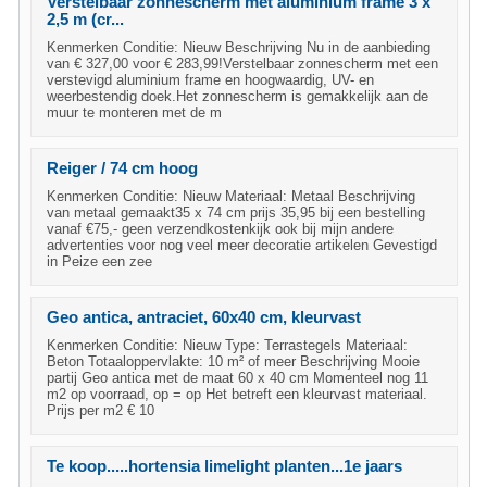
Verstelbaar zonnescherm met aluminium frame 3 x
2,5 m (cr...
Kenmerken Conditie: Nieuw Beschrijving Nu in de aanbieding
van € 327,00 voor € 283,99!Verstelbaar zonnescherm met een
verstevigd aluminium frame en hoogwaardig, UV- en
weerbestendig doek.Het zonnescherm is gemakkelijk aan de
muur te monteren met de m
Reiger / 74 cm hoog
Kenmerken Conditie: Nieuw Materiaal: Metaal Beschrijving
van metaal gemaakt35 x 74 cm prijs 35,95 bij een bestelling
vanaf €75,- geen verzendkostenkijk ook bij mijn andere
advertenties voor nog veel meer decoratie artikelen Gevestigd
in Peize een zee
Geo antica, antraciet, 60x40 cm, kleurvast
Kenmerken Conditie: Nieuw Type: Terrastegels Materiaal:
Beton Totaaloppervlakte: 10 m² of meer Beschrijving Mooie
partij Geo antica met de maat 60 x 40 cm Momenteel nog 11
m2 op voorraad, op = op Het betreft een kleurvast materiaal.
Prijs per m2 € 10
Te koop.....hortensia limelight planten...1e jaars