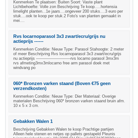
Kenmerken Te plaatsen: Buiten Soort: Vaste plant
Lichtbehoefte: Volle zon Beschrijving Te koop.....hortensia
limelight planten...1e jaars....ongeveer 200 stuks....3 euro per
stuk....ook te koop per stuk.2 Foto's van planten gemaakt in
mei....
Rvs locarnoparasol 3x3 zwart/ecru/grijs nu
actieprijs ------
Kenmerken Conditie: Nieuw Type: Parasol Stahoogte: 2 meter
of meer Beschrijving Rvs locarnoparasol 3x3 zwart/ecru/grijs
nu actieprijs ----------------------------rvs locarno parasol 3mx3m
rvs afmeting3mx3mlocarno free arm parasol doek met
windvang po
060* Bronzen varken staand (Boven €75 geen
verzendkosten)
Kenmerken Conditie: Nieuw Type: Dier Materiaal: Overige
materialen Beschrijving 060* bronzen varken staand bruin afm.
10 x 5 x 3 cm.
Gebakken Walen 1
Beschrijving Gebakken Walen te koop Prachtige partijen
Alleen hele stenen en netjes op pallets gestapeld Pleunis