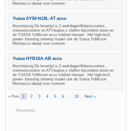
Motoraccu ideaal voor motoren
Yuasa SY50-N18L-AT accu
Beschrijving De levertijd is 2 werkdagenWaterscooters ,
sneeuwscooters en ATV&apos;s stellen bijzondere eisen en
de YUASA YuMicron accu voldoet hieraan . Het high-tech,
power- boosting ontwerp maakt ook de Yuasa YuMicron
Motoraccu ideaal voor motoren
Yuasa HYB16A-AB accu
Beschrijving De levertijd is 2 werkdagenWaterscooters ,
sneeuwscooters en ATV&apos;s stellen bijzondere eisen en
de YUASA YuMicron accu voldoet hieraan . Het high-tech,
power- boosting ontwerp maakt ook de Yuasa YuMicron
Motoraccu ideaal voor motoren
« Prev
1
2
3
4
5
6
...
10
Next »
Advertentie