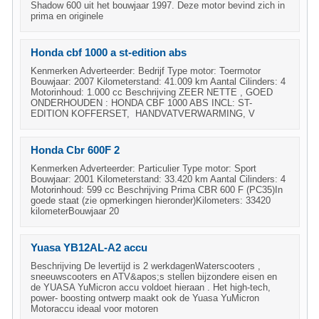
Shadow 600 uit het bouwjaar 1997. Deze motor bevind zich in
prima en originele
Honda cbf 1000 a st-edition abs
Kenmerken Adverteerder: Bedrijf Type motor: Toermotor
Bouwjaar: 2007 Kilometerstand: 41.009 km Aantal Cilinders: 4
Motorinhoud: 1.000 cc Beschrijving ZEER NETTE , GOED
ONDERHOUDEN : HONDA CBF 1000 ABS INCL: ST-
EDITION KOFFERSET, HANDVATVERWARMING, V
Honda Cbr 600F 2
Kenmerken Adverteerder: Particulier Type motor: Sport
Bouwjaar: 2001 Kilometerstand: 33.420 km Aantal Cilinders: 4
Motorinhoud: 599 cc Beschrijving Prima CBR 600 F (PC35)In
goede staat (zie opmerkingen hieronder)Kilometers: 33420
kilometerBouwjaar 20
Yuasa YB12AL-A2 accu
Beschrijving De levertijd is 2 werkdagenWaterscooters ,
sneeuwscooters en ATV&apos;s stellen bijzondere eisen en
de YUASA YuMicron accu voldoet hieraan . Het high-tech,
power- boosting ontwerp maakt ook de Yuasa YuMicron
Motoraccu ideaal voor motoren