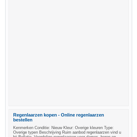
Regenlaarzen kopen - Online regenlaarzen
bestellen
Kenmerken Conditie: Nieuw Kleur: Overige kleuren Type:
Overige typen Beschrijving Ruim aanbod regenlaarzen vind u
bij Bellatio. Voordelige regenlaarzen voor dames, heren en