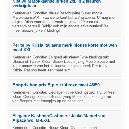
Nieuw! Marokkaanse jurken 2xl. In 2 kleuren
verkrijgbaar
Kenmerken Conditie: Nieuw Beschrijving Super mooie
Marokkaanse/ Afrikaanse jurken/ kaftan/ jalabbha. U mag me
altijd mAilen voor vragen Vaste prijs van 20 euro ex
verzendkosten !! Bekijk ook mijn andere advertenties!Veel
meer nieuwe jurken/ kleding!
Per te by Krizia Italiaans merk blouse korte mouwen
maat XXL
Kenmerken Conditie: Zo goed als nieuw Type kledingstuk:
Blouse of Tuniek Kleur: Blauw Beschrijving Mooie blouse met
korte mouwen van het italiaanse designer merk Per te by
Krizia. Paspop heeft een maat s/m
Bonprix bon prix B.p.c. trui roze maat 48/50
Kenmerken Conditie: Gedragen Type kledingstuk: Trui of Vest
Kleur: Overige kleuren Beschrijving Mooie zalmkleurige trui
van Bonprix met knoopjes op de schouder
Elegante Kashmir/Cashmere Jacke/Mantel van
Alpaca wol M-L-XL
Kenmerken Conditie: Nieuw Kleur: Overige kleuren