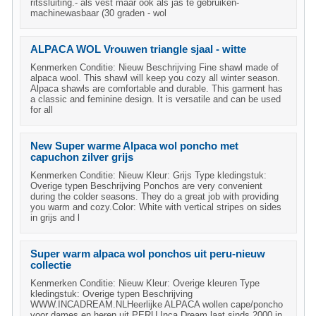
ritssluiting.- als vest maar ook als jas te gebruiken-
machinewasbaar (30 graden - wol
ALPACA WOL Vrouwen triangle sjaal - witte
Kenmerken Conditie: Nieuw Beschrijving Fine shawl made of
alpaca wool. This shawl will keep you cozy all winter season.
Alpaca shawls are comfortable and durable. This garment has
a classic and feminine design. It is versatile and can be used
for all
New Super warme Alpaca wol poncho met
capuchon zilver grijs
Kenmerken Conditie: Nieuw Kleur: Grijs Type kledingstuk:
Overige typen Beschrijving Ponchos are very convenient
during the colder seasons. They do a great job with providing
you warm and cozy.Color: White with vertical stripes on sides
in grijs and l
Super warm alpaca wol ponchos uit peru-nieuw
collectie
Kenmerken Conditie: Nieuw Kleur: Overige kleuren Type
kledingstuk: Overige typen Beschrijving
WWW.INCADREAM.NLHeerlijke ALPACA wollen cape/poncho
voor dames en heren uit PERU.Inca Dream laat sinds 2000 in