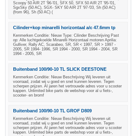
Scoopy 50 AIR 2T '96-'01, SFX 50, SFX 50 AIR 2T '95-'01,
SgxSky (50 AC), SGX- SKY 50 AIR 2T '97-'03, Sh (50 AC)
(from 96), Sh (50 AC) (
Cilinder+kop minarelli horizontaal a/c 47.6mm tp
Kenmerken Conditie: Nieuw Type: Cilinder Beschrijving Past
op: Alle luchtgekoelde Minarelli Horizontaal motoren Aprilia:
Gulliver, Rally AC, Scarabeo, SR, SR < 1997, SR > 1997 -
2005, SR 1994- 1996, SR 1994 - 2000, SR 1994 - 2004, SR
1994 - 2005, SR
Buitenband 100/90-10 TL SLICK DEESTONE
Kenmerken Conditie: Nieuw Beschrijving Wij leveren uit
voorraad, zodat wij u goed en snel kunnen leveren. Tegen
scherpen prijzen. Al jaren het vertrouwde adres voor u scooter
kappen. Unlimited bike parts de webshop voor al u fiets-,
scooter- en bromf
Buitenband 100/90-10 TL GROF D809
Kenmerken Conditie: Nieuw Beschrijving Wij leveren uit
voorraad, zodat wij u goed en snel kunnen leveren. Tegen
scherpen prijzen. Al jaren het vertrouwde adres voor u scooter
kappen. Unlimited bike parts de webshop voor al u fiets-,