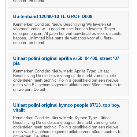
scooter- en bromf
Buitenband 120/90-10 TL GROF D809
Kenmerken Conditie: Nieuw Beschrijving Wij leveren uit
voorraad, zodat wij u goed en snel kunnen leveren. Tegen
scherpen prijzen. Al jaren het vertrouwde adres voor u scooter
kappen. Unlimited bike parts de webshop voor al u fiets-,
scooter- en bromf
Uitlaat polini original aprilia sr50 '04-'09, street '07
pia
Kenmerken Conditie: Nieuw Merk: Aprilia Type: Uitlaat
Beschrijving De eindeloze vraag uit de markt van originele
onderdelen heeft technici Polini's geprikkeld om een nieuwe
reeks van EU-gehomologeerde uitlaten voor 50cc scooters te
ontwerpen. De uitl
Uitlaat polini original kymco people 07/13, top boy,
vitalit
Kenmerken Conditie: Nieuw Merk: Kymco Type: Uitlaat
Beschrijving De eindeloze vraag uit de markt van originele
onderdelen heeft technici Polini's geprikkeld om een nieuwe
reeks van EU-gehomologeerde uitlaten voor 50cc scooters te
ontwerpen. De uitlaa