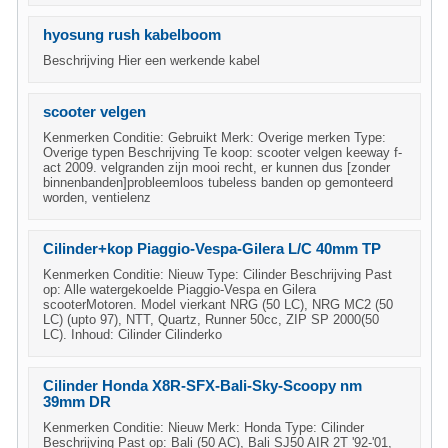
hyosung rush kabelboom
Beschrijving Hier een werkende kabel
scooter velgen
Kenmerken Conditie: Gebruikt Merk: Overige merken Type:
Overige typen Beschrijving Te koop: scooter velgen keeway f-
act 2009. velgranden zijn mooi recht, er kunnen dus [zonder
binnenbanden]probleemloos tubeless banden op gemonteerd
worden, ventielenz
Cilinder+kop Piaggio-Vespa-Gilera L/C 40mm TP
Kenmerken Conditie: Nieuw Type: Cilinder Beschrijving Past
op: Alle watergekoelde Piaggio-Vespa en Gilera
scooterMotoren. Model vierkant NRG (50 LC), NRG MC2 (50
LC) (upto 97), NTT, Quartz, Runner 50cc, ZIP SP 2000(50
LC). Inhoud: Cilinder Cilinderko
Cilinder Honda X8R-SFX-Bali-Sky-Scoopy nm
39mm DR
Kenmerken Conditie: Nieuw Merk: Honda Type: Cilinder
Beschrijving Past op: Bali (50 AC), Bali SJ50 AIR 2T '92-'01,