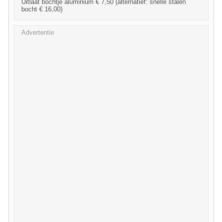
Uitlaat bochtje aluminium € 7,50 (alternatief: snelle stalen
bocht € 16,00)
Advertentie