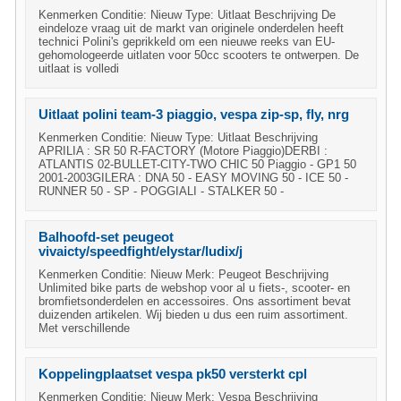
Kenmerken Conditie: Nieuw Type: Uitlaat Beschrijving De
eindeloze vraag uit de markt van originele onderdelen heeft
technici Polini's geprikkeld om een nieuwe reeks van EU-
gehomologeerde uitlaten voor 50cc scooters te ontwerpen. De
uitlaat is volledi
Uitlaat polini team-3 piaggio, vespa zip-sp, fly, nrg
Kenmerken Conditie: Nieuw Type: Uitlaat Beschrijving
APRILIA : SR 50 R-FACTORY (Motore Piaggio)DERBI :
ATLANTIS 02-BULLET-CITY-TWO CHIC 50 Piaggio - GP1 50
2001-2003GILERA : DNA 50 - EASY MOVING 50 - ICE 50 -
RUNNER 50 - SP - POGGIALI - STALKER 50 -
Balhoofd-set peugeot
vivaicty/speedfight/elystar/ludix/j
Kenmerken Conditie: Nieuw Merk: Peugeot Beschrijving
Unlimited bike parts de webshop voor al u fiets-, scooter- en
bromfietsonderdelen en accessoires. Ons assortiment bevat
duizenden artikelen. Wij bieden u dus een ruim assortiment.
Met verschillende
Koppelingplaatset vespa pk50 versterkt cpl
Kenmerken Conditie: Nieuw Merk: Vespa Beschrijving