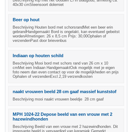
Beschrijving Kip met het Gouden Ei in bladgoud; afmeting ca.
40x30 cmSteensoort dolemiet
Beer op hout
Beschrijving Houten bord met schorsrandMet een beer erin
gebrandHandgemaakt Bord is ongelakt, kan eventueel gebeitst
wordenAfmetingen: 26 x 8,5 cm Prijs: 30,00Ophalen of
verzendenPast door brievenbus
Indiaan op houten schild
Beschrijving Mooi bord met schors rand van 26 cm x 10
cmMet een Indiaan HandgemaaktOok mogelijk met je eigen
foto neem dan even contact op voor de mogelijkheden en prijs
Ophalen of verzendenExcl.2,19 verzendkosten
naakt vrouwen beeld 28 cm gaaf massief kunststof
Beschrijving mooi naakt vrouwen beeldje 28 cm gaaf
MPH 1024-22 Depose beeld van een vrouw met 2
hazewindhonden
Beschrijving Beeld van een vrouw met 2 hazewindhonden. Dit
imposante beeld is vervaardigd van keramiek.Gemerkt