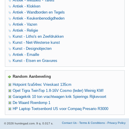
Antiek - Meubels - Tafels
Antiek - Klokken
Antiek - Wandborden en Tegels
Antiek - Keukenbenodigdheden
Antiek - Vazen
Antiek - Religie
Kunst - Litho's en Zeefdrukken
Kunst - Niet-Westerse kunst
Kunst - Designobjecten
Antiek - Emaille
Kunst - Etsen en Gravures
Random Aanbeveling
Hotpoint fza54rec Vrieskast 135cm
Opel Tigra TwinTop 1.8-16V Cosmo (leder) Weinig KM!
Garagekrik 10 ton vrachtwagen krik Spierings Rijkevoort
De Waard Roerdomp 1
HP Laptop Toetsenbord US voor Compaq Presario R3000
Contact Us
-
Terms & Conditions
-
Privacy Policy
© 2026 huntingad.com. 9 q. 0.017 s.