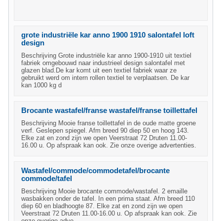
grote industriële kar anno 1900 1910 salontafel loft
design
Beschrijving Grote industriële kar anno 1900-1910 uit textiel
fabriek omgebouwd naar industrieel design salontafel met
glazen blad.De kar komt uit een textiel fabriek waar ze
gebruikt werd om intern rollen textiel te verplaatsen. De kar
kan 1000 kg d
Brocante wastafel/franse wastafel/franse toillettafel
Beschrijving Mooie franse toillettafel in de oude matte groene
verf. Geslepen spiegel. Afm breed 90 diep 50 en hoog 143.
Elke zat en zond zijn we open Veerstraat 72 Druten 11.00-
16.00 u. Op afspraak kan ook. Zie onze overige advertenties.
Wastafel/commode/commodetafel/brocante
commode/tafel
Beschrijving Mooie brocante commode/wastafel. 2 emaille
wasbakken onder de tafel. In een prima staat. Afm breed 110
diep 60 en bladhoogte 87. Elke zat en zond zijn we open
Veerstraat 72 Druten 11.00-16.00 u. Op afspraak kan ook. Zie
onze overige adve