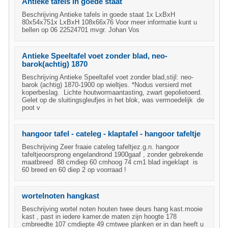
Antieke tafels in goede staat
Beschrijving Antieke tafels in goede staat 1x LxBxH
80x54x751x LxBxH 108x66x76 Voor meer informatie kunt u
bellen op 06 22524701 mvgr. Johan Vos
Antieke Speeltafel voet zonder blad, neo-
barok(achtig) 1870
Beschrijving Antieke Speeltafel voet zonder blad,stijl: neo-
barok (achtig) 1870-1900 op wieltjes. *Nodus versierd met
koperbeslag. Lichte houtwormaantasting, zwart gepolietoerd.
Gelet op de sluitingsgleufjes in het blok, was vermoedelijk de
poot v
hangoor tafel - cateleg - klaptafel - hangoor tafeltje
Beschrijving Zeer fraaie cateleg tafeltjez.g.n. hangoor
tafeltjeoorsprong engelandrond 1900gaaf , zonder gebrekende
maatbreed 88 cmdiep 60 cmhoog 74 cm1 blad ingeklapt is
60 breed en 60 diep 2 op voorraad !
wortelnoten hangkast
Beschrijving wortel noten houten twee deurs hang kast.mooie
kast , past in iedere kamer.de maten zijn hoogte 178
cmbreedte 107 cmdiepte 49 cmtwee planken er in dan heeft u