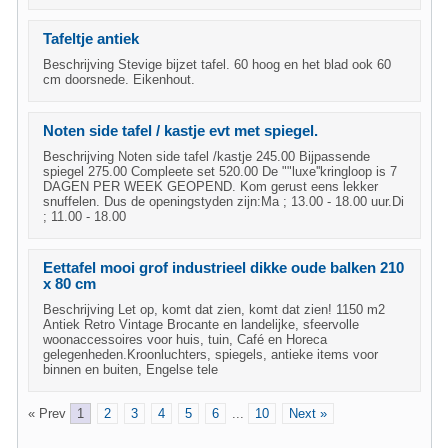
Tafeltje antiek
Beschrijving Stevige bijzet tafel. 60 hoog en het blad ook 60
cm doorsnede. Eikenhout.
Noten side tafel / kastje evt met spiegel.
Beschrijving Noten side tafel /kastje 245.00 Bijpassende
spiegel 275.00 Compleete set 520.00 De ""luxe''kringloop is 7
DAGEN PER WEEK GEOPEND. Kom gerust eens lekker
snuffelen. Dus de openingstyden zijn:Ma ; 13.00 - 18.00 uur.Di
; 11.00 - 18.00
Eettafel mooi grof industrieel dikke oude balken 210
x 80 cm
Beschrijving Let op, komt dat zien, komt dat zien! 1150 m2
Antiek Retro Vintage Brocante en landelijke, sfeervolle
woonaccessoires voor huis, tuin, Café en Horeca
gelegenheden.Kroonluchters, spiegels, antieke items voor
binnen en buiten, Engelse tele
« Prev
1
2
3
4
5
6
...
10
Next »