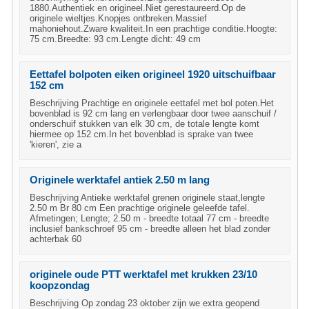
1880.Authentiek en origineel.Niet gerestaureerd.Op de
originele wieltjes.Knopjes ontbreken.Massief
mahoniehout.Zware kwaliteit.In een prachtige conditie.Hoogte:
75 cm.Breedte: 93 cm.Lengte dicht: 49 cm
Eettafel bolpoten eiken origineel 1920 uitschuifbaar
152 cm
Beschrijving Prachtige en originele eettafel met bol poten.Het
bovenblad is 92 cm lang en verlengbaar door twee aanschuif /
onderschuif stukken van elk 30 cm, de totale lengte komt
hiermee op 152 cm.In het bovenblad is sprake van twee
'kieren', zie a
Originele werktafel antiek 2.50 m lang
Beschrijving Antieke werktafel grenen originele staat,lengte
2.50 m Br 80 cm Een prachtige originele geleefde tafel.
Afmetingen; Lengte; 2.50 m - breedte totaal 77 cm - breedte
inclusief bankschroef 95 cm - breedte alleen het blad zonder
achterbak 60
originele oude PTT werktafel met krukken 23/10
koopzondag
Beschrijving Op zondag 23 oktober zijn we extra geopend