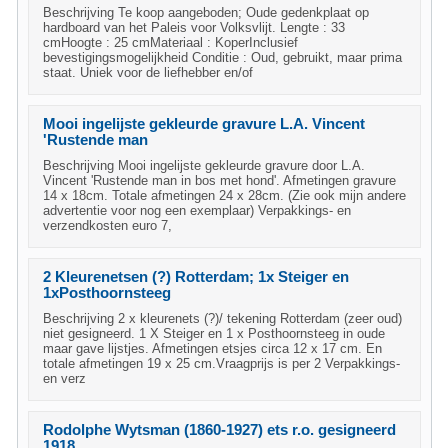
Beschrijving Te koop aangeboden; Oude gedenkplaat op
hardboard van het Paleis voor Volksvlijt. Lengte : 33
cmHoogte : 25 cmMateriaal : KoperInclusief
bevestigingsmogelijkheid Conditie : Oud, gebruikt, maar prima
staat. Uniek voor de liefhebber en/of
Mooi ingelijste gekleurde gravure L.A. Vincent
'Rustende man
Beschrijving Mooi ingelijste gekleurde gravure door L.A.
Vincent 'Rustende man in bos met hond'. Afmetingen gravure
14 x 18cm. Totale afmetingen 24 x 28cm. (Zie ook mijn andere
advertentie voor nog een exemplaar) Verpakkings- en
verzendkosten euro 7,
2 Kleurenetsen (?) Rotterdam; 1x Steiger en
1xPosthoornsteeg
Beschrijving 2 x kleurenets (?)/ tekening Rotterdam (zeer oud)
niet gesigneerd. 1 X Steiger en 1 x Posthoornsteeg in oude
maar gave lijstjes. Afmetingen etsjes circa 12 x 17 cm. En
totale afmetingen 19 x 25 cm.Vraagprijs is per 2 Verpakkings-
en verz
Rodolphe Wytsman (1860-1927) ets r.o. gesigneerd
1918