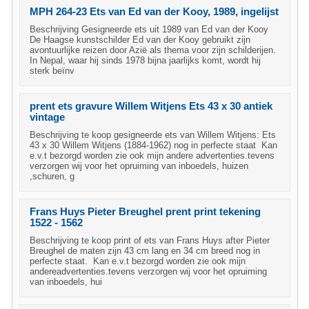
MPH 264-23 Ets van Ed van der Kooy, 1989, ingelijst
Beschrijving Gesigneerde ets uit 1989 van Ed van der Kooy
De Haagse kunstschilder Ed van der Kooy gebruikt zijn
avontuurlijke reizen door Azië als thema voor zijn schilderijen.
In Nepal, waar hij sinds 1978 bijna jaarlijks komt, wordt hij
sterk beïnv
prent ets gravure Willem Witjens Ets 43 x 30 antiek
vintage
Beschrijving te koop gesigneerde ets van Willem Witjens: Ets
43 x 30 Willem Witjens (1884-1962) nog in perfecte staat Kan
e.v.t bezorgd worden zie ook mijn andere advertenties.tevens
verzorgen wij voor het opruiming van inboedels, huizen
,schuren, g
Frans Huys Pieter Breughel prent print tekening
1522 - 1562
Beschrijving te koop print of ets van Frans Huys after Pieter
Breughel de maten zijn 43 cm lang en 34 cm breed nog in
perfecte staat. Kan e.v.t bezorgd worden zie ook mijn
andereadvertenties.tevens verzorgen wij voor het opruiming
van inboedels, hui