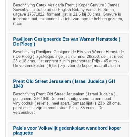
Beschrijving Carex Vesicaria Prent ( Koper Gravure ) James
Sowerby.Illustratie uit de English Botany van J. E. Smith,
uitgave 17571822, formaat lijst is 21,5 bij 30 cms. Gravure is
in prima staat,linksonder lijkt iets van tape te hebben gezeten,
maar
Paviljoen Gesigneerde Ets van Warner Hemstede (
De Ploeg )
Beschrijving Paviljoen Gesigneerde Ets van Warner Hemstede
( De Ploeg ) izgsNetjes ingelijst, nummer 28/250, de lijst meet
23 x 18 cms, lijst enprent zijn in prachtstaat.Prijs - 45 euro -.
De verzendkosten ( 6,95 ) zijn voor de koper, maarafhalen in
Prent Old Street Jerusalem ( Israel Judaica ) GH
1940
Beschrijving Prent Old Street Jerusalem ( Israel Judaica ) ,
gesigneerd GH 1940.De prent is uitgevoerd in een soort
vinylopdruk ( relief ) , heel apart.Formaat lijst is 23 x 28 cms,
prent en lijst zijn in prachtstaat.Prijs - 35 euro -. De
verzendkost
Paleis voor Volksvlijt gedenkplaat wandbord koper
plaquette