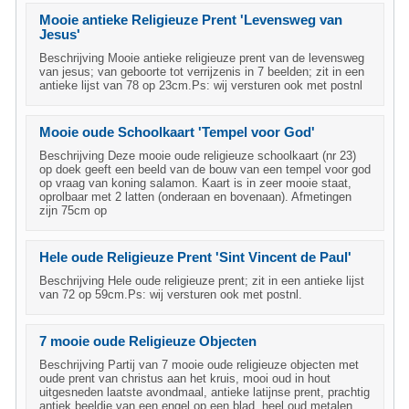
Mooie antieke Religieuze Prent 'Levensweg van
Jesus'
Beschrijving Mooie antieke religieuze prent van de levensweg
van jesus; van geboorte tot verrijzenis in 7 beelden; zit in een
antieke lijst van 78 op 23cm.Ps: wij versturen ook met postnl
Mooie oude Schoolkaart 'Tempel voor God'
Beschrijving Deze mooie oude religieuze schoolkaart (nr 23)
op doek geeft een beeld van de bouw van een tempel voor god
op vraag van koning salamon. Kaart is in zeer mooie staat,
oprolbaar met 2 latten (onderaan en bovenaan). Afmetingen
zijn 75cm op
Hele oude Religieuze Prent 'Sint Vincent de Paul'
Beschrijving Hele oude religieuze prent; zit in een antieke lijst
van 72 op 59cm.Ps: wij versturen ook met postnl.
7 mooie oude Religieuze Objecten
Beschrijving Partij van 7 mooie oude religieuze objecten met
oude prent van christus aan het kruis, mooi oud in hout
uitgesneden laatste avondmaal, antieke latijnse prent, prachtig
antiek beeldje van een engel op een blad, heel oud metalen