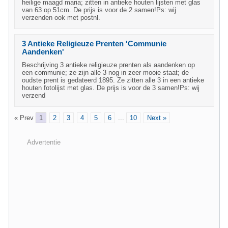
heilige maagd maria; zitten in antieke houten lijsten met glas
van 63 op 51cm. De prijs is voor de 2 samen!Ps: wij
verzenden ook met postnl.
3 Antieke Religieuze Prenten 'Communie
Aandenken'
Beschrijving 3 antieke religieuze prenten als aandenken op
een communie; ze zijn alle 3 nog in zeer mooie staat; de
oudste prent is gedateerd 1895. Ze zitten alle 3 in een antieke
houten fotolijst met glas. De prijs is voor de 3 samen!Ps: wij
verzend
« Prev
1
2
3
4
5
6
...
10
Next »
Advertentie