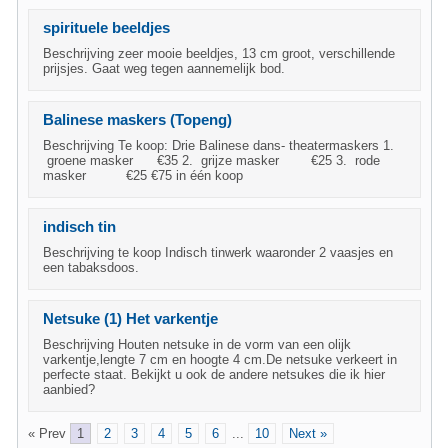
spirituele beeldjes
Beschrijving zeer mooie beeldjes, 13 cm groot, verschillende
prijsjes. Gaat weg tegen aannemelijk bod.
Balinese maskers (Topeng)
Beschrijving Te koop: Drie Balinese dans- theatermaskers 1.
groene masker €35 2. grijze masker €25 3. rode
masker €25 €75 in één koop
indisch tin
Beschrijving te koop Indisch tinwerk waaronder 2 vaasjes en
een tabaksdoos.
Netsuke (1) Het varkentje
Beschrijving Houten netsuke in de vorm van een olijk
varkentje,lengte 7 cm en hoogte 4 cm.De netsuke verkeert in
perfecte staat. Bekijkt u ook de andere netsukes die ik hier
aanbied?
« Prev
1
2
3
4
5
6
...
10
Next »