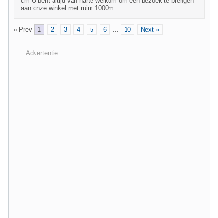
cm U bent altijd van harte welkom om een bezoek te brengen
aan onze winkel met ruim 1000m
« Prev
1
2
3
4
5
6
...
10
Next »
Advertentie