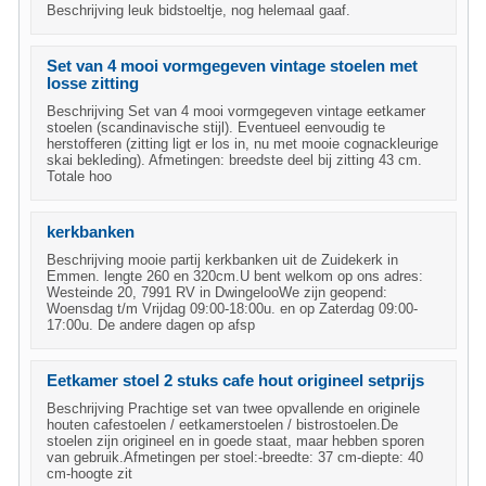
Beschrijving leuk bidstoeltje, nog helemaal gaaf.
Set van 4 mooi vormgegeven vintage stoelen met
losse zitting
Beschrijving Set van 4 mooi vormgegeven vintage eetkamer
stoelen (scandinavische stijl). Eventueel eenvoudig te
herstofferen (zitting ligt er los in, nu met mooie cognackleurige
skai bekleding). Afmetingen: breedste deel bij zitting 43 cm.
Totale hoo
kerkbanken
Beschrijving mooie partij kerkbanken uit de Zuidekerk in
Emmen. lengte 260 en 320cm.U bent welkom op ons adres:
Westeinde 20, 7991 RV in DwingelooWe zijn geopend:
Woensdag t/m Vrijdag 09:00-18:00u. en op Zaterdag 09:00-
17:00u. De andere dagen op afsp
Eetkamer stoel 2 stuks cafe hout origineel setprijs
Beschrijving Prachtige set van twee opvallende en originele
houten cafestoelen / eetkamerstoelen / bistrostoelen.De
stoelen zijn origineel en in goede staat, maar hebben sporen
van gebruik.Afmetingen per stoel:-breedte: 37 cm-diepte: 40
cm-hoogte zit