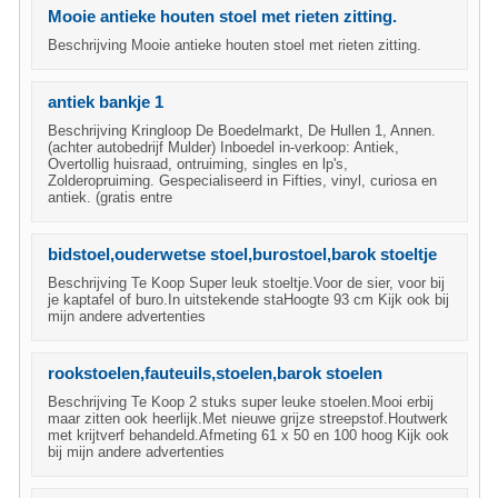
Mooie antieke houten stoel met rieten zitting.
Beschrijving Mooie antieke houten stoel met rieten zitting.
antiek bankje 1
Beschrijving Kringloop De Boedelmarkt, De Hullen 1, Annen.
(achter autobedrijf Mulder) Inboedel in-verkoop: Antiek,
Overtollig huisraad, ontruiming, singles en lp's,
Zolderopruiming. Gespecialiseerd in Fifties, vinyl, curiosa en
antiek. (gratis entre
bidstoel,ouderwetse stoel,burostoel,barok stoeltje
Beschrijving Te Koop Super leuk stoeltje.Voor de sier, voor bij
je kaptafel of buro.In uitstekende staHoogte 93 cm Kijk ook bij
mijn andere advertenties
rookstoelen,fauteuils,stoelen,barok stoelen
Beschrijving Te Koop 2 stuks super leuke stoelen.Mooi erbij
maar zitten ook heerlijk.Met nieuwe grijze streepstof.Houtwerk
met krijtverf behandeld.Afmeting 61 x 50 en 100 hoog Kijk ook
bij mijn andere advertenties