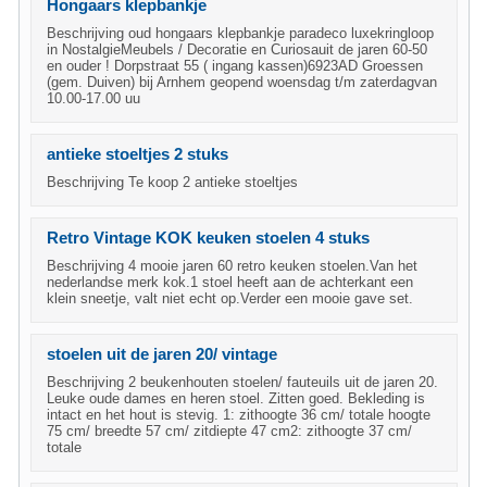
Hongaars klepbankje
Beschrijving oud hongaars klepbankje paradeco luxekringloop
in NostalgieMeubels / Decoratie en Curiosauit de jaren 60-50
en ouder ! Dorpstraat 55 ( ingang kassen)6923AD Groessen
(gem. Duiven) bij Arnhem geopend woensdag t/m zaterdagvan
10.00-17.00 uu
antieke stoeltjes 2 stuks
Beschrijving Te koop 2 antieke stoeltjes
Retro Vintage KOK keuken stoelen 4 stuks
Beschrijving 4 mooie jaren 60 retro keuken stoelen.Van het
nederlandse merk kok.1 stoel heeft aan de achterkant een
klein sneetje, valt niet echt op.Verder een mooie gave set.
stoelen uit de jaren 20/ vintage
Beschrijving 2 beukenhouten stoelen/ fauteuils uit de jaren 20.
Leuke oude dames en heren stoel. Zitten goed. Bekleding is
intact en het hout is stevig. 1: zithoogte 36 cm/ totale hoogte
75 cm/ breedte 57 cm/ zitdiepte 47 cm2: zithoogte 37 cm/
totale