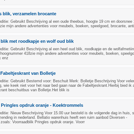
 blik, verzamelen brocante
itie: Gebruikt Beschrijving al een oude theebus, hoogte 19 cm en doorsnee 
e mijn andere advertenties voor meubels, boeken, speelgoed, brocante, ant
blik met roodkapje en wolf oud blik
tie: Gebruikt Beschrijving al een heel oud blik, roodkapje en de wolfafmetiin
hoognummer 418zie mijn andere advertenties voor meubels, boeken, speelg
k enz
Fabeltjeskrant van Bolletje
itie: Gebruikt Bestemd voor: Beschuit Merk: Bolletje Beschrijving Voor vele
g, wie keek niet voor het naar bed gaan naar de Fabeltjeskrant.Hierbij bied ik 
rant beschuitbus van Bolletje.Het blik is
 Pringles opdruk oranje - Koektrommels
tie: Nieuw Beschrijving Voor 15.00 uur besteld is de volgende dag in huis, 
zending in nederland. Bellatio warenhuis heeft een ruim aanbod Diversen -
oals: Voorraadblik Pringles opdruk oranje. Voorr