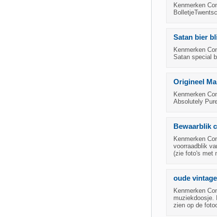
Kenmerken Condi
BolletjeTwents
Satan bier bl
Kenmerken Cond
Satan special be
Origineel Ma
Kenmerken Cond
Absolutely Pure
Bewaarblik c
Kenmerken Cond
voorraadblik va
(zie foto's me
oude vintage
Kenmerken Condi
muziekdoosje. D
zien op de foto