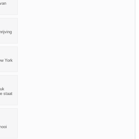
 van
rijving
ew York
euk
e staat
mooi