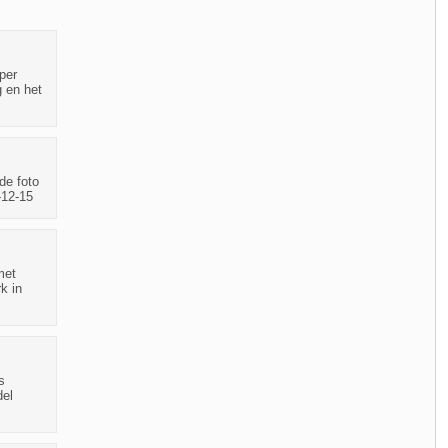
per
g en het
de foto
-12-15
met
k in
s
del