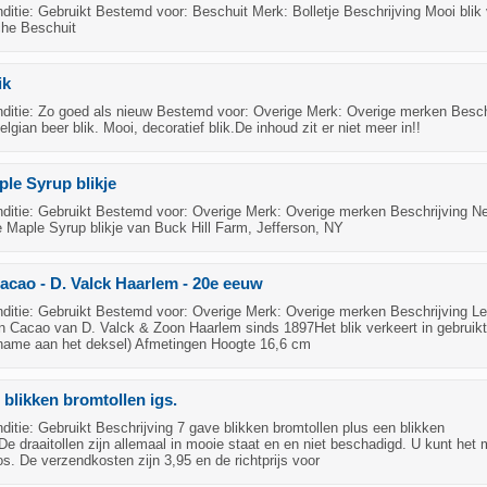
tie: Gebruikt Bestemd voor: Beschuit Merk: Bolletje Beschrijving Mooi blik
che Beschuit
ik
itie: Zo goed als nieuw Bestemd voor: Overige Merk: Overige merken Besch
lgian beer blik. Mooi, decoratief blik.De inhoud zit er niet meer in!!
ple Syrup blikje
itie: Gebruikt Bestemd voor: Overige Merk: Overige merken Beschrijving N
 Maple Syrup blikje van Buck Hill Farm, Jefferson, NY
acao - D. Valck Haarlem - 20e eeuw
itie: Gebruikt Bestemd voor: Overige Merk: Overige merken Beschrijving L
n Cacao van D. Valck & Zoon Haarlem sinds 1897Het blik verkeert in gebruikt
t name aan het deksel) Afmetingen Hoogte 16,6 cm
 blikken bromtollen igs.
tie: Gebruikt Beschrijving 7 gave blikken bromtollen plus een blikken
e draaitollen zijn allemaal in mooie staat en en niet beschadigd. U kunt het 
os. De verzendkosten zijn 3,95 en de richtprijs voor