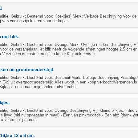
 1
itie: Gebruikt Bestemd voor: Koek(jes) Merk: Verkade Beschrijving Voor de
j verzending zijn kosten voor de koper.
oot blik.
itie: Gebruikt Bestemd voor: Overige Merk: Overige merken Beschrijving Pr
 voor de verzamelaar.Het blik heeft de volgende afmetingen hoogte 2,5 cm en
.Verzenden is kosten en risico koper.Kijk ook eens n
kken uit grootmoederstijd
itie: Gebruikt Bestemd voor: Beschuit Merk: Bolletje Beschrijving Prachtige
n (6x) uit overgrootmoederstijd.Alles wordt in een koop verkocht!Verzenden is
.Kijk ook eens naar mijn andere advertenties,
ikjes:
tie: Gebruikt Bestemd voor: Overige Beschrijving Vijf kleine blikjes: - drie 
e lloyd (nhl nu opgegaan in reaal).- Een van pinkroccade.- Een abz (thank you
N investment partners.
16,5 x 12 x 8 cm.