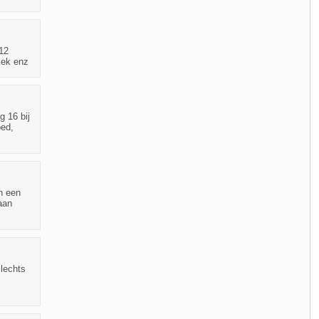
12
iek enz
g 16 bij
oed,
n een
aan
slechts