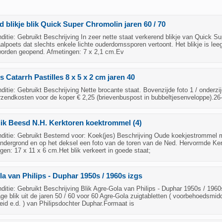
 blikje blik Quick Super Chromolin jaren 60 / 70
tie: Gebruikt Beschrijving In zeer nette staat verkerend blikje van Quick Su
lpoets dat slechts enkele lichte ouderdomssporen vertoont. Het blikje is lee
worden geopend. Afmetingen: 7 x 2,1 cm.Ev
's Catarrh Pastilles 8 x 5 x 2 cm jaren 40
tie: Gebruikt Beschrijving Nette brocante staat. Bovenzijde foto 1 / onderzij
rzendkosten voor de koper € 2,25 (brievenbuspost in bubbeltjesenveloppe).26
lik Beesd N.H. Kerktoren koektrommel (4)
itie: Gebruikt Bestemd voor: Koek(jes) Beschrijving Oude koekjestrommel 
ndergrond en op het deksel een foto van de toren van de Ned. Hervormde Ker
en: 17 x 11 x 6 cm.Het blik verkeert in goede staat;
la van Philips - Duphar 1950s / 1960s izgs
tie: Gebruikt Beschrijving Blik Agre-Gola van Philips - Duphar 1950s / 1960
age blik uit de jaren 50 / 60 voor 60 Agre-Gola zuigtabletten ( voorbehoedsmid
id e.d. ) van Philipsdochter Duphar.Formaat is