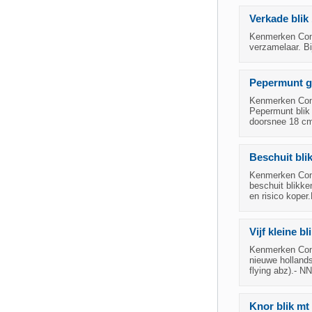
Verkade blik
Kenmerken Cond
verzamelaar. Bi
Pepermunt gr
Kenmerken Cond
Pepermunt blik
doorsnee 18 cm
Beschuit bli
Kenmerken Cond
beschuit blikke
en risico koper
Vijf kleine bl
Kenmerken Condi
nieuwe hollands
flying abz).- N
Knor blik mt 