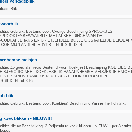
neel Verkadebllik
rkade Blik
ewaarblik
ditie: Gebruikt Bestemd voor: Overige Beschrijving SPROOKJES
SPROOKJESBEWAARBLIK MET AFBEELDINGENVAN DE
OODKAPJEHANS EN GRIETJEHOLLE BOLLE GIJSTAFELTJE DEKJEAFM
IE OOK MIJN ANDERE ADVERTENTIESBIEDEN
 arnhemse meisjes
itie: Zo goed als nieuw Bestemd voor: Koek(jes) Beschrijving KOEKJES B
ISJESORIGINEEL KOEKJESBLIK VANARNHEMSE MEISJESDE ENIGE
ISJESSINDS 1829AFM: 18 X 15 X 7ZIE OOK MIJN ANDERE
BIEDEN Tel. 0165
oh blik.
itie: Gebruikt Bestemd voor: Koek(jes) Beschrijving Winnie the Poh blik.
g koek blikken - NIEUW!!!
itie: Nieuw Beschrijving 3 Peijnenburg koek blikken - NIEUW!!! per 3 stuks
koper.