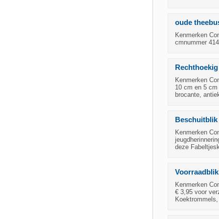
oude theebus
Kenmerken Cond
cmnummer 414zi
Rechthoekig 
Kenmerken Condi
10 cm en 5 cm 
brocante, antie
Beschuitblik 
Kenmerken Cond
jeugdherinnerin
deze Fabeltjesk
Voorraadblik
Kenmerken Condi
€ 3,95 voor ver
Koektrommels, z