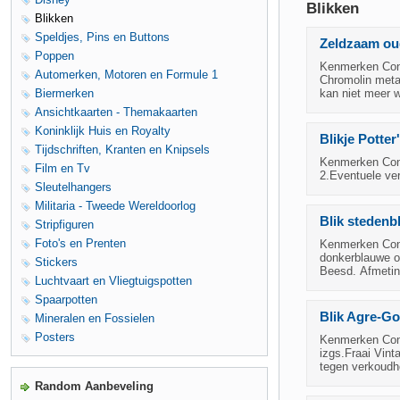
Blikken
Blikken
Speldjes, Pins en Buttons
Zeldzaam oud
Poppen
Kenmerken Condi
Automerken, Motoren en Formule 1
Chromolin metaa
Biermerken
kan niet meer 
Ansichtkaarten - Themakaarten
Koninklijk Huis en Royalty
Blikje Potter
Tijdschriften, Kranten en Knipsels
Kenmerken Condi
Film en Tv
2.Eventuele ve
Sleutelhangers
Militaria - Tweede Wereldoorlog
Blik stedenb
Stripfiguren
Foto's en Prenten
Kenmerken Cond
donkerblauwe o
Stickers
Beesd. Afmeting
Luchtvaart en Vliegtuigspotten
Spaarpotten
Blik Agre-Go
Mineralen en Fossielen
Posters
Kenmerken Condi
izgs.Fraai Vint
tegen verkoudhe
Random Aanbeveling