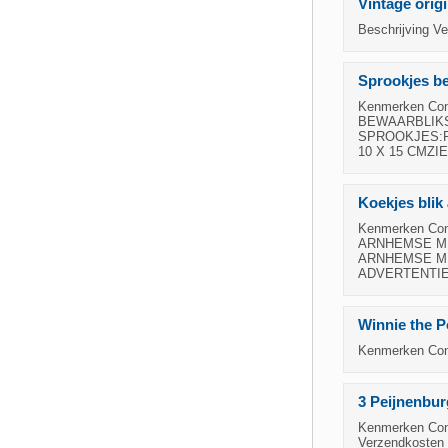
Vintage origi
Beschrijving Ve
Sprookjes b
Kenmerken Con
BEWAARBLIK
SPROOKJES:R
10 X 15 CMZ
Koekjes blik
Kenmerken Cond
ARNHEMSE ME
ARNHEMSE ME
ADVERTENTIES
Winnie the P
Kenmerken Cond
3 Peijnenbur
Kenmerken Cond
Verzendkosten 