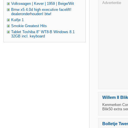
Advertentie
Volkswagen | Kever | 1959 | Beige/Wit
Bmw x5 4.0d high executive facelift!
dealeronderhouden! btw!
Kuifje 1
Smokie Greatest Hits
Tablet Toshiba 8" WT8-B Windows 8.1
32GB incl. keyboard
Willem II Blik
Kenmerken Cond
Blik50 extra se
Bolletje Twe