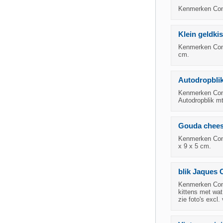
Kenmerken Cond
Klein geldkis
Kenmerken Condi
cm.
Autodropblik
Kenmerken Cond
Autodropblik mt
Gouda cheese
Kenmerken Cond
x 9 x 5 cm.
blik Jaques 
Kenmerken Condi
kittens met wat
zie foto's excl