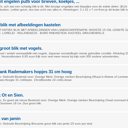
t engelen putti voor brieven, koekjes, ...
ch, ach wat een schattig blik is dit. Met keurige engeltjes met blaadjes voor de edele delen :)Echt 
euken. Lekker groot, dus kan echt van alles in. Afmetingen: 2 x 31 x 7 cm Kom je dit leuke blik h
 blik met afbeeldingen kastelen
OOT ANTIEK BLIK MET AFBEELDINGEN VAN LANDSCHAPPENAFM. HOOGTE 15 CM, LENGTE 32
B. LORELEI - ROLANDSECK - BURO RHEINSTEIN -KASTEEL DRACHENPELS
groot blik met vogels.
oud / antiek voorraadblik met vogels. Japanse voorstellingIn mooie gebruikte conditie. Afmeting 2
. Verzendkosten 6,95 euro.Kijk voor veel meer moois bij mijn ruim 300 andere advertenties.
Frank Rademakers hopjes 31 cm hoog
: Gebruikt Bestemd voor: Overige Merk: Overige merken Beschrijving Afhaal in Almere of Lemme
laats.Hoogte 31 cmDiepte. 15cmBreedte 24 cmGr,Jesse
 Ot en Sien.
: Zo goed als nieuw Bestemd voor: Overige Merk: Overige merken Beschrijving Ovaal voorraad b
Doorsnee 18 cm .Dus groot blik.
k van jamin
 Gebruikt Beschrijving Brocante groot blik van jamin 25 euro per stuk