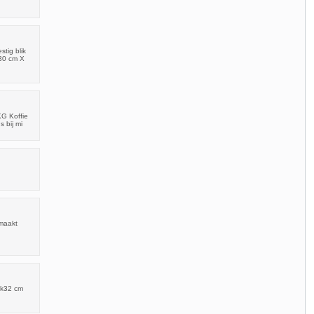
tig blik
.30 cm X
KG Koffie
s bij mi
 maakt
ik32 cm