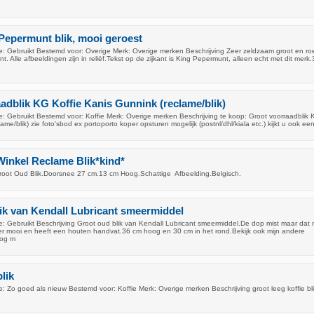
Pepermunt blik, mooi geroest
: Gebruikt Bestemd voor: Overige Merk: Overige merken Beschrijving Zeer zeldzaam groot en roes
 Alle afbeeldingen zijn in reliëf.Tekst op de zijkant is King Pepermunt, alleen echt met dit merk
adblik KG Koffie Kanis Gunnink (reclame/blik)
: Gebruikt Bestemd voor: Koffie Merk: Overige merken Beschrijving te koop: Groot voorraadblik 
me/blik) zie foto'sbod ex portoporto koper opsturen mogelijk (postnl/dhl/kiala etc.) kijkt u ook een
inkel Reclame Blik*kind*
groot Oud Blik.Doorsnee 27 cm.13 cm Hoog.Schattige Afbeelding.Belgisch.
ik van Kendall Lubricant smeermiddel
: Gebruikt Beschrijving Groot oud blik van Kendall Lubricant smeermiddel.De dop mist maar dat
er mooi en heeft een houten handvat.36 cm hoog en 30 cm in het rond.Bekijk ook mijn andere
nog m
blik
: Zo goed als nieuw Bestemd voor: Koffie Merk: Overige merken Beschrijving groot leeg koffie bl