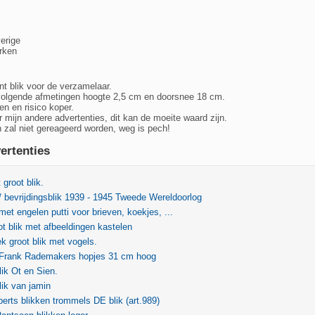
erige
rken
t blik voor de verzamelaar.
 volgende afmetingen hoogte 2,5 cm en doorsnee 18 cm.
n en risico koper.
 mijn andere advertenties, dit kan de moeite waard zijn.
 zal niet gereageerd worden, weg is pech!
ertenties
groot blik.
 / bevrijdingsblik 1939 - 1945 Tweede Wereldoorlog
met engelen putti voor brieven, koekjes, ...
ot blik met afbeeldingen kastelen
ek groot blik met vogels.
k Frank Rademakers hopjes 31 cm hoog
lik Ot en Sien.
lik van jamin
rts blikken trommels DE blik (art.989)