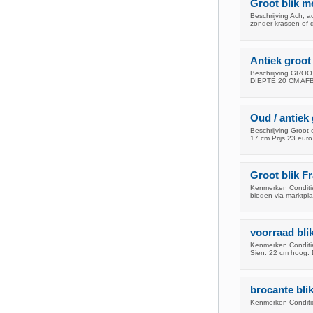
Groot blik me
Beschrijving Ach, a
zonder krassen of d
Antiek groot
Beschrijving GR
DIEPTE 20 CM AF
Oud / antiek 
Beschrijving Groot 
17 cm Prijs 23 euro
Groot blik 
Kenmerken Conditie
bieden via marktp
voorraad blik
Kenmerken Conditie
Sien. 22 cm hoog. 
brocante bli
Kenmerken Conditie: