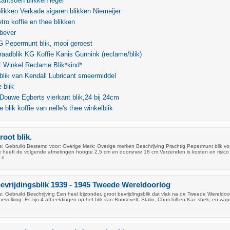
Rantsoen blikken leger
likken Verkade sigaren blikken Niemeijer
tro koffie en thee blikken
 bever
G Pepermunt blik, mooi geroest
raadblik KG Koffie Kanis Gunnink (reclame/blik)
 Winkel Reclame Blik*kind*
blik van Kendall Lubricant smeermiddel
e blik
Douwe Egberts vierkant blik,24 bij 24cm
e blik koffie van nelle's thee winkelblik
oot blik.
: Gebruikt Bestemd voor: Overige Merk: Overige merken Beschrijving Prachtig Pepermunt blik vo
ik heeft de volgende afmetingen hoogte 2,5 cm en doorsnee 18 cm.Verzenden is kosten en risico
 n
 bevrijdingsblik 1939 - 1945 Tweede Wereldoorlog
 Gebruikt Beschrijving Een heel bijzonder, groot bevrijdingsblik dat vlak na de Tweede Wereldoo
evolking. Er zijn 4 afbeeldingen op het blik van Roosevelt, Stalin, Churchill en Kai- shek, en wa