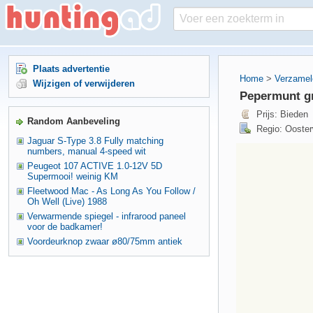
Plaats advertentie
Home
>
Verzamel
Wijzigen of verwijderen
Pepermunt gr
Prijs: Bieden
Random Aanbeveling
Regio: Ooster
Jaguar S-Type 3.8 Fully matching
numbers, manual 4-speed wit
Peugeot 107 ACTIVE 1.0-12V 5D
Supermooi! weinig KM
Fleetwood Mac - As Long As You Follow /
Oh Well (Live) 1988
Verwarmende spiegel - infrarood paneel
voor de badkamer!
Voordeurknop zwaar ø80/75mm antiek