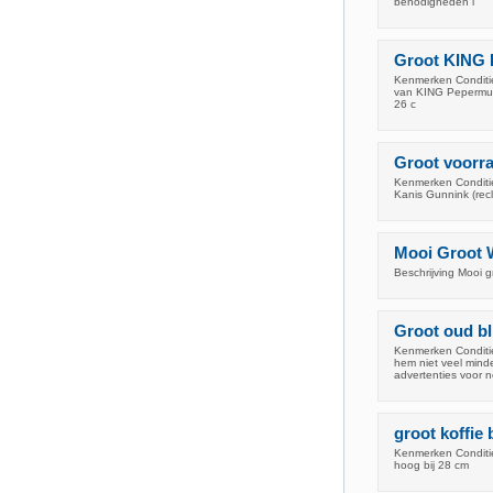
benodigheden i
Groot KING 
Kenmerken Conditie
van KING Pepermunt.
26 c
Groot voorra
Kenmerken Conditie
Kanis Gunnink (recla
Mooi Groot W
Beschrijving Mooi 
Groot oud bl
Kenmerken Conditie
hem niet veel mind
advertenties voor 
groot koffie 
Kenmerken Conditie
hoog bij 28 cm