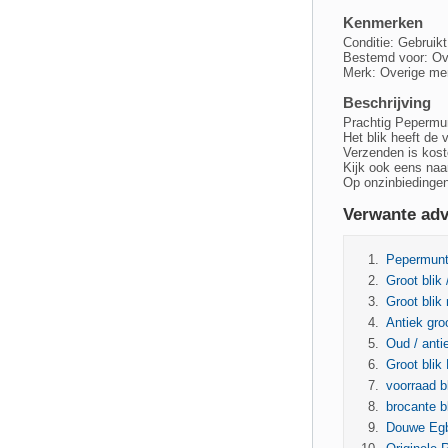
Kenmerken
Conditie: Gebruikt
Bestemd voor: Ov
Merk: Overige me
Beschrijving
Prachtig Pepermun
Het blik heeft de
Verzenden is koste
Kijk ook eens naar
Op onzinbiedingen
Verwante adv
Pepermunt 
Groot blik
Groot blik 
Antiek gro
Oud / anti
Groot bli
voorraad b
brocante b
Douwe Egbe