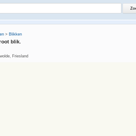
en
>
Blikken
oot blik.
wolde, Friesland