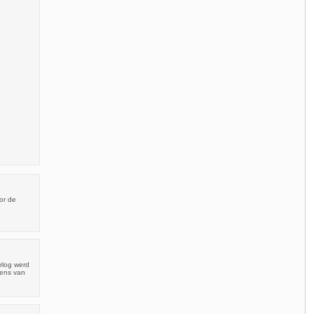
or de
rlog werd
pens van