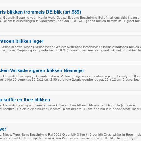
s blikken trommels DE blik (art.989)
 Gebruikt Bestemd voor: Koffie Merk: Douwe Egberts Beschrijving Bel of mail ons altijd indien u
en. Dit om teleurstellingen te voorkomen. Set van 3 Douwe Egberts blikken trommels: - 1 groot blik
ntsoen blikken leger
verige soorten Type : Overige typen Gebied: Nederland Beschrijving Originele rantsoen blikken 
 de zolder. Oorpsrong van productie uit 1970 (ondervonden aan een groot blik met 50 pakken bis
kken Verkade sigaren blikken Niemeijer
 Gebruikt Beschrijving Brocante blikken; Verkade blikje voor chocolade repen,rol zuurtjes, 10 eu
aren blikje 20 senoritas,12,5x11 cm, 2,50 euro,foto 2,Agio gouden oogst, 25 x 12 cm, 5 euro, foto 
o koffie en thee blikken
 Gebruikt Beschrijving Jaren 70 retro koffie en thee blikken. Afmetingen;Groot blik (in goede
mBreedte: 21,5 cm Kleine blikken:Hoogte: 16 cmBreedte: 11 cmThee blik is in goede staat, maar h
ver
 Nieuw Type: Beits Beschrijving Ral 9001 Groot blik 3 liter €45 per blik Onze winkel in Hoorn,h
ie,en vooral bruikbare spullen voor u. van 2de hands naar nieuw. voor elke klus hebben wij de