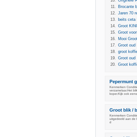
Originele 
Brocante b
Jaren 70 re
beits ceta
Groot KIN
Groot voor
Mooi Groot
Groot oud 
groot koffi
Groot oud 
Groot koffi
Pepermunt gr
Kenmerken Conditie
verzamelaar.Het bl
koper.Kijk ook eens
Groot blik /
Kenmerken Conditie:
uitgedeeld aan de b
d