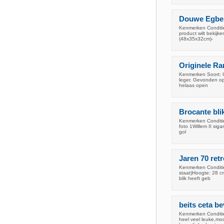
Douwe Egbert
Kenmerken Conditie:
product wilt bekijk
(48x35x32cm)-
Originele Ra
Kenmerken Soort: O
leger. Gevonden op
helaas open
Brocante bli
Kenmerken Conditie:
foto 1Willem II sig
gol
Jaren 70 retr
Kenmerken Conditie:
staat)Hoogte: 28 c
blik heeft geb
beits ceta be
Kenmerken Conditie:
heel veel leuke,moo