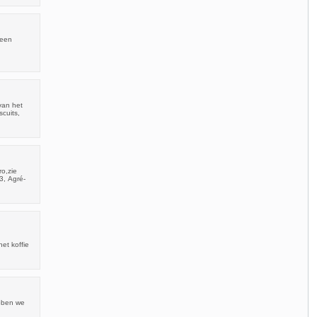
 een
van het
cuits,
ro,zie
3, Agré-
et koffie
ebben we