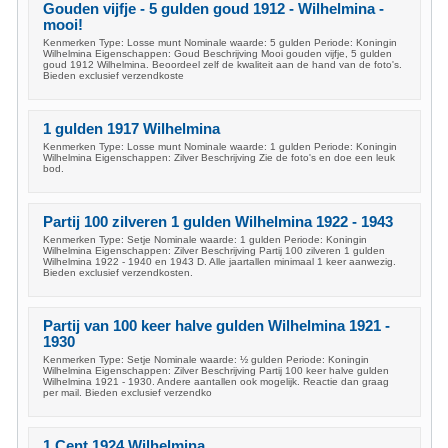
Gouden vijfje - 5 gulden goud 1912 - Wilhelmina -
mooi!
Kenmerken Type: Losse munt Nominale waarde: 5 gulden Periode: Koningin
Wilhelmina Eigenschappen: Goud Beschrijving Mooi gouden vijfje, 5 gulden
goud 1912 Wilhelmina. Beoordeel zelf de kwaliteit aan de hand van de foto's.
Bieden exclusief verzendkoste
1 gulden 1917 Wilhelmina
Kenmerken Type: Losse munt Nominale waarde: 1 gulden Periode: Koningin
Wilhelmina Eigenschappen: Zilver Beschrijving Zie de foto's en doe een leuk
bod.
Partij 100 zilveren 1 gulden Wilhelmina 1922 - 1943
Kenmerken Type: Setje Nominale waarde: 1 gulden Periode: Koningin
Wilhelmina Eigenschappen: Zilver Beschrijving Partij 100 zilveren 1 gulden
Wilhelmina 1922 - 1940 en 1943 D. Alle jaartallen minimaal 1 keer aanwezig.
Bieden exclusief verzendkosten.
Partij van 100 keer halve gulden Wilhelmina 1921 -
1930
Kenmerken Type: Setje Nominale waarde: ½ gulden Periode: Koningin
Wilhelmina Eigenschappen: Zilver Beschrijving Partij 100 keer halve gulden
Wilhelmina 1921 - 1930. Andere aantallen ook mogelijk. Reactie dan graag
per mail. Bieden exclusief verzendko
1 Cent 1924 Wilhelmina