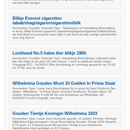
met krul.Alle muntjes
Blikje Everest cigaretten
tabak/shag/sigaren/sigaretten/blik
Kenmerken Conditie: Gebruikt Type : Tabaksdoos of Verpakking Beschrijving
te koop: Blikje Everest cigaretten (tabak/shag/sigaren/sigaretten/blik/reclame)
zie foto'sbod ex portoporto koper kijkt u ook eens bij mijn overige advertenties
voor nog veel m
Lockheed No.5 halve liter blikje 1960.
Kenmerken Conditie: Gebruikt Type: Verpakking Beschrijving Lockheed halve
liter olie blikje uit de jaren 60 met inhoud, 1 kant is verkleurd verder netjes.
Vraagprijs €22,-. Nr.2606.5 Elke donderdag en zaterdag geopend van 10:00
tot 17:00, aan de Zomp
Wilhelmina Gouden Munt 10 Gulden In Prima Staat
Kenmerken Type: Losse munt Beschrijving Nu te koop bij Used Products Den
Helder: Wilhelmina - In Prima Staat- Inclusief Certificaat- Gouden Munt- 10
Gulden Verkoopprijs: € 249.99 Nu ook bereikbaar op WhatsApp: 06-
20415615 Inruil is mogelijk, kom lang
Gouden Tientje Koningin Wilhelmina 1933
Kenmerken Type: Losse munt Nominale waarde: 10 gulden Periode: Koningin
Wilhelmina Eigenschappen: Goud Beschrijving Gouden Tientje 1933 Gewicht:
6.72 gram, 21.6 karaat goud Het gouden Tientje is een historische
Nederlandse munt geslagen in 21,6 karaa