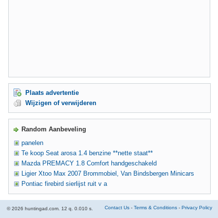
Plaats advertentie
Wijzigen of verwijderen
Random Aanbeveling
panelen
Te koop Seat arosa 1.4 benzine **nette staat**
Mazda PREMACY 1.8 Comfort handgeschakeld
Ligier Xtoo Max 2007 Brommobiel, Van Bindsbergen Minicars
Pontiac firebird sierlijst ruit v a
Contact Us
-
Terms & Conditions
-
Privacy Policy
© 2026 huntingad.com. 12 q. 0.010 s.