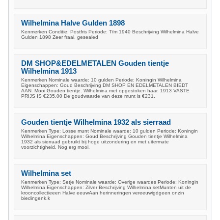
Wilhelmina Halve Gulden 1898
Kenmerken Conditie: Postfris Periode: T/m 1940 Beschrijving Wilhelmina Halve
Gulden 1898 Zeer fraai, gesealed
DM SHOP&EDELMETALEN Gouden tientje
Wilhelmina 1913
Kenmerken Nominale waarde: 10 gulden Periode: Koningin Wilhelmina
Eigenschappen: Goud Beschrijving DM SHOP EN EDELMETALEN BIEDT
AAN. Mooi Gouden tientje. Wilhelmina met opgestoken haar. 1913 VASTE
PRIJS IS €235,00 De goudwaarde van deze munt is €231,
Gouden tientje Wilhelmina 1932 als sierraad
Kenmerken Type: Losse munt Nominale waarde: 10 gulden Periode: Koningin
Wilhelmina Eigenschappen: Goud Beschrijving Gouden tientje Wilhelmina
1932 als sierraad gebruikt bij hoge uitzondering en met uitermate
voorzichtigheid. Nog erg mooi.
Wilhelmina set
Kenmerken Type: Setje Nominale waarde: Overige waardes Periode: Koningin
Wilhelmina Eigenschappen: Zilver Beschrijving Wilhelmina setMunten uit de
krooncollectieeen Halve eeuwAan herinneringen vereeuwigdgeen onzin
biedingenk.k