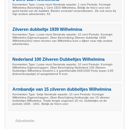
Kenmerken Type: Losse munt Nominale waarde: 1 cent Periode: Koningin
Wilhelmina Beschrijving 1 Cent 1924 Wilhelmina, Bekijk de foto's voor een
goed beeld van de kwaliteit. Bieden exclusief verzendkosten. Zie ook eens bij
mijn andere advertenties. Kli
Zilveren dubbeltje 1939 Wilhelmina
Kenmerken Type: Losse munt Nominale waarde: 10 cent Periode: Koningin
Wilhelmina Eigenschappen: Zilver Beschrijving Zilveren dubbeltje 1939
WilhelminaVoor meer munten van Wilhelmina kunt u kijken naar mijn andere
advertenties.
Nederland 100 Zilveren Dubbeltjes Wilhelmina
Kenmerken Type: Losse munt Nominale waarde: 10 cent Periode: Koningin
Wilhelmina Eigenschappen: Zilver Beschrijving Nederland 100 Zilveren
Dubbeltjes Wilhelmina Gewicht:1,4 gramGehalte:640/1000 Porto koper 3,95
(brievenbuspakje) of aangetekend 9 euro
Armbandje van 15 zilveren dubbeltjes Wilhelmina
Kenmerken Type: Setje Nominale waarde: 10 cent Periode: Koningin
Wilhelmina Eigenschappen: Zilver Beschrijving Armbandje van 15 zilveren
dubbeltjes Wilhelmina. Totale lengte ongeveer 20 cm. Dubbeltjes uit de
periode 1936 - 1941. Bekijk de foto's voor
Advertentie