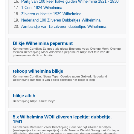
Partij van 100 keer halve gulden Wilhelmina 1921 - 1930
1 Cent 1924 Wilhelmina
Zilveren dubbeltje 1939 Wilhelmina
Nederland 100 Zilveren Dubbeltjes Wilhelmina
Armbandje van 15 zilveren dubbeltjes Wilhelmina
Blikje Wilhelmina pepermunt
Kenmerken Conditie: Zo goed als nieuw Bestemd voor: Overige Merk: Overige
merken Beschrijving Mooi Wilhelmina pepermunt blikje met foto van de
prinsesjes en de Kon. familie.
tekoop wilhelmina blikje
Kenmerken Conditie: Nieuw Type: Overige typen Gebied: Nederland
Beschrijving met foto-s van paleis soestdijk het blikje is leeg
blikje alb h
Beschrijving blikje albert heyn
5 x Wilhelmina WOII zilveren lepeltje: dubbeltje,
1941
Kenmerken Materiaal: Zilver Beschrijving Serie van vijf zilveren lepeltjes
(zoutlepeltjes / advocaatlepeltjes) uit de Tweede Wereld Oorlog met Koningin
Wilhelmina zilveren 10 cent muntjes en getorste zilveren steeltjes afgewerkt