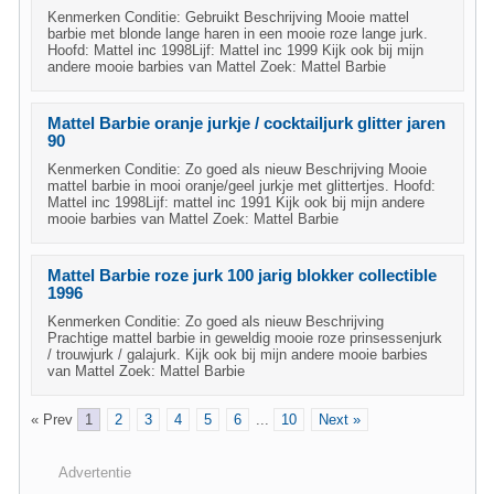
Kenmerken Conditie: Gebruikt Beschrijving Mooie mattel
barbie met blonde lange haren in een mooie roze lange jurk.
Hoofd: Mattel inc 1998Lijf: Mattel inc 1999 Kijk ook bij mijn
andere mooie barbies van Mattel Zoek: Mattel Barbie
Mattel Barbie oranje jurkje / cocktailjurk glitter jaren
90
Kenmerken Conditie: Zo goed als nieuw Beschrijving Mooie
mattel barbie in mooi oranje/geel jurkje met glittertjes. Hoofd:
Mattel inc 1998Lijf: mattel inc 1991 Kijk ook bij mijn andere
mooie barbies van Mattel Zoek: Mattel Barbie
Mattel Barbie roze jurk 100 jarig blokker collectible
1996
Kenmerken Conditie: Zo goed als nieuw Beschrijving
Prachtige mattel barbie in geweldig mooie roze prinsessenjurk
/ trouwjurk / galajurk. Kijk ook bij mijn andere mooie barbies
van Mattel Zoek: Mattel Barbie
« Prev
1
2
3
4
5
6
...
10
Next »
Advertentie