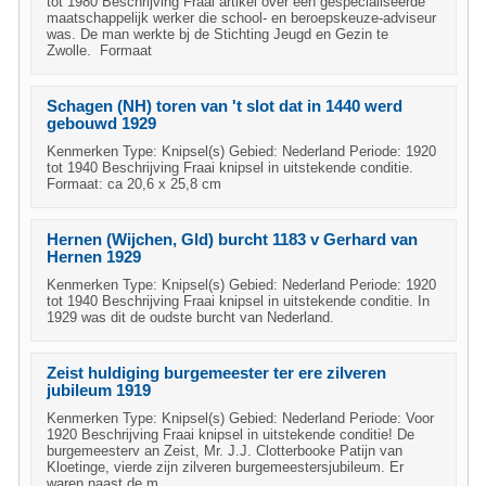
tot 1980 Beschrijving Fraai artikel over een gespecialiseerde
maatschappelijk werker die school- en beroepskeuze-adviseur
was. De man werkte bj de Stichting Jeugd en Gezin te
Zwolle. Formaat
Schagen (NH) toren van 't slot dat in 1440 werd
gebouwd 1929
Kenmerken Type: Knipsel(s) Gebied: Nederland Periode: 1920
tot 1940 Beschrijving Fraai knipsel in uitstekende conditie.
Formaat: ca 20,6 x 25,8 cm
Hernen (Wijchen, Gld) burcht 1183 v Gerhard van
Hernen 1929
Kenmerken Type: Knipsel(s) Gebied: Nederland Periode: 1920
tot 1940 Beschrijving Fraai knipsel in uitstekende conditie. In
1929 was dit de oudste burcht van Nederland.
Zeist huldiging burgemeester ter ere zilveren
jubileum 1919
Kenmerken Type: Knipsel(s) Gebied: Nederland Periode: Voor
1920 Beschrijving Fraai knipsel in uitstekende conditie! De
burgemeesterv an Zeist, Mr. J.J. Clotterbooke Patijn van
Kloetinge, vierde zijn zilveren burgemeestersjubileum. Er
waren naast de m