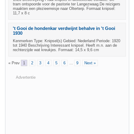
tram ontspoorde voor de pastorie ter Langezwaag.De reizigers
maakten een plezieerreisje naar Olterterp. Formaat knipsel:
11,7 x 8 c
't Gooi de hondenkar verdwijnt behalve in 't Gooi
1930
Kenmerken Type: Knipsel(s) Gebied: Nederland Periode: 1920
tot 1940 Beschrijving Interessant knipsel. Heeft m.n. aan de
rechterzijde wat kreukjes. Formaat: 14,5 x 9,6 cm
« Prev
1
2
3
4
5
6
...
9
Next »
Advertentie