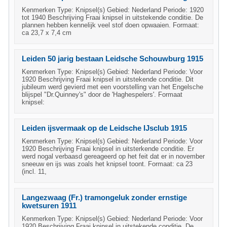
Kenmerken Type: Knipsel(s) Gebied: Nederland Periode: 1920
tot 1940 Beschrijving Fraai knipsel in uitstekende conditie. De
plannen hebben kennelijk veel stof doen opwaaien. Formaat:
ca 23,7 x 7,4 cm
Leiden 50 jarig bestaan Leidsche Schouwburg 1915
Kenmerken Type: Knipsel(s) Gebied: Nederland Periode: Voor
1920 Beschrijving Fraai knipsel in uitstekende conditie. Dit
jubileum werd gevierd met een voorstelling van het Engelsche
blijspel "Dr.Quinney's" door de 'Haghespelers'. Formaat
knipsel:
Leiden ijsvermaak op de Leidsche IJsclub 1915
Kenmerken Type: Knipsel(s) Gebied: Nederland Periode: Voor
1920 Beschrijving Fraai knipsel in uitsterkende conditie. Er
werd nogal verbaasd gereageerd op het feit dat er in november
sneeuw en ijs was zoals het knipsel toont. Formaat: ca 23
(incl. 11,
Langezwaag (Fr.) tramongeluk zonder ernstige
kwetsuren 1911
Kenmerken Type: Knipsel(s) Gebied: Nederland Periode: Voor
1920 Beschrijving Fraai knipsel in uitstekende conditie. De