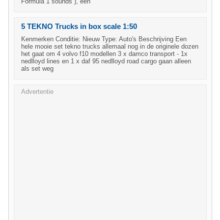
Formula 1 sounds ), een
5 TEKNO Trucks in box scale 1:50
Kenmerken Conditie: Nieuw Type: Auto's Beschrijving Een
hele mooie set tekno trucks allemaal nog in de originele dozen
het gaat om 4 volvo f10 modellen 3 x damco transport - 1x
nedlloyd lines en 1 x daf 95 nedlloyd road cargo gaan alleen
als set weg
Advertentie