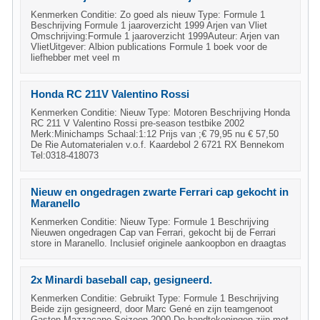
Kenmerken Conditie: Zo goed als nieuw Type: Formule 1
Beschrijving Formule 1 jaaroverzicht 1999 Arjen van Vliet
Omschrijving:Formule 1 jaaroverzicht 1999Auteur: Arjen van
VlietUitgever: Albion publications Formule 1 boek voor de
liefhebber met veel m
Honda RC 211V Valentino Rossi
Kenmerken Conditie: Nieuw Type: Motoren Beschrijving Honda
RC 211 V Valentino Rossi pre-season testbike 2002
Merk:Minichamps Schaal:1:12 Prijs van ;€ 79,95 nu € 57,50
De Rie Automaterialen v.o.f. Kaardebol 2 6721 RX Bennekom
Tel:0318-418073
Nieuw en ongedragen zwarte Ferrari cap gekocht in
Maranello
Kenmerken Conditie: Nieuw Type: Formule 1 Beschrijving
Nieuwen ongedragen Cap van Ferrari, gekocht bij de Ferrari
store in Maranello. Inclusief originele aankoopbon en draagtas
2x Minardi baseball cap, gesigneerd.
Kenmerken Conditie: Gebruikt Type: Formule 1 Beschrijving
Beide zijn gesigneerd, door Marc Gené en zijn teamgenoot
Gaston Mazzacane.Seizoen 2000.De handtekeningen zijn met