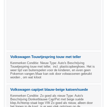
Volkswagen Touwtjespring touw met teller
Kenmerken Conditie: Nieuw Type: Auto's Beschrijving
Touwtjespring touw met teller, incl. plasticopberghoes. Het is
weer tijd van buitenspelen voor de kinderen, en even geen
Pokemon vangen.Maar kan ook door volwassenen gebruikt
worden , om wat kiloot
Volkswagen cap/pet blauw-beige katoen/suede
Kenmerken Conditie: Zo goed als nieuw Type: Auto's
Beschrijving Donkerblauwe Cap/Pet met beige suéde
klep.Achterop staat logo VW Zo goed als nieuw, alleen door
het liggen in de kast, is er een vlek ontstaan op de