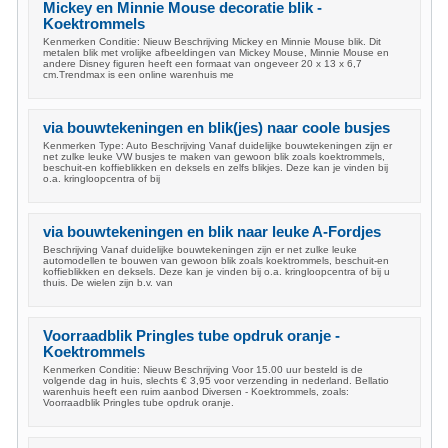
Mickey en Minnie Mouse decoratie blik -
Koektrommels
Kenmerken Conditie: Nieuw Beschrijving Mickey en Minnie Mouse blik. Dit
metalen blik met vrolijke afbeeldingen van Mickey Mouse, Minnie Mouse en
andere Disney figuren heeft een formaat van ongeveer 20 x 13 x 6,7
cm.Trendmax is een online warenhuis me
via bouwtekeningen en blik(jes) naar coole busjes
Kenmerken Type: Auto Beschrijving Vanaf duidelijke bouwtekeningen zijn er
net zulke leuke VW busjes te maken van gewoon blik zoals koektrommels,
beschuit-en koffieblikken en deksels en zelfs blikjes. Deze kan je vinden bij
o.a. kringloopcentra of bij
via bouwtekeningen en blik naar leuke A-Fordjes
Beschrijving Vanaf duidelijke bouwtekeningen zijn er net zulke leuke
automodellen te bouwen van gewoon blik zoals koektrommels, beschuit-en
koffieblikken en deksels. Deze kan je vinden bij o.a. kringloopcentra of bij u
thuis. De wielen zijn b.v. van
Voorraadblik Pringles tube opdruk oranje -
Koektrommels
Kenmerken Conditie: Nieuw Beschrijving Voor 15.00 uur besteld is de
volgende dag in huis, slechts € 3,95 voor verzending in nederland. Bellatio
warenhuis heeft een ruim aanbod Diversen - Koektrommels, zoals:
Voorraadblik Pringles tube opdruk oranje.