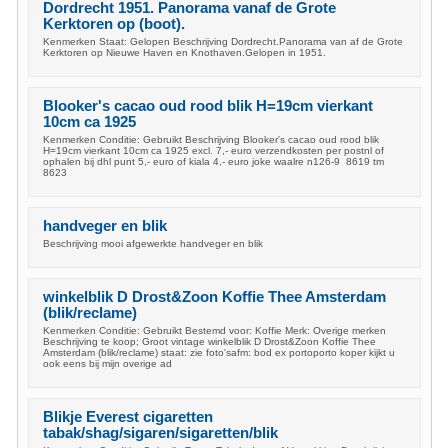
Dordrecht 1951. Panorama vanaf de Grote
Kerktoren op (boot).
Kenmerken Staat: Gelopen Beschrijving Dordrecht.Panorama van af de Grote
Kerktoren op Nieuwe Haven en Knothaven.Gelopen in 1951.
Blooker's cacao oud rood blik H=19cm vierkant
10cm ca 1925
Kenmerken Conditie: Gebruikt Beschrijving Blooker's cacao oud rood blik
H=19cm vierkant 10cm ca 1925 excl. 7,- euro verzendkosten per postnl of
ophalen bij dhl punt 5,- euro of kiala 4,- euro joke waalre n126-9 8619 tm
8623
handveger en blik
Beschrijving mooi afgewerkte handveger en blik
winkelblik D Drost&Zoon Koffie Thee Amsterdam
(blik/reclame)
Kenmerken Conditie: Gebruikt Bestemd voor: Koffie Merk: Overige merken
Beschrijving te koop; Groot vintage winkelblik D Drost&Zoon Koffie Thee
Amsterdam (blik/reclame) staat: zie foto'safm: bod ex portoporto koper kijkt u
ook eens bij mijn overige ad
Blikje Everest cigaretten
tabak/shag/sigaren/sigaretten/blik