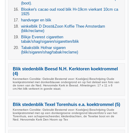
(boot).
Blooker's cacao oud rood blik H=19cm vierkant 10cm ca
1925
handveger en blik
winkelblik D Drost&Zoon Koffie Thee Amsterdam
(blik/reclame)
Blikje Everest cigaretten
tabak/shag/sigaren/sigaretten/blik
Tabaksblik Hofnar sigaren
(blik/sigaren/shag/tabak/reclame)
Blik stedenblik Beesd N.H. Kerktoren koektrommel
(4)
Kenmerken Conditie: Gebruikt Bestemd voor: Koek(jes) Beschrijving Oude
koekjestrommel met donkerblauwe ondergrond en op het deksel een foto van
de toren van de Ned. Hervormde Kerk in Beesd. Afmetingen: 17 x 11 x 6
cm.Het blik verkeert in goede staat;
Blik stedenblik Texel Torenhuis e.a. koektrommel (5)
Kenmerken Conditie: Gebruikt Bestemd voor: Koek(jes) Beschrijving Oude
koekjestrommel met op een donkergroene ondergrond kleurenfoto's van het
Torenhuis, een schapenscheerder, klederdrachten, de Texelse boot en de
Ned. Hervormde Kerk Den Hoorn op Tex