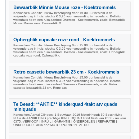
Bewaarblik Minnie Mouse roze - Koektrommels
Kenmerken Conditie: Nieuw Beschrijving Voor 15.00 uur besteld is de
volgende dag in huis, slechts € 3,95 voor verzending in nederland. Bellatio
warenhuis heeft een ruim aanbod Diversen - Koektrommels, zoals: Bewaarblik
Minnie Mouse roze. Bewaarblik M
Opbergblik cupcake roze rond - Koektrommels
Kenmerken Conditie: Nieuw Beschrijving Voor 15.00 uur besteld is de
volgende dag in huis, slechts € 3,95 voor verzending in nederland. Bellatio
warenhuis heeft een ruim aanbod Diversen - Koektrommels, zoals: Opbergblik
cupcake roze rond. Opbergblik c
Retro cassette bewaarblik 23 cm - Koektrommels
Kenmerken Conditie: Nieuw Beschrijving Voor 15.00 uur besteld is de
volgende dag in huis, slechts € 3,95 voor verzending in nederland. Bellatio
warenhuis heeft een ruim aanbod Diversen - Koektrommels, zoals: Retro
cassette bewaarblik 23 cm. Retro cas
Te Beesd: **AKTIE** kinderquad 4takt atv quads
miniquads
Kenmerken Aantal Cilinders: 1 Bouwjaar: 2016 Motorinhoud: 50 Beschrijving
NU in de AANBIEDING prachtige KINDERQUAD 4takt flash van €550,- nu voor
€375,-VERKOOP | INRUIL | GARANTIE | ONDERDELEN | REPARATIE |
ONDERHOUD-- all in one!MOTORPORMO.NL AL RUI