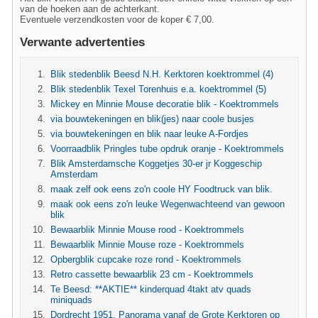
van de hoeken aan de achterkant.
Eventuele verzendkosten voor de koper € 7,00.
Verwante advertenties
Blik stedenblik Beesd N.H. Kerktoren koektrommel (4)
Blik stedenblik Texel Torenhuis e.a. koektrommel (5)
Mickey en Minnie Mouse decoratie blik - Koektrommels
via bouwtekeningen en blik(jes) naar coole busjes
via bouwtekeningen en blik naar leuke A-Fordjes
Voorraadblik Pringles tube opdruk oranje - Koektrommels
Blik Amsterdamsche Koggetjes 30-er jr Koggeschip
Amsterdam
maak zelf ook eens zo'n coole HY Foodtruck van blik.
maak ook eens zo'n leuke Wegenwachteend van gewoon
blik
Bewaarblik Minnie Mouse rood - Koektrommels
Bewaarblik Minnie Mouse roze - Koektrommels
Opbergblik cupcake roze rond - Koektrommels
Retro cassette bewaarblik 23 cm - Koektrommels
Te Beesd: **AKTIE** kinderquad 4takt atv quads
miniquads
Dordrecht 1951. Panorama vanaf de Grote Kerktoren op