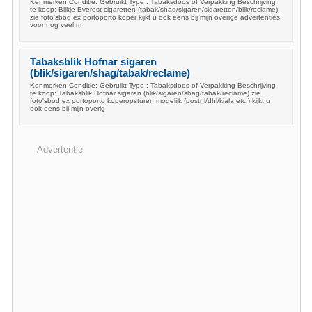
Kenmerken Conditie: Gebruikt Type : Tabaksdoos of Verpakking Beschrijving
te koop: Blikje Everest cigaretten (tabak/shag/sigaren/sigaretten/blik/reclame)
zie foto'sbod ex portoporto koper kijkt u ook eens bij mijn overige advertenties
voor nog veel m
Tabaksblik Hofnar sigaren
(blik/sigaren/shag/tabak/reclame)
Kenmerken Conditie: Gebruikt Type : Tabaksdoos of Verpakking Beschrijving
te koop: Tabaksblik Hofnar sigaren (blik/sigaren/shag/tabak/reclame) zie
foto'sbod ex portoporto koperopsturen mogelijk (postnl/dhl/kiala etc.) kijkt u
ook eens bij mijn overig
Advertentie