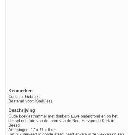
Kenmerken
Conditie: Gebruikt
Bestemd voor: Koek(jes)
Beschrijving
Oude koekjestrommel met donkerblauwe ondergrond en op het
deksel een foto van de toren van de Ned. Hervormde Kerk in
Beesd.
Afmetingen: 17 x 11 x 6 cm.
Het blik verkeert in goede staat; heeft enkele witte vlekken op één