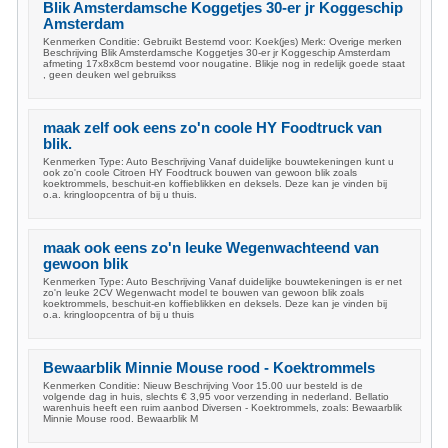
Blik Amsterdamsche Koggetjes 30-er jr Koggeschip
Amsterdam
Kenmerken Conditie: Gebruikt Bestemd voor: Koek(jes) Merk: Overige merken
Beschrijving Blik Amsterdamsche Koggetjes 30-er jr Koggeschip Amsterdam
afmeting 17x8x8cm bestemd voor nougatine. Blikje nog in redelijk goede staat
, geen deuken wel gebruikss
maak zelf ook eens zo'n coole HY Foodtruck van
blik.
Kenmerken Type: Auto Beschrijving Vanaf duidelijke bouwtekeningen kunt u
ook zo'n coole Citroen HY Foodtruck bouwen van gewoon blik zoals
koektrommels, beschuit-en koffieblikken en deksels. Deze kan je vinden bij
o.a. kringloopcentra of bij u thuis.
maak ook eens zo'n leuke Wegenwachteend van
gewoon blik
Kenmerken Type: Auto Beschrijving Vanaf duidelijke bouwtekeningen is er net
zo'n leuke 2CV Wegenwacht model te bouwen van gewoon blik zoals
koektrommels, beschuit-en koffieblikken en deksels. Deze kan je vinden bij
o.a. kringloopcentra of bij u thuis
Bewaarblik Minnie Mouse rood - Koektrommels
Kenmerken Conditie: Nieuw Beschrijving Voor 15.00 uur besteld is de
volgende dag in huis, slechts € 3,95 voor verzending in nederland. Bellatio
warenhuis heeft een ruim aanbod Diversen - Koektrommels, zoals: Bewaarblik
Minnie Mouse rood. Bewaarblik M