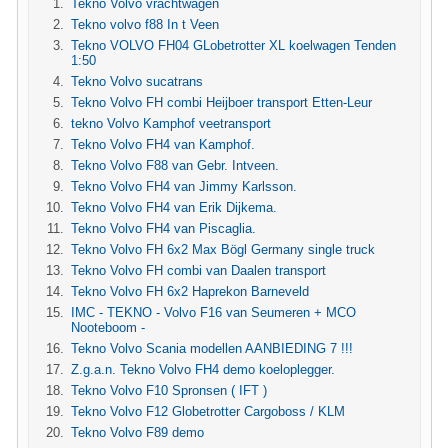
Tekno Volvo vrachtwagen
Tekno volvo f88 In t Veen
Tekno VOLVO FH04 GLobetrotter XL koelwagen Tenden
1:50
Tekno Volvo sucatrans
Tekno Volvo FH combi Heijboer transport Etten-Leur
tekno Volvo Kamphof veetransport
Tekno Volvo FH4 van Kamphof.
Tekno Volvo F88 van Gebr. Intveen.
Tekno Volvo FH4 van Jimmy Karlsson.
Tekno Volvo FH4 van Erik Dijkema.
Tekno Volvo FH4 van Piscaglia.
Tekno Volvo FH 6x2 Max Bögl Germany single truck
Tekno Volvo FH combi van Daalen transport
Tekno Volvo FH 6x2 Haprekon Barneveld
IMC - TEKNO - Volvo F16 van Seumeren + MCO
Nooteboom -
Tekno Volvo Scania modellen AANBIEDING 7 !!!
Z.g.a.n. Tekno Volvo FH4 demo koeloplegger.
Tekno Volvo F10 Spronsen ( IFT )
Tekno Volvo F12 Globetrotter Cargoboss / KLM
Tekno Volvo F89 demo