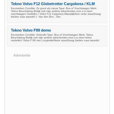
Tekno Volvo F12 Globetrotter Cargoboss / KLM
Kenmerken Conditie: Zo goed als nieuw Type: Bus of Vrachtwagen Merk:
Tekno Beschrijving Bekijk ook mijn andere advertenties voor o.a meer
vrachtwagen modellen ! Volvo F12 Cargobos MaasdijkZeer nette staatGraag
bieden naar waarde! ( Van den Bos , Van
Tekno Volvo F89 demo
Kenmerken Conditie: Gebruikt Type: Bus of Vrachtwagen Merk: Tekno
Beschrijving Bekijk ook mijn andere advertenties voor o.a meer tekno
modellen! Volvo F 89 met LongtrailerNette staatGraag bieden naar waarde!
Advertentie