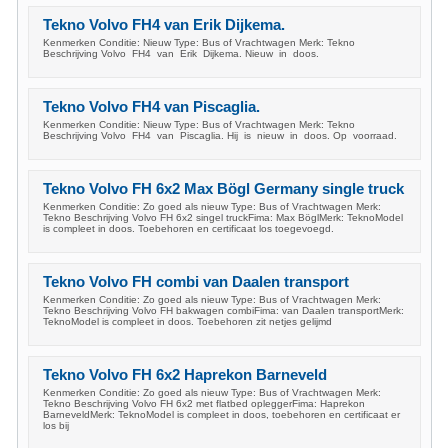
Tekno Volvo FH4 van Erik Dijkema.
Kenmerken Conditie: Nieuw Type: Bus of Vrachtwagen Merk: Tekno
Beschrijving Volvo FH4 van Erik Dijkema. Nieuw in doos.
Tekno Volvo FH4 van Piscaglia.
Kenmerken Conditie: Nieuw Type: Bus of Vrachtwagen Merk: Tekno
Beschrijving Volvo FH4 van Piscaglia. Hij is nieuw in doos. Op voorraad.
Tekno Volvo FH 6x2 Max Bögl Germany single truck
Kenmerken Conditie: Zo goed als nieuw Type: Bus of Vrachtwagen Merk:
Tekno Beschrijving Volvo FH 6x2 singel truckFima: Max BöglMerk: TeknoModel
is compleet in doos. Toebehoren en certificaat los toegevoegd.
Tekno Volvo FH combi van Daalen transport
Kenmerken Conditie: Zo goed als nieuw Type: Bus of Vrachtwagen Merk:
Tekno Beschrijving Volvo FH bakwagen combiFima: van Daalen transportMerk:
TeknoModel is compleet in doos. Toebehoren zit netjes gelijmd
Tekno Volvo FH 6x2 Haprekon Barneveld
Kenmerken Conditie: Zo goed als nieuw Type: Bus of Vrachtwagen Merk:
Tekno Beschrijving Volvo FH 6x2 met flatbed opleggerFima: Haprekon
BarneveldMerk: TeknoModel is compleet in doos, toebehoren en certificaat er
los bij