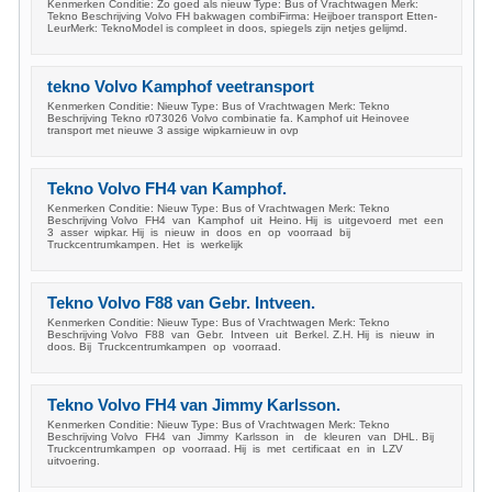
Kenmerken Conditie: Zo goed als nieuw Type: Bus of Vrachtwagen Merk:
Tekno Beschrijving Volvo FH bakwagen combiFirma: Heijboer transport Etten-
LeurMerk: TeknoModel is compleet in doos, spiegels zijn netjes gelijmd.
tekno Volvo Kamphof veetransport
Kenmerken Conditie: Nieuw Type: Bus of Vrachtwagen Merk: Tekno
Beschrijving Tekno r073026 Volvo combinatie fa. Kamphof uit Heinovee
transport met nieuwe 3 assige wipkarnieuw in ovp
Tekno Volvo FH4 van Kamphof.
Kenmerken Conditie: Nieuw Type: Bus of Vrachtwagen Merk: Tekno
Beschrijving Volvo FH4 van Kamphof uit Heino. Hij is uitgevoerd met een
3 asser wipkar. Hij is nieuw in doos en op voorraad bij
Truckcentrumkampen. Het is werkelijk
Tekno Volvo F88 van Gebr. Intveen.
Kenmerken Conditie: Nieuw Type: Bus of Vrachtwagen Merk: Tekno
Beschrijving Volvo F88 van Gebr. Intveen uit Berkel. Z.H. Hij is nieuw in
doos. Bij Truckcentrumkampen op voorraad.
Tekno Volvo FH4 van Jimmy Karlsson.
Kenmerken Conditie: Nieuw Type: Bus of Vrachtwagen Merk: Tekno
Beschrijving Volvo FH4 van Jimmy Karlsson in de kleuren van DHL. Bij
Truckcentrumkampen op voorraad. Hij is met certificaat en in LZV
uitvoering.