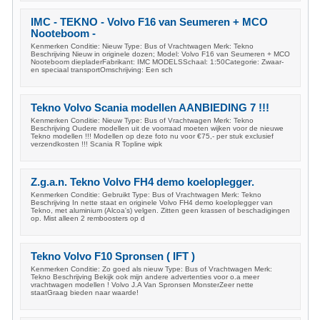
IMC - TEKNO - Volvo F16 van Seumeren + MCO
Nooteboom -
Kenmerken Conditie: Nieuw Type: Bus of Vrachtwagen Merk: Tekno
Beschrijving Nieuw in originele dozen; Model: Volvo F16 van Seumeren + MCO
Nooteboom diepladerFabrikant: IMC MODELSSchaal: 1:50Categorie: Zwaar-
en speciaal transportOmschrijving: Een sch
Tekno Volvo Scania modellen AANBIEDING 7 !!!
Kenmerken Conditie: Nieuw Type: Bus of Vrachtwagen Merk: Tekno
Beschrijving Oudere modellen uit de voorraad moeten wijken voor de nieuwe
Tekno modellen !!! Modellen op deze foto nu voor €75,- per stuk exclusief
verzendkosten !!! Scania R Topline wipk
Z.g.a.n. Tekno Volvo FH4 demo koeloplegger.
Kenmerken Conditie: Gebruikt Type: Bus of Vrachtwagen Merk: Tekno
Beschrijving In nette staat en originele Volvo FH4 demo koeloplegger van
Tekno, met aluminium (Alcoa's) velgen. Zitten geen krassen of beschadigingen
op. Mist alleen 2 remboosters op d
Tekno Volvo F10 Spronsen ( IFT )
Kenmerken Conditie: Zo goed als nieuw Type: Bus of Vrachtwagen Merk:
Tekno Beschrijving Bekijk ook mijn andere advertenties voor o.a meer
vrachtwagen modellen ! Volvo J.A Van Spronsen MonsterZeer nette
staatGraag bieden naar waarde!