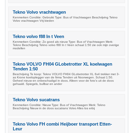
Tekno Volvo vrachtwagen
Kenmerken Conditie: Gebruikt Type: Bus of Vrachtwagen Beschrijving Tekno
Volvo vrachtwagen Vrij bieden
Tekno volvo f88 In t Veen
Kenmerken Conditie: Zo goed als nieuw Type: Bus of Vrachtwagen Merk:
Tekno Beschrijving Tekno volvo f88 In t Veen schaal 1:50 zie ook mijn overige
modellen
Tekno VOLVO FH04 GLobetrotter XL koelwagen
Tenden 1:50
Beschrijving Te koop: Tekno VOLVO FH04 GLobetrotter XL 6x4 trekker met 3-
as Krone koeloplegger van de firma Tenden uit Noorwegen. Schaal 1:50.
Geheel nieuw en onbeschadigd in doos. Alleen voor de foto's uit de doos
gehaald. Spiegels, bullbar en ander
Tekno Volvo sucatrans
Kenmerken Conditie: Nieuw Type: Bus of Vrachtwagen Merk: Tekno
Beschrijving Nieuw in de doos sucatrans Volvo Alles los erbij
Tekno Volvo FH combi Heijboer transport Etten-
Leur