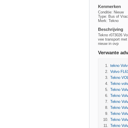
Kenmerken
Conditie: Nieuw
Type: Bus of Vra
Merk: Tekno
Beschrijving
Tekno r073026 Vol
vee transport met
nieuw in ovp
Verwante adv
tekno Vol
Volvo FL
Tekno VOL
Tekno volv
Tekno Vol
Tekno Vol
Tekno Vol
Tekno Volv
Tekno Volv
Tekno Vol
Tekno Vol