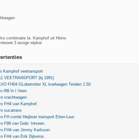
chtwagen
vo combinatie fa. Kamphof uit Heino
 nieuwe 3 assige wipkar
ertenties
vo Kamphof veetransport
611 VEETRANSPORT (bj 1991)
VO FH04 GLobetrotter XL koelwagen Tenden 1:50
o f88 In t Veen
vo vrachtwagen
vo FH4 van Kamphof.
vo sucatrans
o FH combi Heijboer transport Etten-Leur
o F88 van Gebr. Intveen.
vo FH4 van Jimmy Karlsson.
vo FH4 van Erik Dijkema.