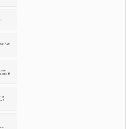
ed
olvo F16
moeten
Scania R
 FH4
en 2
naar