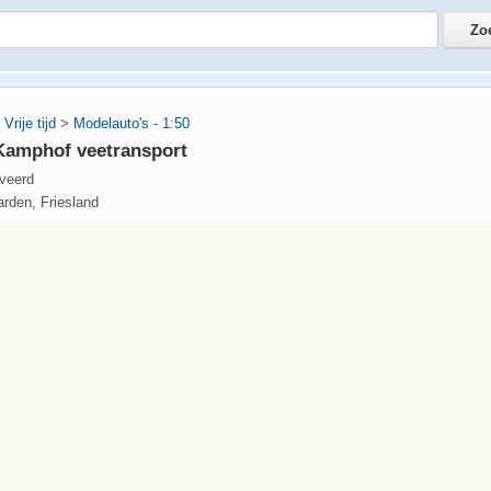
Vrije tijd
>
Modelauto's - 1:50
Kamphof veetransport
rveerd
rden, Friesland