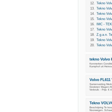
Tekno Volv
Tekno Vol
Tekno Vol
Tekno Vol
IMC - TEK
Tekno Vol
Z.g.a.n. T
Tekno Volv
Tekno Vol
tekno Volvo
Kenmerken Conditie
Kamphof uit Heinov
Volvo FL611
Samenvatting Merk
Gesloten Wagen APK
Verbruik: - Prijs: € 4
Tekno VOLVO
Beschrijving Te ko
Noorwegen. Schaal 