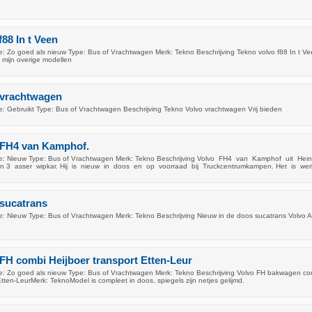
88 In t Veen
: Zo goed als nieuw Type: Bus of Vrachtwagen Merk: Tekno Beschrijving Tekno volvo f88 In t V
 mijn overige modellen
 vrachtwagen
: Gebruikt Type: Bus of Vrachtwagen Beschrijving Tekno Volvo vrachtwagen Vrij bieden
 FH4 van Kamphof.
e: Nieuw Type: Bus of Vrachtwagen Merk: Tekno Beschrijving Volvo FH4 van Kamphof uit Heino
n 3 asser wipkar. Hij is nieuw in doos en op voorraad bij Truckcentrumkampen. Het is werk
 sucatrans
: Nieuw Type: Bus of Vrachtwagen Merk: Tekno Beschrijving Nieuw in de doos sucatrans Volvo Al
FH combi Heijboer transport Etten-Leur
: Zo goed als nieuw Type: Bus of Vrachtwagen Merk: Tekno Beschrijving Volvo FH bakwagen co
Etten-LeurMerk: TeknoModel is compleet in doos, spiegels zijn netjes gelijmd.