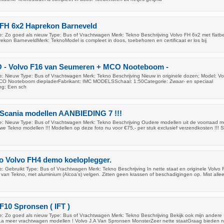
 FH 6x2 Haprekon Barneveld
: Zo goed als nieuw Type: Bus of Vrachtwagen Merk: Tekno Beschrijving Volvo FH 6x2 met flatb
ekon BarneveldMerk: TeknoModel is compleet in doos, toebehoren en certificaat er los bij
 - Volvo F16 van Seumeren + MCO Nooteboom -
: Nieuw Type: Bus of Vrachtwagen Merk: Tekno Beschrijving Nieuw in originele dozen; Model: V
O Nooteboom diepladerFabrikant: IMC MODELSSchaal: 1:50Categorie: Zwaar- en speciaal
ing: Een sch
 Scania modellen AANBIEDING 7 !!!
: Nieuw Type: Bus of Vrachtwagen Merk: Tekno Beschrijving Oudere modellen uit de voorraad 
we Tekno modellen !!! Modellen op deze foto nu voor €75,- per stuk exclusief verzendkosten !!! 
no Volvo FH4 demo koeloplegger.
: Gebruikt Type: Bus of Vrachtwagen Merk: Tekno Beschrijving In nette staat en originele Volvo
van Tekno, met aluminium (Alcoa's) velgen. Zitten geen krassen of beschadigingen op. Mist alle
F10 Spronsen ( IFT )
: Zo goed als nieuw Type: Bus of Vrachtwagen Merk: Tekno Beschrijving Bekijk ook mijn andere
o.a meer vrachtwagen modellen ! Volvo J.A Van Spronsen MonsterZeer nette staatGraag bieden 