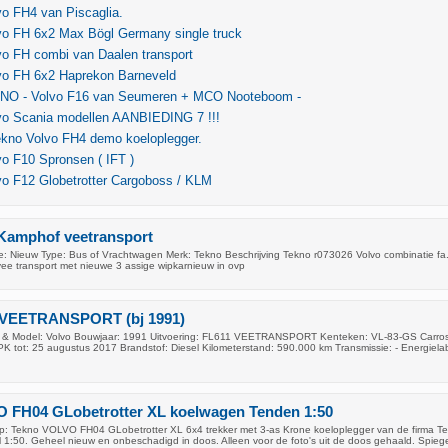
o FH4 van Piscaglia.
vo FH 6x2 Max Bögl Germany single truck
vo FH combi van Daalen transport
vo FH 6x2 Haprekon Barneveld
NO - Volvo F16 van Seumeren + MCO Nooteboom -
vo Scania modellen AANBIEDING 7 !!!
ekno Volvo FH4 demo koeloplegger.
o F10 Spronsen ( IFT )
vo F12 Globetrotter Cargoboss / KLM
 Kamphof veetransport
: Nieuw Type: Bus of Vrachtwagen Merk: Tekno Beschrijving Tekno r073026 Volvo combinatie fa
ee transport met nieuwe 3 assige wipkarnieuw in ovp
 VEETRANSPORT (bj 1991)
 & Model: Volvo Bouwjaar: 1991 Uitvoering: FL611 VEETRANSPORT Kenteken: VL-83-GS Carros
 tot: 25 augustus 2017 Brandstof: Diesel Kilometerstand: 590.000 km Transmissie: - Energielab
 FH04 GLobetrotter XL koelwagen Tenden 1:50
op: Tekno VOLVO FH04 GLobetrotter XL 6x4 trekker met 3-as Krone koeloplegger van de firma Te
1:50. Geheel nieuw en onbeschadigd in doos. Alleen voor de foto's uit de doos gehaald. Spiege