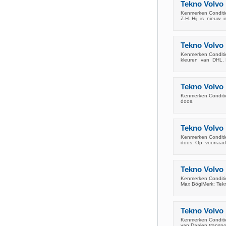
Tekno Volvo 
Kenmerken Conditie
Z.H. Hij is nieuw
Tekno Volvo
Kenmerken Conditi
kleuren van DHL. B
Tekno Volvo 
Kenmerken Conditi
doos.
Tekno Volvo 
Kenmerken Conditie
doos. Op voorraad
Tekno Volvo
Kenmerken Conditie
Max BöglMerk: Tekn
Tekno Volvo 
Kenmerken Conditie
van Daalen transpo