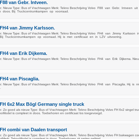
F88 van Gebr. Intveen.
: Nieuw Type: Bus of Vrachtwagen Merk: Tekno Beschrijving Volvo F88 van Gebr. Intveen uit 
 in doos. Bij Truckcentrumkampen op voorraad.
 FH4 van Jimmy Karlsson.
e: Nieuw Type: Bus of Vrachtwagen Merk: Tekno Beschrijving Volvo FH4 van Jimmy Karlsson
ij Truckcentrumkampen op voorraad. Hij is met certificaat en in LZV uitvoering.
FH4 van Erik Dijkema.
e: Nieuw Type: Bus of Vrachtwagen Merk: Tekno Beschrijving Volvo FH4 van Erik Dijkema. Nie
FH4 van Piscaglia.
: Nieuw Type: Bus of Vrachtwagen Merk: Tekno Beschrijving Volvo FH4 van Piscaglia. Hij is 
.
 FH 6x2 Max Bögl Germany single truck
: Zo goed als nieuw Type: Bus of Vrachtwagen Merk: Tekno Beschrijving Volvo FH 6x2 singel tru
oModel is compleet in doos. Toebehoren en certificaat los toegevoegd.
FH combi van Daalen transport
: Zo goed als nieuw Type: Bus of Vrachtwagen Merk: Tekno Beschrijving Volvo FH bakwagen co
rtMerk: TeknoModel is compleet in doos. Toebehoren zit netjes gelijmd