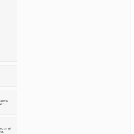
.
serie:
el: -
nden uit
ls,