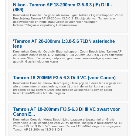
Nikon - Tamron AF 18-200mm f3.5-6.3 (IF) DI II -
(859)
Kenmerken Conditie: Zo goed als nieuw Type: Telelens Eigenschappen: Zoom
Beschrijving Tamron AF 18-200mm f3.5-6.3 Dit objectief van Tamron is in
goedwerkende en nette staat.Geschikt voor Nikon vattingen.
Inclusief:*Originele verpakking Gebruiksaanwi
'Tamron AF 28-200mm 1:3.8-5.6 71DN asferische
lens
Kenmerken Conditie: Gebruikt Eigenschappen: Zoom Beschrijving Tamron AF
28-200mm lens te koop, E72.Tamron AF 28-200mm 1:3.8-5.6 71DN asferische
lens voor Nikon. Ziet er nog netjes uit, geen noemenswaardige sporen van
gebruik. Glas is helder en krasvr
Tamron 18-200MM F3.5-6.3 Di II VC (voor Canon)
Kenmerken Conditie: Nieuw Beschrijving Onze prijs van deze lens is gelijk aan
alle andere internet aanbieders, maar bij ons in de winkel kunt u deze
proberen op uw camera!Deze lens hebben wij ook voor Sony en Nikon
beschikbaar!Werelds lichtste megazo
Tamron AF 18-200mm F/3.5-6.3 Di III VC zwart voor
Canon E...
Kenmerken Conditie: Nieuw Beschrijving Laagste prijsgarantie! en Gratis
verzending & Op werkdagen voor 23.59 besteld, morgen in huisTamron AF 18-
200mm F/3.5-6.3 Di III VC zwart voor Canon EOS-MHet elegant vormgegeven
Tamron AF 18-200mm f/3.5-6.3 Di I