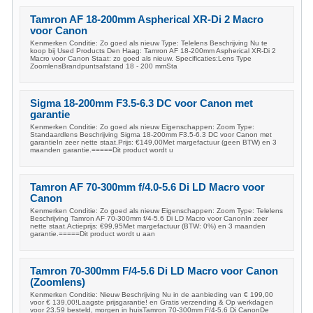
Tamron AF 18-200mm Aspherical XR-Di 2 Macro
voor Canon
Kenmerken Conditie: Zo goed als nieuw Type: Telelens Beschrijving Nu te
koop bij Used Products Den Haag: Tamron AF 18-200mm Aspherical XR-Di 2
Macro voor Canon Staat: zo goed als nieuw. Specificaties:Lens Type
ZoomlensBrandpuntsafstand 18 - 200 mmSta
Sigma 18-200mm F3.5-6.3 DC voor Canon met
garantie
Kenmerken Conditie: Zo goed als nieuw Eigenschappen: Zoom Type:
Standaardlens Beschrijving Sigma 18-200mm F3.5-6.3 DC voor Canon met
garantieIn zeer nette staat.Prijs: €149,00Met margefactuur (geen BTW) en 3
maanden garantie.=====Dit product wordt u
Tamron AF 70-300mm f/4.0-5.6 Di LD Macro voor
Canon
Kenmerken Conditie: Zo goed als nieuw Eigenschappen: Zoom Type: Telelens
Beschrijving Tamron AF 70-300mm f/4-5.6 Di LD Macro voor CanonIn zeer
nette staat.Actieprijs: €99,95Met margefactuur (BTW: 0%) en 3 maanden
garantie.=====Dit product wordt u aan
Tamron 70-300mm F/4-5.6 Di LD Macro voor Canon
(Zoomlens)
Kenmerken Conditie: Nieuw Beschrijving Nu in de aanbieding van € 199,00
voor € 139,00!Laagste prijsgarantie! en Gratis verzending & Op werkdagen
voor 23.59 besteld, morgen in huisTamron 70-300mm F/4-5.6 Di CanonDe