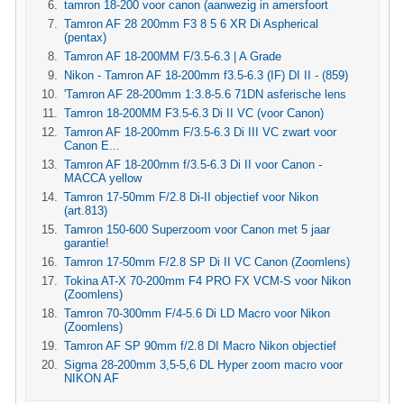
tamron 18-200 voor canon (aanwezig in amersfoort
Tamron AF 28 200mm F3 8 5 6 XR Di Aspherical
(pentax)
Tamron AF 18-200MM F/3.5-6.3 | A Grade
Nikon - Tamron AF 18-200mm f3.5-6.3 (IF) DI II - (859)
'Tamron AF 28-200mm 1:3.8-5.6 71DN asferische lens
Tamron 18-200MM F3.5-6.3 Di II VC (voor Canon)
Tamron AF 18-200mm F/3.5-6.3 Di III VC zwart voor
Canon E...
Tamron AF 18-200mm f/3.5-6.3 Di II voor Canon -
MACCA yellow
Tamron 17-50mm F/2.8 Di-II objectief voor Nikon
(art.813)
Tamron 150-600 Superzoom voor Canon met 5 jaar
garantie!
Tamron 17-50mm F/2.8 SP Di II VC Canon (Zoomlens)
Tokina AT-X 70-200mm F4 PRO FX VCM-S voor Nikon
(Zoomlens)
Tamron 70-300mm F/4-5.6 Di LD Macro voor Nikon
(Zoomlens)
Tamron AF SP 90mm f/2.8 DI Macro Nikon objectief
Sigma 28-200mm 3,5-5,6 DL Hyper zoom macro voor
NIKON AF