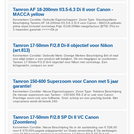
Tamron AF 18-200mm f/3.5-6.3 Di II voor Canon -
MACCA yellow
Kenmerken Conditie: Gebruikt Eigenschappen: Zoom Type: Standaardlens
Beschrijving Tamron AF 18-200mm f/3.5-6.3 Di II voor Canon - MACCA yellowIn
prima staat.Inclusief zonnekap.Prijs: €149,00Met margefactuur (BTW: 0%) en
3 maanden garantie.=====Dit pr
Tamron 17-50mm F/2.8 Di-II objectief voor Nikon
(art.813)
Kenmerken Conditie: Gebruikt Merk: Overige Merken Beschrijving Bel of mail
ons altijd indien u een product wilt bekijken. Dit om misgrijpen te voorkomen.
Tamron 17-50mm F/2.8 Di-II objectief voor Nikon met zonnekap. Een
lichtgewicht, compact en snel
Tamron 150-600 Superzoom voor Canon met 5 jaar
garantie!
Kenmerken Conditie: Nieuw Eigenschappen: Zoom Type: Telelens Beschrijving
De nieuwe superzoom van Tamron : 150-600 f56.3 di vc usd voor Canon
Prachtige zoom ook voor fullframe. Snel, scherp en een prachtig bereik. Met
cropcamera wordt dit bereik 240-
Tamron 17-50mm F/2.8 SP Di II VC Canon
(Zoomlens)
Kenmerken Conditie: Nieuw Beschrijving Nu in de aanbieding van € 538,00
voor € 479,00!Laagste prijsgarantie! en Gratis verzending & Op werkdagen
voor 23.59 besteld, morgen in huisTamron 17-50mm F/2.8 SP Di II VC