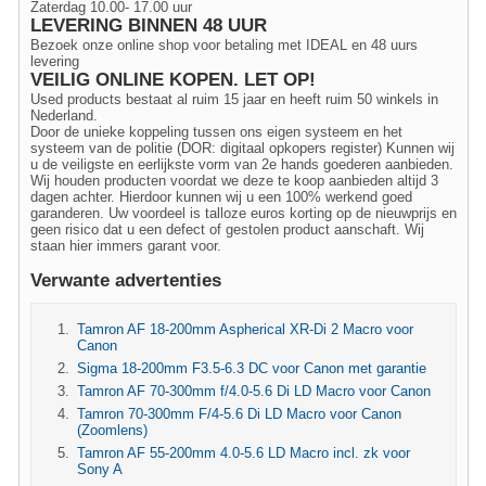
Zaterdag 10.00- 17.00 uur
LEVERING BINNEN 48 UUR
Bezoek onze online shop voor betaling met IDEAL en 48 uurs
levering
VEILIG ONLINE KOPEN. LET OP!
Used products bestaat al ruim 15 jaar en heeft ruim 50 winkels in
Nederland.
Door de unieke koppeling tussen ons eigen systeem en het
systeem van de politie (DOR: digitaal opkopers register) Kunnen wij
u de veiligste en eerlijkste vorm van 2e hands goederen aanbieden.
Wij houden producten voordat we deze te koop aanbieden altijd 3
dagen achter. Hierdoor kunnen wij u een 100% werkend goed
garanderen. Uw voordeel is talloze euros korting op de nieuwprijs en
geen risico dat u een defect of gestolen product aanschaft. Wij
staan hier immers garant voor.
Verwante advertenties
Tamron AF 18-200mm Aspherical XR-Di 2 Macro voor
Canon
Sigma 18-200mm F3.5-6.3 DC voor Canon met garantie
Tamron AF 70-300mm f/4.0-5.6 Di LD Macro voor Canon
Tamron 70-300mm F/4-5.6 Di LD Macro voor Canon
(Zoomlens)
Tamron AF 55-200mm 4.0-5.6 LD Macro incl. zk voor
Sony A