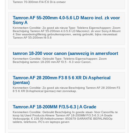
Tamron 70-300mm F/4-5.6 Di is ontwor
Tamron AF 55-200mm 4.0-5.6 LD Macro incl. zk voor
Sony A
Kenmerken Conditie: Zo goed als nieuw Type: Telelens Eigenschappen: Zoom
Beschrijving Tamron AF 55-200mm 4.0-5.6 LD Macroincl. zk voor Sony A Mount
4 Ster waarderingWeinig gebruikerssporen, weinig gebruikt, bijna nieuwstaat
Tamron AF 55-200mm f4-5.6
tamron 18-200 voor canon (aanwezig in amersfoort
Kenmerken Conditie: Gebruikt Type: Telelens Eigenschappen: Zoom
Beschrijving tamron 18-200 mm AF f3.5 - 6.3 voor Canon.
Tamron AF 28 200mm F3 8 5 6 XR Di Aspherical
(pentax)
Kenmerken Conditie: Zo goed als nieuw Beschrijving Tamron AF 28 200mm F3
8 5 6 XR Di Aspherical (pentax) met zonnekap.
Tamron AF 18-200MM F/3.5-6.3 | A Grade
Kenmerken Conditie: Gebruikt Beschrijving In goede staat- Voor CanonNu te
koop bij Used Products Almere Tamron AF 18-200MM F/3.5-6.3 | A Grade
Verkoopprijs: € 109.99 Artikelnummer: 853679 GARANTIE BEPALINGOp
tablets, telefoons, PC's en laptops geven