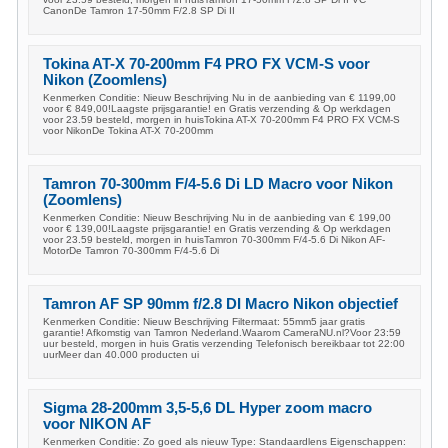
CanonDe Tamron 17-50mm F/2.8 SP Di II
Tokina AT-X 70-200mm F4 PRO FX VCM-S voor
Nikon (Zoomlens)
Kenmerken Conditie: Nieuw Beschrijving Nu in de aanbieding van € 1199,00
voor € 849,00!Laagste prijsgarantie! en Gratis verzending & Op werkdagen
voor 23.59 besteld, morgen in huisTokina AT-X 70-200mm F4 PRO FX VCM-S
voor NikonDe Tokina AT-X 70-200mm
Tamron 70-300mm F/4-5.6 Di LD Macro voor Nikon
(Zoomlens)
Kenmerken Conditie: Nieuw Beschrijving Nu in de aanbieding van € 199,00
voor € 139,00!Laagste prijsgarantie! en Gratis verzending & Op werkdagen
voor 23.59 besteld, morgen in huisTamron 70-300mm F/4-5.6 Di Nikon AF-
MotorDe Tamron 70-300mm F/4-5.6 Di
Tamron AF SP 90mm f/2.8 DI Macro Nikon objectief
Kenmerken Conditie: Nieuw Beschrijving Filtermaat: 55mm5 jaar gratis
garantie! Afkomstig van Tamron Nederland.Waarom CameraNU.nl?Voor 23:59
uur besteld, morgen in huis Gratis verzending Telefonisch bereikbaar tot 22:00
uurMeer dan 40.000 producten ui
Sigma 28-200mm 3,5-5,6 DL Hyper zoom macro
voor NIKON AF
Kenmerken Conditie: Zo goed als nieuw Type: Standaardlens Eigenschappen: