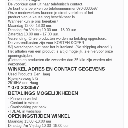
De voorkeur gaat uit naar telefonisch contact.
Je kunt ons bereiken op telefoonnummer 070-3030597
Onze medewerkers kunnen je direct vertellen of het
product van je keuze nog beschikbaar is.
Wanneer kun je ons bereiken?
Maandag 13:00 -18:00 uur.
Dinsdag t/m Vrijdag 10.00 uur - 18.00 uur.
Zaterdag 10.00 uur - 17.00 uur.
Verzending: Onze producten worden na betaling opgestuurd.
De verzendkosten zijn voor KOSTEN KOPER.
Wij verschepen niet naar het buitenland. (No shipping abroad!!)
Het afhalen van een product is altijd mogelijk, zie hiervoor onze
openingstijden.
(Fietsen en producten die zwaarder dan 35 kilo zijn worden niet
verzonden).
WINKEL ADRES EN CONTACT GEGEVENS
Used Products Den Haag
Rijswijkseweg 572
2516HV den Haag
* 070-3030597
BETALINGS MOGELIJKHEDEN
- Pinnen in winkel
- Contant in winkel
- Overboeking per bank
- IDEAL in webshop
OPENINGSTIJDEN WINKEL
Maandag 13:00 -18:00 uur
Dinsdag t/m Vrijdag 10.00- 18.00 uur