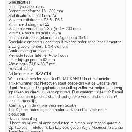
Specificaties:
Lens Type Zoomlens
Brandpuntsafstand 18 - 200 mm
Stabilisatie van het beeld No
Maximale diafragma F3.5 - F6.3
Minimale diafragma F22
Maximale vergroting 1:3.7 (bij f = 200 mm)
Minimale focus afstand 0,45 m
Lens constructies (elementen / groepen) 15/13
Speciale elementen / coatings 3 hybride asferische lenselementen,
2 LD glaselementen, 1 XR element
Aantal diafragma bladen 7
Methode focus Interne, Auto Focus
Filter bijlage grootte 62 mm
Afmetingen 73,8 x 83,7 mm
Gewicht 398 g
822719
Artikelnummer:
Wilt u direct betalen via iDeal? DAT KAN! U kunt het unieke
artikelnummer dat hierboven staat opzoeken via de website van
Used Products. De geplaatste bestelling zullen wij netjes en stevig
inpakken en direct uw kant opsturen. Dus waarom twijfelt u? Betaal
met iDeal en u product staat direct gereserveerd onder u naam!!!
Inruil is mogelijk,
Kom langs in de winkel voor een taxatie.
Tip: Kijk ook eens bij onze andere advertenties voor meer
producten
Garantiebepaling:
U heeft op vrijwel al onze producten Minimaal een maand garantie.
Op Tablet's - Telefoon's En Laptop's geven Wij 3 Maanden Garantie
Bestellen of vragen?