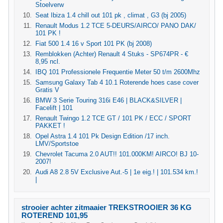
Stoelverw
Seat Ibiza 1.4 chill out 101 pk , climat , G3 (bj 2005)
Renault Modus 1.2 TCE 5-DEURS/AIRCO/ PANO DAK/
101 PK !
Fiat 500 1.4 16 v Sport 101 PK (bj 2008)
Remblokken (Achter) Renault 4 Stuks - SP674PR - €
8,95 ncl.
IBQ 101 Professionele Frequentie Meter 50 t/m 2600Mhz
Samsung Galaxy Tab 4 10.1 Roterende hoes case cover
Gratis V
BMW 3 Serie Touring 316i E46 | BLACK&SILVER |
Facelift | 101
Renault Twingo 1.2 TCE GT / 101 PK / ECC / SPORT
PAKKET !
Opel Astra 1.4 101 Pk Design Edition /17 inch.
LMV/Sportstoe
Chevrolet Tacuma 2.0 AUT!! 101.000KM! AIRCO! BJ 10-
2007!
Audi A8 2.8 5V Exclusive Aut.-5 | 1e eig.! | 101.534 km.!
|
strooier achter zitmaaier TREKSTROOIER 36 KG
ROTEREND 101,95