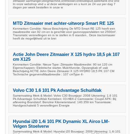
zitmaaier aanhanger,veegmachine,ontmosser,onkruidspuit,watertank enz enz
In onze webshop vind u al deze werktuigen en u kunt ze 24 uur per dag 7
dagen per week bestellen in onze w
MTD Zitmaaier met achter-uitworp Smart RE 125
Kenmerken Conditie: Nieuw Beschrijving De MTD Smart RE 125 heeft een
maaibreedte van 92 cm en is geschikt voor gazonoppervlakten tot 2500m².
Transmatic versnellingen en in te stellen in 6 standen.. Deze tractormaaier
heeft de mogelijkheid uit te brei
Actie John Deere Zitmaaier X 125 hydro 18,5 pk 107
cm X125
Kenmerken Conditie: Nieuw Type: Zitmaaier Maaibreedte: 90 tot 120 cm
Eigenschappen: Elektrische starter, Mulchfunctie, Opvangbak of -zak
Beschrijving ACTIE John Deere Zitmaaier X 125 HYDRO 18,5 PK 107 CM
Technische gegevensMaaibreedte : 107 cmType 4-
Volvo C30 1.6 101 Pk Advantage Schuifdak
Samenvatting Merk & Model: Volvo C30 Bouwjaar: 2008 Uitvoering: 1.6 101
Pk Advantage Schuifdak Kenteken: 03-HBX-2 Carrosserie: Coupé APK: Bij
aflevering Brandstof: Benzine Kilometerstand: 140.359 km Transmissie:
Handgeschakeld 5 versnellingen Energie
Hyundai i20 1.4i 101 PK Dynamic XL Airco LM-
Velgen Stoelverw
Samenvatting Merk & Model: Hyundai i20 Bouwjaar: 2009 Uitvoering: 1.4i 101