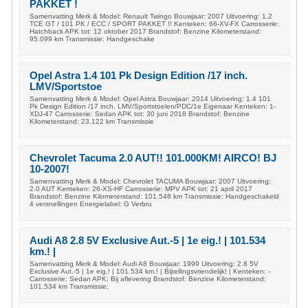
PAKKET !
Samenvatting Merk & Model: Renault Twingo Bouwjaar: 2007 Uitvoering: 1.2
TCE GT / 101 PK / ECC / SPORT PAKKET !! Kenteken: 66-XV-FX Carrosserie:
Hatchback APK tot: 12 oktober 2017 Brandstof: Benzine Kilometerstand:
95.099 km Transmissie: Handgeschake
Opel Astra 1.4 101 Pk Design Edition /17 inch.
LMV/Sportstoe
Samenvatting Merk & Model: Opel Astra Bouwjaar: 2014 Uitvoering: 1.4 101
Pk Design Edition /17 inch. LMV/Sportstoelen/PDC/1e Eigenaar Kenteken: 1-
XDJ-47 Carrosserie: Sedan APK tot: 30 juni 2018 Brandstof: Benzine
Kilometerstand: 23.122 km Transmissie
Chevrolet Tacuma 2.0 AUT!! 101.000KM! AIRCO! BJ
10-2007!
Samenvatting Merk & Model: Chevrolet TACUMA Bouwjaar: 2007 Uitvoering:
2.0 AUT Kenteken: 26-XS-HF Carrosserie: MPV APK tot: 21 april 2017
Brandstof: Benzine Kilometerstand: 101.548 km Transmissie: Handgeschakeld
4 versnellingen Energielabel: G Verbru
Audi A8 2.8 5V Exclusive Aut.-5 | 1e eig.! | 101.534
km.! |
Samenvatting Merk & Model: Audi A8 Bouwjaar: 1999 Uitvoering: 2.8 5V
Exclusive Aut.-5 | 1e eig.! | 101.534 km.! | Bijtellingsvriendelijk! | Kenteken: -
Carrosserie: Sedan APK: Bij aflevering Brandstof: Benzine Kilometerstand:
101.534 km Transmissie: