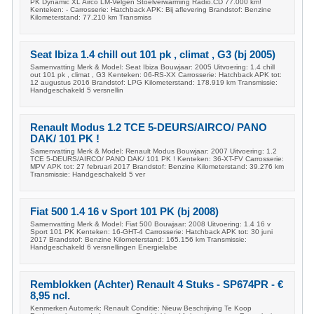
PK Dynamic XL Airco LM-Velgen Stoelverwarming Radio.CD 77.000 km!
Kenteken: - Carrosserie: Hatchback APK: Bij aflevering Brandstof: Benzine
Kilometerstand: 77.210 km Transmiss
Seat Ibiza 1.4 chill out 101 pk , climat , G3 (bj 2005)
Samenvatting Merk & Model: Seat Ibiza Bouwjaar: 2005 Uitvoering: 1.4 chill
out 101 pk , climat , G3 Kenteken: 06-RS-XX Carrosserie: Hatchback APK tot:
12 augustus 2016 Brandstof: LPG Kilometerstand: 178.919 km Transmissie:
Handgeschakeld 5 versnellin
Renault Modus 1.2 TCE 5-DEURS/AIRCO/ PANO
DAK/ 101 PK !
Samenvatting Merk & Model: Renault Modus Bouwjaar: 2007 Uitvoering: 1.2
TCE 5-DEURS/AIRCO/ PANO DAK/ 101 PK ! Kenteken: 36-XT-FV Carrosserie:
MPV APK tot: 27 februari 2017 Brandstof: Benzine Kilometerstand: 39.276 km
Transmissie: Handgeschakeld 5 ver
Fiat 500 1.4 16 v Sport 101 PK (bj 2008)
Samenvatting Merk & Model: Fiat 500 Bouwjaar: 2008 Uitvoering: 1.4 16 v
Sport 101 PK Kenteken: 16-GHT-4 Carrosserie: Hatchback APK tot: 30 juni
2017 Brandstof: Benzine Kilometerstand: 165.156 km Transmissie:
Handgeschakeld 6 versnellingen Energielabe
Remblokken (Achter) Renault 4 Stuks - SP674PR - €
8,95 ncl.
Kenmerken Automerk: Renault Conditie: Nieuw Beschrijving Te Koop