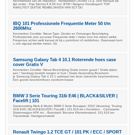
Rechtstreeks van de Importeur : Remblokken ( Achter ) o.a. voor Renault zie
lijst onder : Prijs Slechts € 8,95 Incl. BTW / Nergens Goedkoper!! TOP
KWALITEIT DUITSE REMBLOKKEN VAN SCT DU
IBQ 101 Professionele Frequentie Meter 50 t/m
2600Mhz
Kenmerken Conditie: Nieuw Type: Zender en Ontvanger Beschrijving
Professionele zeer accurate Frequentie teller / meter voor het meten welke
Freqentue achter welk kanaal zit bij u portofoon of mobilofoon. Daarnaast kunt
u ook signaal sterkte meten. Do
Samsung Galaxy Tab 4 10.1 Roterende hoes case
cover Gratis V
Kenmerken Conditie: Nieuw Beschrijving Gratis screen guard ! Gratis stylus
pen ! Vandaag besteld morgen in huis ! Gratis Verzending Bescherm
je Samsung Galaxy Tab 4 10.1 optimaal met deze roterende beschermhoes.
Een goede beschermhoes voorkomt krasse
BMW 3 Serie Touring 316i E46 | BLACK&SILVER |
Facelift | 101
Samenvatting Merk & Model: BMW 3 Serie Bouwjaar: 2002 Uitvoering: Touring
316i E46 | BLACK&SILVER | Facelift | 101.616 km | Kenteken: - Carrosserie:
Stationwagon APK tot: - Brandstof: Benzine Kilometerstand: 101.616 km
Transmissie: Handgeschakeld
Renault Twingo 1.2 TCE GT / 101 PK / ECC / SPORT