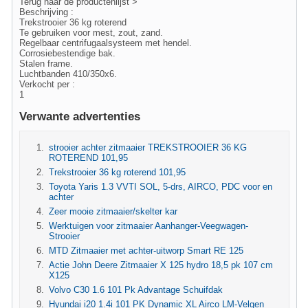
Terug naar de productenlijst >
Beschrijving :
Trekstrooier 36 kg roterend
Te gebruiken voor mest, zout, zand.
Regelbaar centrifugaalsysteem met hendel.
Corrosiebestendige bak.
Stalen frame.
Luchtbanden 410/350x6.
Verkocht per :
1
Verwante advertenties
strooier achter zitmaaier TREKSTROOIER 36 KG
ROTEREND 101,95
Trekstrooier 36 kg roterend 101,95
Toyota Yaris 1.3 VVTI SOL, 5-drs, AIRCO, PDC voor en
achter
Zeer mooie zitmaaier/skelter kar
Werktuigen voor zitmaaier Aanhanger-Veegwagen-
Strooier
MTD Zitmaaier met achter-uitworp Smart RE 125
Actie John Deere Zitmaaier X 125 hydro 18,5 pk 107 cm
X125
Volvo C30 1.6 101 Pk Advantage Schuifdak
Hyundai i20 1.4i 101 PK Dynamic XL Airco LM-Velgen