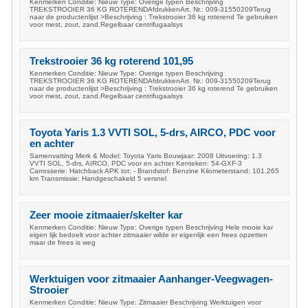
Kenmerken Conditie: Nieuw Type: Overige typen Beschrijving
TREKSTROOIER 36 KG ROTERENDAfdrukkenArt. Nr.: 009-31550209Terug
naar de productenlijst >Beschrijving : Trekstrooier 36 kg roterend Te gebruiken
voor mest, zout, zand.Regelbaar centrifugaalsys
Trekstrooier 36 kg roterend 101,95
Kenmerken Conditie: Nieuw Type: Overige typen Beschrijving
TREKSTROOIER 36 KG ROTERENDAfdrukkenArt. Nr.: 009-31550209Terug
naar de productenlijst >Beschrijving : Trekstrooier 36 kg roterend Te gebruiken
voor mest, zout, zand.Regelbaar centrifugaalsys
Toyota Yaris 1.3 VVTI SOL, 5-drs, AIRCO, PDC voor
en achter
Samenvatting Merk & Model: Toyota Yaris Bouwjaar: 2008 Uitvoering: 1.3
VVTI SOL, 5-drs, AIRCO, PDC voor en achter Kenteken: 54-GXF-3
Carrosserie: Hatchback APK tot: - Brandstof: Benzine Kilometerstand: 101.265
km Transmissie: Handgeschakeld 5 versnel
Zeer mooie zitmaaier/skelter kar
Kenmerken Conditie: Nieuw Type: Overige typen Beschrijving Hele mooie kar
eigen lijk bedoelt voor achter zitmaaier wilde er eigenlijk een frees opzetten
maar de frees is weg
Werktuigen voor zitmaaier Aanhanger-Veegwagen-
Strooier
Kenmerken Conditie: Nieuw Type: Zitmaaier Beschrijving Werktuigen voor