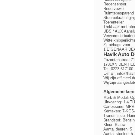
Regensensor
Reservewiel
Ruimtebesparend 
Stuurbekrachtigin
Toerenteller
Trekhaak met afn
UBS / AUX Aanslu
Verwarmde buiten
Witte knipperlicht
Zij-airbags voor
1 EIGENAAR D
Havik Auto D
Fazantenstraat 7
1781XN DEN HE
Tel: 0223-617100
E-mail:
info@havi
Wij zijn officieel
Wij zijn aangeslo
Algemene ken
Merk & Model: Op
Uitvoering: 1.
Carrosserie: MPV
Kenteken: 7-KGS
Transmissie: Han
Brandstof: Benzin
Kleur: Blauw
Aantal deuren: 5
Aantal stoelen: 5