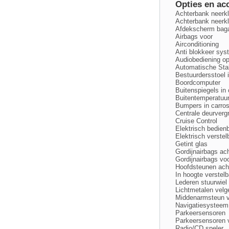
Opties en ac
Achterbank neerk
Achterbank neerkl
Afdekscherm bag
Airbags voor
Airconditioning
Anti blokkeer sy
Audiobediening op
Automatische Stabi
Bestuurdersstoel 
Boordcomputer
Buitenspiegels in 
Buitentemperatuu
Bumpers in carros
Centrale deurverg
Cruise Control
Elektrisch bedien
Elektrisch verstel
Getint glas
Gordijnairbags ac
Gordijnairbags vo
Hoofdsteunen ach
In hoogte verstelb
Lederen stuurwiel
Lichtmetalen velg
Middenarmsteun 
Navigatiesysteem
Parkeersensoren
Parkeersensoren v
Radio/CD speler