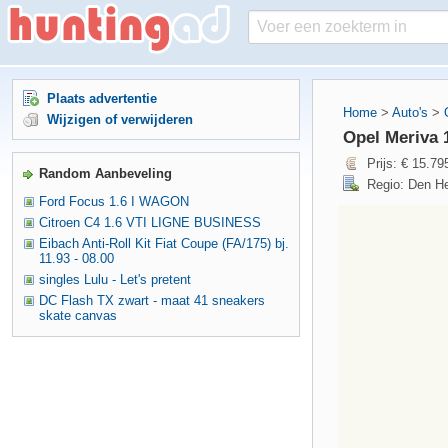
Plaats advertentie
Home
>
Auto's
>
Wijzigen of verwijderen
Opel Meriva
Prijs: € 15.79
Random Aanbeveling
Regio: Den He
Ford Focus 1.6 I WAGON
Citroen C4 1.6 VTI LIGNE BUSINESS
Eibach Anti-Roll Kit Fiat Coupe (FA/175) bj.
11.93 - 08.00
singles Lulu - Let's pretent
DC Flash TX zwart - maat 41 sneakers
skate canvas