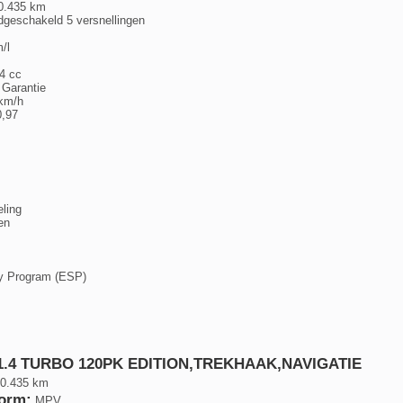
40.435 km
dgeschakeld 5 versnellingen
/l
4 cc
Garantie
 km/h
0,97
eling
en
ity Program (ESP)
 1.4 TURBO 120PK EDITION,TREKHAAK,NAVIGATIE
0.435 km
orm:
MPV