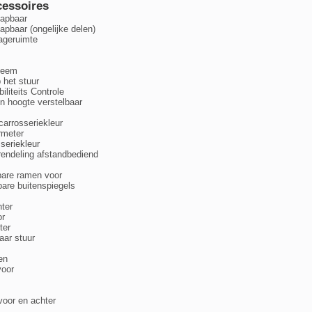
cessoires
lapbaar
apbaar (ongelijke delen)
ageruimte
steem
 het stuur
liteits Controle
in hoogte verstelbaar
carrosseriekleur
rmeter
seriekleur
rendeling afstandbediend
bare ramen voor
bare buitenspiegels
hter
or
ter
aar stuur
en
voor
oor en achter