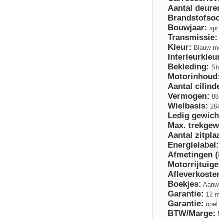
Aantal deure
Brandstofsoo
Bouwjaar:
apr
Transmissie:
Kleur:
Blauw me
Interieurkleu
Bekleding:
St
Motorinhoud
Aantal cilind
Vermogen:
88
Wielbasis:
26
Ledig gewich
Max. trekgew
Aantal zitpla
Energielabel:
Afmetingen 
Motorrijtuige
Afleverkoste
Boekjes:
Aanwe
Garantie:
12 m
Garantie:
opel 
BTW/Marge:
M