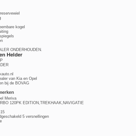
reservewiel
g
eembare kogel
iting
spiegels
en
EALER ONDERHOUDEN.
en Helder
1P
LDER
kauto.nl
 dealer van Kia en Opel
ten bij de BOVAG
merken
el Meriva
4 TURBO 120PK EDITION,TREKHAAK,NAVIGATIE
-15
dgeschakeld 5 versnellingen
e