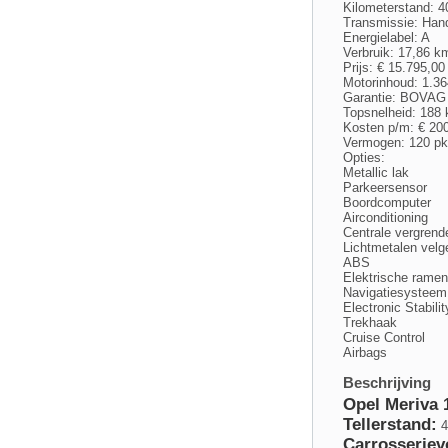
Kilometerstand: 
Transmissie: Han
Energielabel: A
Verbruik: 17,86 km
Prijs: € 15.795,00
Motorinhoud: 1.36
Garantie: BOVAG 
Topsnelheid: 188
Kosten p/m: € 20
Vermogen: 120 pk
Opties:
Metallic lak
Parkeersensor
Boordcomputer
Airconditioning
Centrale vergrend
Lichtmetalen velg
ABS
Elektrische ramen
Navigatiesysteem
Electronic Stabil
Trekhaak
Cruise Control
Airbags
Beschrijving
Opel Meriva
Tellerstand:
4
Carrosseriev