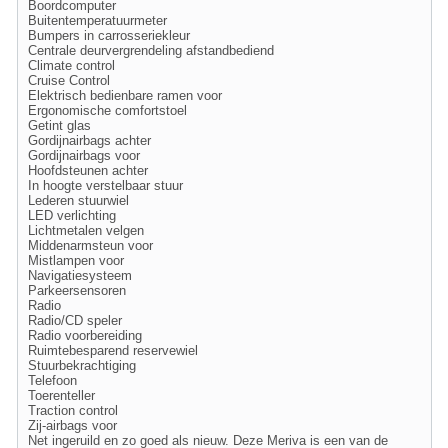
Boordcomputer
Buitentemperatuurmeter
Bumpers in carrosseriekleur
Centrale deurvergrendeling afstandbediend
Climate control
Cruise Control
Elektrisch bedienbare ramen voor
Ergonomische comfortstoel
Getint glas
Gordijnairbags achter
Gordijnairbags voor
Hoofdsteunen achter
In hoogte verstelbaar stuur
Lederen stuurwiel
LED verlichting
Lichtmetalen velgen
Middenarmsteun voor
Mistlampen voor
Navigatiesysteem
Parkeersensoren
Radio
Radio/CD speler
Radio voorbereiding
Ruimtebesparend reservewiel
Stuurbekrachtiging
Telefoon
Toerenteller
Traction control
Zij-airbags voor
Net ingeruild en zo goed als nieuw. Deze Meriva is een van de