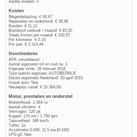
Aantal stoelen: 5
Kosten
Wegenbelasting: € 59,67
Reparaties en onderhoud: € 38,88
Banden: € 11,12
Brandstof verbruik / maand: € 83,20
Totale kosten per maand: € 192,87
Per kilometer: € 0,15
Per jaar: € 2.314,44
Geschiedenis
APK vervaldatum: -
Aantal eigenaren tot en met nu: 1
Eigenaar sinds: 26 februari 2016
Type laatste eigenaar: AUTOBEDRIJF
Datum registratie Nederland: 20 april 2015
Import auto: Nee
Nieuwprijs vanaf: € 25.364,00
Motor, prestaties en onderstel
Motorinhoud: 1.364 cc
Aantal cilinders: 4
Vermogen: 120 pk
Koppel: 175 nm / 1.750 tpm
Topsnelheid: 188 km/h
Turbo: Ja
Acceleratie 0-100: 11.5 sec(0-100)
LPG-g3: Nee