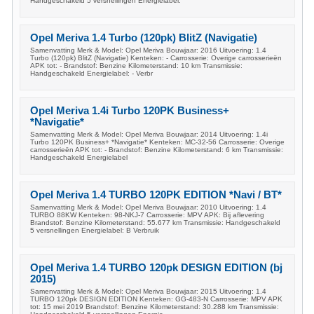
Handgeschakeld 5 versnellingen Energielabel:
Opel Meriva 1.4 Turbo (120pk) BlitZ (Navigatie)
Samenvatting Merk & Model: Opel Meriva Bouwjaar: 2016 Uitvoering: 1.4
Turbo (120pk) BlitZ (Navigatie) Kenteken: - Carrosserie: Overige carrosserieën
APK tot: - Brandstof: Benzine Kilometerstand: 10 km Transmissie:
Handgeschakeld Energielabel: - Verbr
Opel Meriva 1.4i Turbo 120PK Business+
*Navigatie*
Samenvatting Merk & Model: Opel Meriva Bouwjaar: 2014 Uitvoering: 1.4i
Turbo 120PK Business+ *Navigatie* Kenteken: MC-32-56 Carrosserie: Overige
carrosserieën APK tot: - Brandstof: Benzine Kilometerstand: 6 km Transmissie:
Handgeschakeld Energielabel
Opel Meriva 1.4 TURBO 120PK EDITION *Navi / BT*
Samenvatting Merk & Model: Opel Meriva Bouwjaar: 2010 Uitvoering: 1.4
TURBO 88KW Kenteken: 98-NKJ-7 Carrosserie: MPV APK: Bij aflevering
Brandstof: Benzine Kilometerstand: 55.677 km Transmissie: Handgeschakeld
5 versnellingen Energielabel: B Verbruik
Opel Meriva 1.4 TURBO 120pk DESIGN EDITION (bj
2015)
Samenvatting Merk & Model: Opel Meriva Bouwjaar: 2015 Uitvoering: 1.4
TURBO 120pk DESIGN EDITION Kenteken: GG-483-N Carrosserie: MPV APK
tot: 15 mei 2019 Brandstof: Benzine Kilometerstand: 30.288 km Transmissie: