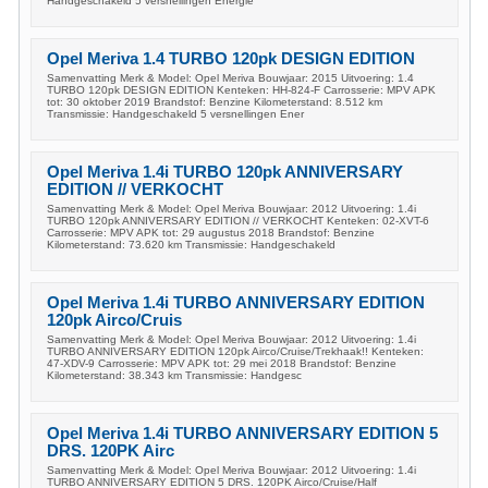
Handgeschakeld 5 versnellingen Energie
Opel Meriva 1.4 TURBO 120pk DESIGN EDITION
Samenvatting Merk & Model: Opel Meriva Bouwjaar: 2015 Uitvoering: 1.4
TURBO 120pk DESIGN EDITION Kenteken: HH-824-F Carrosserie: MPV APK
tot: 30 oktober 2019 Brandstof: Benzine Kilometerstand: 8.512 km
Transmissie: Handgeschakeld 5 versnellingen Ener
Opel Meriva 1.4i TURBO 120pk ANNIVERSARY
EDITION // VERKOCHT
Samenvatting Merk & Model: Opel Meriva Bouwjaar: 2012 Uitvoering: 1.4i
TURBO 120pk ANNIVERSARY EDITION // VERKOCHT Kenteken: 02-XVT-6
Carrosserie: MPV APK tot: 29 augustus 2018 Brandstof: Benzine
Kilometerstand: 73.620 km Transmissie: Handgeschakeld
Opel Meriva 1.4i TURBO ANNIVERSARY EDITION
120pk Airco/Cruis
Samenvatting Merk & Model: Opel Meriva Bouwjaar: 2012 Uitvoering: 1.4i
TURBO ANNIVERSARY EDITION 120pk Airco/Cruise/Trekhaak!! Kenteken:
47-XDV-9 Carrosserie: MPV APK tot: 29 mei 2018 Brandstof: Benzine
Kilometerstand: 38.343 km Transmissie: Handgesc
Opel Meriva 1.4i TURBO ANNIVERSARY EDITION 5
DRS. 120PK Airc
Samenvatting Merk & Model: Opel Meriva Bouwjaar: 2012 Uitvoering: 1.4i
TURBO ANNIVERSARY EDITION 5 DRS. 120PK Airco/Cruise/Half