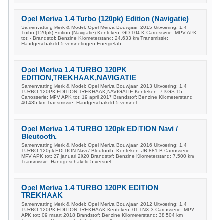
Opel Meriva 1.4 Turbo (120pk) Edition (Navigatie)
Samenvatting Merk & Model: Opel Meriva Bouwjaar: 2015 Uitvoering: 1.4
Turbo (120pk) Edition (Navigatie) Kenteken: GD-104-K Carrosserie: MPV APK
tot: - Brandstof: Benzine Kilometerstand: 24.633 km Transmissie:
Handgeschakeld 5 versnellingen Energielab
Opel Meriva 1.4 TURBO 120PK
EDITION,TREKHAAK,NAVIGATIE
Samenvatting Merk & Model: Opel Meriva Bouwjaar: 2013 Uitvoering: 1.4
TURBO 120PK EDITION,TREKHAAK,NAVIGATIE Kenteken: 7-KGS-15
Carrosserie: MPV APK tot: 19 april 2017 Brandstof: Benzine Kilometerstand:
40.435 km Transmissie: Handgeschakeld 5 versnel
Opel Meriva 1.4 TURBO 120pk EDITION Navi /
Bleutooth.
Samenvatting Merk & Model: Opel Meriva Bouwjaar: 2016 Uitvoering: 1.4
TURBO 120pk EDITION Navi / Bleutooth. Kenteken: JB-881-B Carrosserie:
MPV APK tot: 27 januari 2020 Brandstof: Benzine Kilometerstand: 7.500 km
Transmissie: Handgeschakeld 5 versnel
Opel Meriva 1.4 TURBO 120PK EDITION
TREKHAAK
Samenvatting Merk & Model: Opel Meriva Bouwjaar: 2012 Uitvoering: 1.4
TURBO 120PK EDITION TREKHAAK Kenteken: 01-TNX-3 Carrosserie: MPV
APK tot: 09 maart 2018 Brandstof: Benzine Kilometerstand: 38.504 km