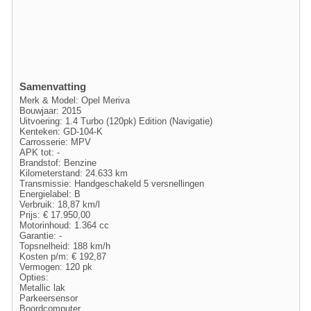
Samenvatting
Merk & Model: Opel Meriva
Bouwjaar: 2015
Uitvoering: 1.4 Turbo (120pk) Edition (Navigatie)
Kenteken: GD-104-K
Carrosserie: MPV
APK tot: -
Brandstof: Benzine
Kilometerstand: 24.633 km
Transmissie: Handgeschakeld 5 versnellingen
Energielabel: B
Verbruik: 18,87 km/l
Prijs: € 17.950,00
Motorinhoud: 1.364 cc
Garantie: -
Topsnelheid: 188 km/h
Kosten p/m: € 192,87
Vermogen: 120 pk
Opties:
Metallic lak
Parkeersensor
Boordcomputer