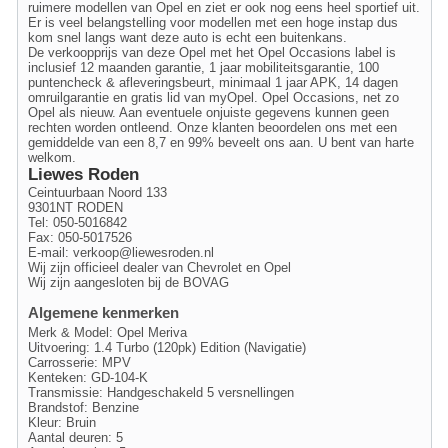
ruimere modellen van Opel en ziet er ook nog eens heel sportief uit.
Er is veel belangstelling voor modellen met een hoge instap dus
kom snel langs want deze auto is echt een buitenkans.
De verkoopprijs van deze Opel met het Opel Occasions label is
inclusief 12 maanden garantie, 1 jaar mobiliteitsgarantie, 100
puntencheck & afleveringsbeurt, minimaal 1 jaar APK, 14 dagen
omruilgarantie en gratis lid van myOpel. Opel Occasions, net zo
Opel als nieuw. Aan eventuele onjuiste gegevens kunnen geen
rechten worden ontleend. Onze klanten beoordelen ons met een
gemiddelde van een 8,7 en 99% beveelt ons aan. U bent van harte
welkom.
Liewes Roden
Ceintuurbaan Noord 133
9301NT RODEN
Tel: 050-5016842
Fax: 050-5017526
E-mail:
verkoop@liewesroden.nl
Wij zijn officieel dealer van Chevrolet en Opel
Wij zijn aangesloten bij de BOVAG
Algemene kenmerken
Merk & Model: Opel Meriva
Uitvoering: 1.4 Turbo (120pk) Edition (Navigatie)
Carrosserie: MPV
Kenteken: GD-104-K
Transmissie: Handgeschakeld 5 versnellingen
Brandstof: Benzine
Kleur: Bruin
Aantal deuren: 5