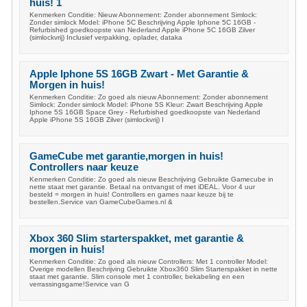
huis! 1
Kenmerken Conditie: Nieuw Abonnement: Zonder abonnement Simlock:
Zonder simlock Model: iPhone 5C Beschrijving Apple Iphone 5C 16GB -
Refurbished goedkoopste van Nederland Apple iPhone 5C 16GB Zilver
(simlockvrij) Inclusief verpakking, oplader, dataka
Apple Iphone 5S 16GB Zwart - Met Garantie &
Morgen in huis!
Kenmerken Conditie: Zo goed als nieuw Abonnement: Zonder abonnement
Simlock: Zonder simlock Model: iPhone 5S Kleur: Zwart Beschrijving Apple
Iphone 5S 16GB Space Grey - Refurbished goedkoopste van Nederland
Apple iPhone 5S 16GB Zilver (simlockvrij) I
GameCube met garantie,morgen in huis!
Controllers naar keuze
Kenmerken Conditie: Zo goed als nieuw Beschrijving Gebruikte Gamecube in
nette staat met garantie. Betaal na ontvangst of met iDEAL. Voor 4 uur
besteld = morgen in huis! Controllers en games naar keuze bij te
bestellen.Service van GameCubeGames.nl &
Xbox 360 Slim starterspakket, met garantie &
morgen in huis!
Kenmerken Conditie: Zo goed als nieuw Controllers: Met 1 controller Model:
Overige modellen Beschrijving Gebruikte Xbox360 Slim Starterspakket in nette
staat met garantie. Slim console met 1 controller, bekabeling en een
verrassingsgame!Service van G