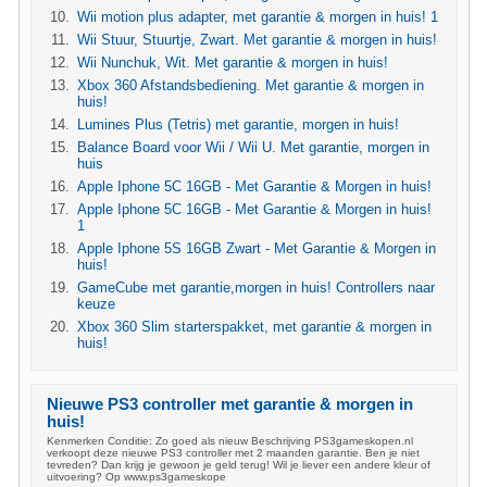
Wii motion plus adapter, met garantie & morgen in huis! 1
Wii Stuur, Stuurtje, Zwart. Met garantie & morgen in huis!
Wii Nunchuk, Wit. Met garantie & morgen in huis!
Xbox 360 Afstandsbediening. Met garantie & morgen in
huis!
Lumines Plus (Tetris) met garantie, morgen in huis!
Balance Board voor Wii / Wii U. Met garantie, morgen in
huis
Apple Iphone 5C 16GB - Met Garantie & Morgen in huis!
Apple Iphone 5C 16GB - Met Garantie & Morgen in huis!
1
Apple Iphone 5S 16GB Zwart - Met Garantie & Morgen in
huis!
GameCube met garantie,morgen in huis! Controllers naar
keuze
Xbox 360 Slim starterspakket, met garantie & morgen in
huis!
Nieuwe PS3 controller met garantie & morgen in
huis!
Kenmerken Conditie: Zo goed als nieuw Beschrijving PS3gameskopen.nl
verkoopt deze nieuwe PS3 controller met 2 maanden garantie. Ben je niet
tevreden? Dan krijg je gewoon je geld terug! Wil je liever een andere kleur of
uitvoering? Op www.ps3gameskope