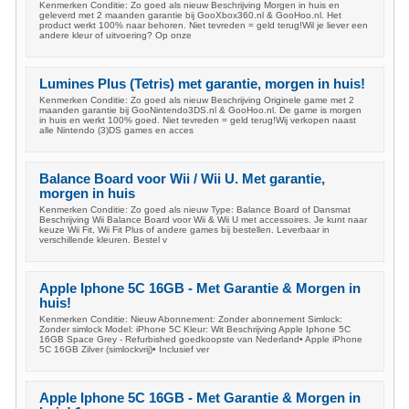
Kenmerken Conditie: Zo goed als nieuw Beschrijving Morgen in huis en
geleverd met 2 maanden garantie bij GooXbox360.nl & GooHoo.nl. Het
product werkt 100% naar behoren. Niet tevreden = geld terug!Wil je liever een
andere kleur of uitvoering? Op onze
Lumines Plus (Tetris) met garantie, morgen in huis!
Kenmerken Conditie: Zo goed als nieuw Beschrijving Originele game met 2
maanden garantie bij GooNintendo3DS.nl & GooHoo.nl. De game is morgen
in huis en werkt 100% goed. Niet tevreden = geld terug!Wij verkopen naast
alle Nintendo (3)DS games en acces
Balance Board voor Wii / Wii U. Met garantie,
morgen in huis
Kenmerken Conditie: Zo goed als nieuw Type: Balance Board of Dansmat
Beschrijving Wii Balance Board voor Wii & Wii U met accessoires. Je kunt naar
keuze Wii Fit, Wii Fit Plus of andere games bij bestellen. Leverbaar in
verschillende kleuren. Bestel v
Apple Iphone 5C 16GB - Met Garantie & Morgen in
huis!
Kenmerken Conditie: Nieuw Abonnement: Zonder abonnement Simlock:
Zonder simlock Model: iPhone 5C Kleur: Wit Beschrijving Apple Iphone 5C
16GB Space Grey - Refurbished goedkoopste van Nederland• Apple iPhone
5C 16GB Zilver (simlockvrij)• Inclusief ver
Apple Iphone 5C 16GB - Met Garantie & Morgen in