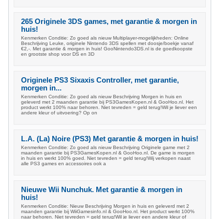
265 Originele 3DS games, met garantie & morgen in
huis!
Kenmerken Conditie: Zo goed als nieuw Multiplayer-mogelijkheden: Online
Beschrijving Leuke, originele Nintendo 3DS spellen met doosje/boekje vanaf
€2,-. Met garantie & morgen in huis! GooNintendo3DS.nl is de goedkoopste
en grootste shop voor DS en 3D
Originele PS3 Sixaxis Controller, met garantie,
morgen in...
Kenmerken Conditie: Zo goed als nieuw Beschrijving Morgen in huis en
geleverd met 2 maanden garantie bij PS3GamesKopen.nl & GooHoo.nl. Het
product werkt 100% naar behoren. Niet tevreden = geld terug!Wil je liever een
andere kleur of uitvoering? Op on
L.A. (La) Noire (PS3) Met garantie & morgen in huis!
Kenmerken Conditie: Zo goed als nieuw Beschrijving Originele game met 2
maanden garantie bij PS3GamesKopen.nl & GooHoo.nl. De game is morgen
in huis en werkt 100% goed. Niet tevreden = geld terug!Wij verkopen naast
alle PS3 games en accessoires ook a
Nieuwe Wii Nunchuk. Met garantie & morgen in
huis!
Kenmerken Conditie: Nieuw Beschrijving Morgen in huis en geleverd met 2
maanden garantie bij WiiGamesinfo.nl & GooHoo.nl. Het product werkt 100%
naar behoren. Niet tevreden = geld terug!Wil je liever een andere kleur of