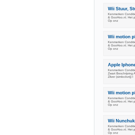
Wii Stuur, St
Kenmerken Conditie
& GooHoo.nl. Het pr
Op onz
Wii motion p
Kenmerken Conditie
& GooHoo.nl. Het pr
Op onz
Apple Iphone
Kenmerken Conditi
Zwart Beschrijvin
Zilver (simlockvrij) I
Wii motion p
Kenmerken Conditie
& GooHoo.nl. Het pr
Op onz
Wii Nunchuk,
Kenmerken Conditie
& GooHoo.nl. Het pr
Op onz