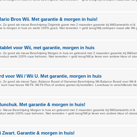
rio Bros Wii. Met garantie & morgen in huis!
: Zo goed als nieuw Beschrijving Originele game met 2 maanden garantie bij WiiGamesinfo.nl &
 is morgen in huis en werkt 100% goed. Niet tevreden = geld terug!Wij verkopen naast alle Wii
blet voor Wii, met garantie, morgen in huis
: Zo goed als nieuw Beschrijving Morgen in huis en geleverd met 2 maanden garantie bij WiiGam
oduct werkt 100% naar behoren. Niet tevreden = geld terug!Wil je liever een andere kleur of uit
d voor Wii / Wii U. Met garantie, morgen in huis
: Zo goed als nieuw Type: Balance Board of Dansmat Beschrijving Wii Balance Board voor Wii & 
 kunt naar keuze Wii Fit, Wii Fit Plus of andere games bij bestellen. Leverbaar in verschillende kl
unchuk. Met garantie & morgen in huis!
: Nieuw Beschrijving Morgen in huis en geleverd met 2 maanden garantie bij WiiGamesinfo.nl &
uct werkt 100% naar behoren. Niet tevreden = geld terug!Wil je liever een andere kleur of uitvo
 Zwart. Garantie & morgen in huis!