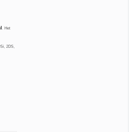
l
. Het
DSi, 2DS,
!