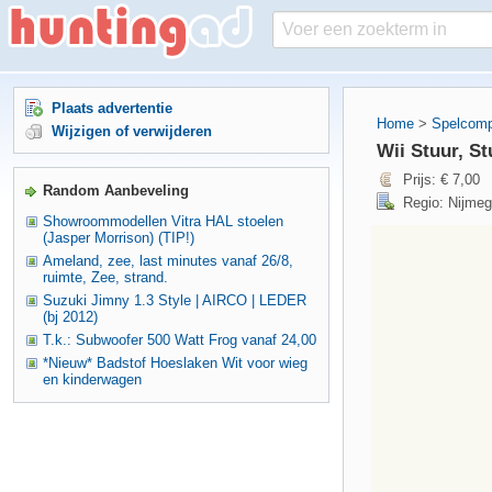
Plaats advertentie
Home
>
Spelcomp
Wijzigen of verwijderen
Wii Stuur, St
Prijs: € 7,00
Random Aanbeveling
Regio: Nijmeg
Showroommodellen Vitra HAL stoelen
(Jasper Morrison) (TIP!)
Ameland, zee, last minutes vanaf 26/8,
ruimte, Zee, strand.
Suzuki Jimny 1.3 Style | AIRCO | LEDER
(bj 2012)
T.k.: Subwoofer 500 Watt Frog vanaf 24,00
*Nieuw* Badstof Hoeslaken Wit voor wieg
en kinderwagen