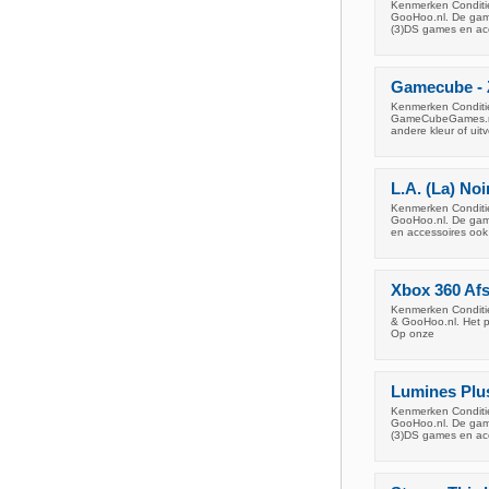
Kenmerken Conditie
GooHoo.nl. De game
(3)DS games en ac
Gamecube - 
Kenmerken Conditie
GameCubeGames.nl &
andere kleur of uit
L.A. (La) No
Kenmerken Conditie
GooHoo.nl. De game
en accessoires ook
Xbox 360 Afs
Kenmerken Conditie
& GooHoo.nl. Het pr
Op onze
Lumines Plus
Kenmerken Conditie
GooHoo.nl. De game
(3)DS games en ac