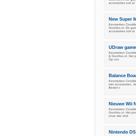
accessoires ook al
New Super Ma
Kenmerken Conditie
GooHoo.nl. De game
accessoires ook al
UDraw gameta
Kenmerken Conditie
& GooHoo.nl. Het pr
Op onz
Balance Boar
Kenmerken Conditie
met accessoires. Je
Bestel v
Nieuwe Wii N
Kenmerken Conditie
GooHoo.nl. Het prod
onze site vind
Nintendo DSi