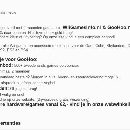
 als nieuw
WiiGamesinfo.nl & GooHoo.n
 geleverd met 2 maanden garantie bij
% naar behoren. Niet tevreden = geld terug!
andere kleur of uitvoering? Op onze site vind je een compleet aanbod!
t alle Wii games en accessoires ook alles voor de GameCube, Skylanders, 
PS2, PS3 en PS4
je voor GooHoo:
anbod:
500+ tweedehands games op voorraad
nimaal 2 maanden
Vandaag besteld? Morgen in huis. Avond- en zaterdaglevering mogelijk!
afspraak bij afhaallocatie Veghel
den:
Of je geld terug!
 veilig en snel
d je op onze website. (Bijvoorbeeld gratis verzending)
re hardware/games vanaf €2,- vind je in onze webwinkel
ertenties