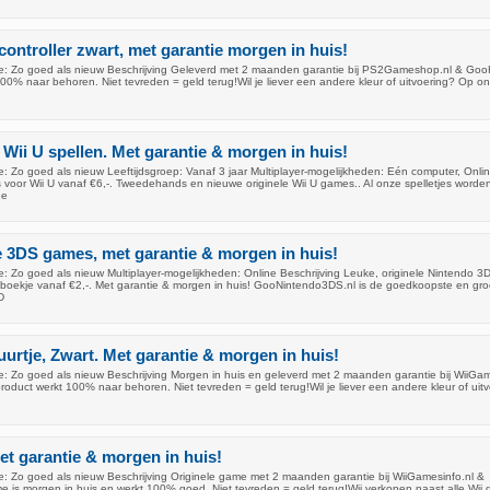
ontroller zwart, met garantie morgen in huis!
: Zo goed als nieuw Beschrijving Geleverd met 2 maanden garantie bij PS2Gameshop.nl & Goo
00% naar behoren. Niet tevreden = geld terug!Wil je liever een andere kleur of uitvoering? Op on
 Wii U spellen. Met garantie & morgen in huis!
: Zo goed als nieuw Leeftijdsgroep: Vanaf 3 jaar Multiplayer-mogelijkheden: Eén computer, Onli
 voor Wii U vanaf €6,-. Tweedehands en nieuwe originele Wii U games.. Al onze spelletjes worde
ee
e 3DS games, met garantie & morgen in huis!
: Zo goed als nieuw Multiplayer-mogelijkheden: Online Beschrijving Leuke, originele Nintendo 3
/boekje vanaf €2,-. Met garantie & morgen in huis! GooNintendo3DS.nl is de goedkoopste en gro
D
uurtje, Zwart. Met garantie & morgen in huis!
: Zo goed als nieuw Beschrijving Morgen in huis en geleverd met 2 maanden garantie bij WiiGam
oduct werkt 100% naar behoren. Niet tevreden = geld terug!Wil je liever een andere kleur of uit
et garantie & morgen in huis!
: Zo goed als nieuw Beschrijving Originele game met 2 maanden garantie bij WiiGamesinfo.nl &
 is morgen in huis en werkt 100% goed. Niet tevreden = geld terug!Wij verkopen naast alle Wii