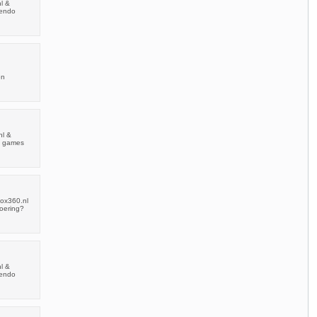
l &
tendo
en
nl &
3 games
box360.nl
voering?
l &
tendo