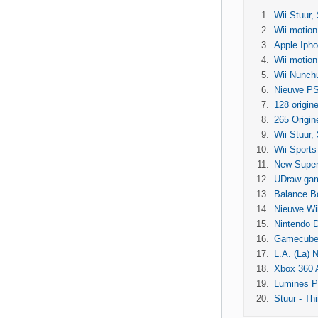
Wii Stuur,
Wii motion
Apple Ipho
Wii motion
Wii Nunchu
Nieuwe PS2
128 origin
265 Origin
Wii Stuur,
Wii Sports
New Super 
UDraw game
Balance Bo
Nieuwe Wii
Nintendo D
Gamecube 
L.A. (La) 
Xbox 360 A
Lumines Pl
Stuur - Th