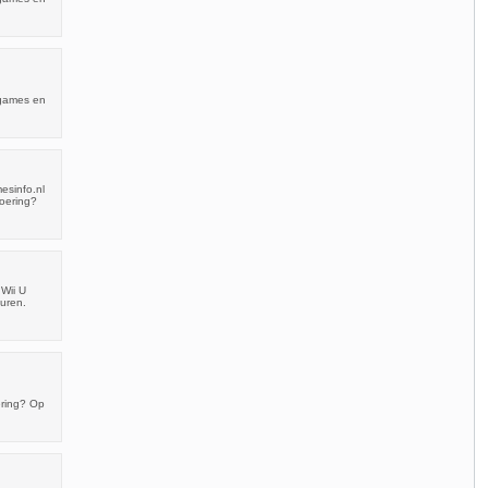
 games en
esinfo.nl
voering?
Wii U
euren.
ering? Op