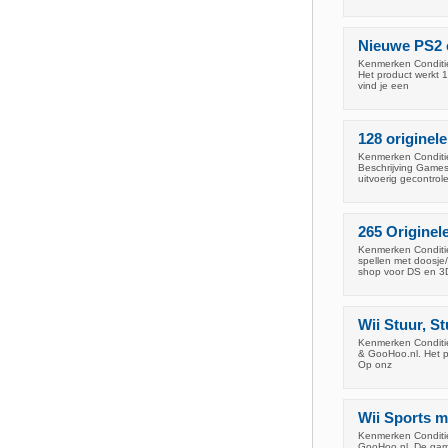
Nieuwe PS2 c
Kenmerken Conditie
Het product werkt 1
vind je een
128 originele
Kenmerken Conditie
Beschrijving Games
uitvoerig gecontrol
265 Originel
Kenmerken Conditie
spellen met doosje
shop voor DS en 3
Wii Stuur, St
Kenmerken Conditie
& GooHoo.nl. Het pr
Op onz
Wii Sports m
Kenmerken Conditie
GooHoo.nl. De game