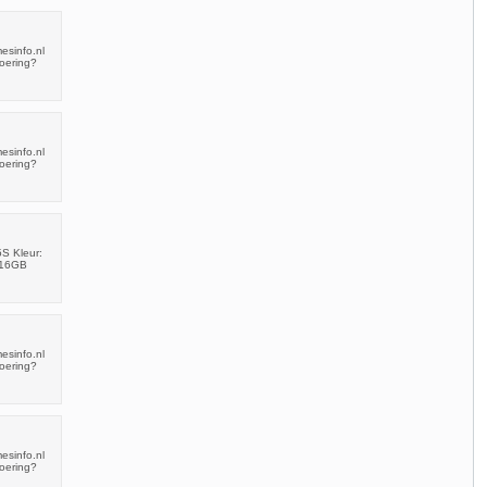
esinfo.nl
voering?
esinfo.nl
voering?
S Kleur:
 16GB
esinfo.nl
voering?
esinfo.nl
voering?