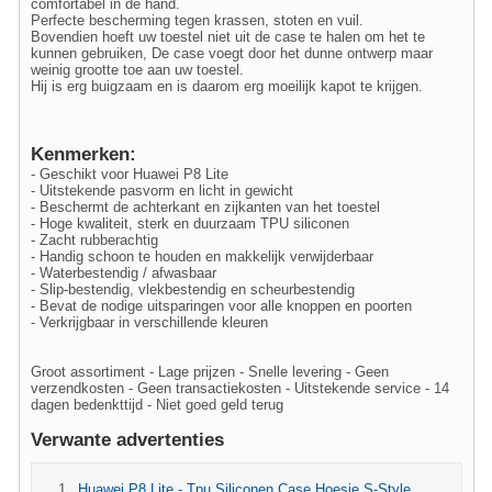
comfortabel in de hand.
Perfecte bescherming tegen krassen, stoten en vuil.
Bovendien hoeft uw toestel niet uit de case te halen om het te
kunnen gebruiken, De case voegt door het dunne ontwerp maar
weinig grootte toe aan uw toestel.
Hij is erg buigzaam en is daarom erg moeilijk kapot te krijgen.
Kenmerken:
- Geschikt voor Huawei P8 Lite
- Uitstekende pasvorm en licht in gewicht
- Beschermt de achterkant en zijkanten van het toestel
- Hoge kwaliteit, sterk en duurzaam TPU siliconen
- Zacht rubberachtig
- Handig schoon te houden en makkelijk verwijderbaar
- Waterbestendig / afwasbaar
- Slip-bestendig, vlekbestendig en scheurbestendig
- Bevat de nodige uitsparingen voor alle knoppen en poorten
- Verkrijgbaar in verschillende kleuren
Groot assortiment - Lage prijzen - Snelle levering - Geen
verzendkosten - Geen transactiekosten - Uitstekende service - 14
dagen bedenkttijd - Niet goed geld terug
Verwante advertenties
Huawei P8 Lite - Tpu Siliconen Case Hoesje S-Style