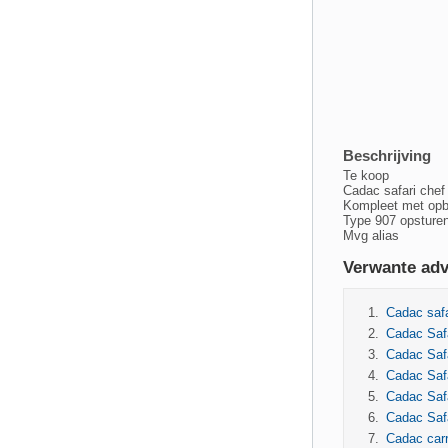
Beschrijving
Te koop
Cadac safari chef
Kompleet met opbe
Type 907 opsture
Mvg alias
Verwante adv
Cadac safa
Cadac Safa
Cadac Safa
Cadac Saf
Cadac Safa
Cadac Safa
Cadac carr