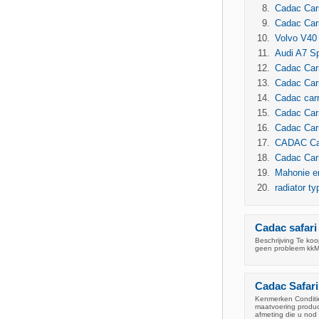
Cadac Car
Cadac Car
Volvo V4
Audi A7 S
Cadac Car
Cadac Car
Cadac carr
Cadac Carr
Cadac Carr
CADAC Carr
Cadac Car
Mahonie em
radiator t
Cadac safari
Beschrijving Te ko
geen probleem kkM
Cadac Safari 
Kenmerken Conditie:
maatvoering product
afmeting die u nod