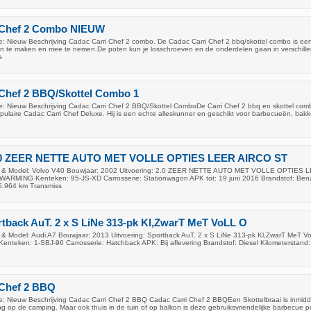
 Chef 2 Combo NIEUW
: Nieuw Beschrijving Cadac Carri Chef 2 combo. De Cadac Carri Chef 2 bbq/skottel combo is ee
n te maken en mee te nemen.De poten kun je losschroeven en de onderdelen gaan in verschill
a
 Chef 2 BBQ/Skottel Combo 1
: Nieuw Beschrijving Cadac Carri Chef 2 BBQ/Skottel ComboDe Carri Chef 2 bbq en skottel comb
pulaire Cadac Carri Chef Deluxe. Hij is een echte alleskunner en geschikt voor barbecueën, bakk
2.0 ZEER NETTE AUTO MET VOLLE OPTIES LEER AIRCO ST
k & Model: Volvo V40 Bouwjaar: 2002 Uitvoering: 2.0 ZEER NETTE AUTO MET VOLLE OPTIES 
MING Kenteken: 95-JS-XD Carrosserie: Stationwagon APK tot: 19 juni 2016 Brandstof: Ben
5.964 km Transmiss
tback AuT. 2 x S LiNe 313-pk Kl,ZwarT MeT VoLL O
& Model: Audi A7 Bouwjaar: 2013 Uitvoering: Sportback AuT. 2 x S LiNe 313-pk Kl,ZwarT MeT V
enteken: 1-SBJ-96 Carrosserie: Hatchback APK: Bij aflevering Brandstof: Diesel Kilometerstand
 Chef 2 BBQ
: Nieuw Beschrijving Cadac Carri Chef 2 BBQ Cadac Carri Chef 2 BBQEen Skottelbraai is inmidd
g op de camping. Maar ook thuis in de tuin of op balkon is deze gebruiksvriendelijke barbecue po