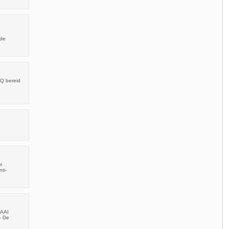
 de
Q bereid
m
ti-
RAAI
- De