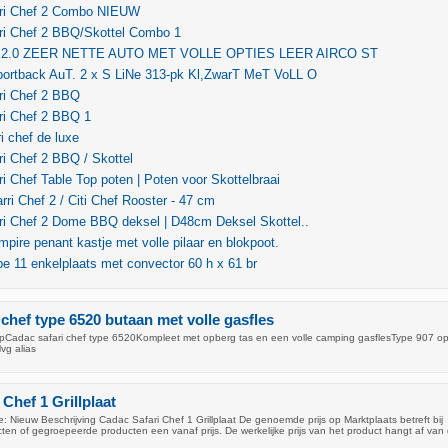
ri Chef 2 Combo NIEUW
ri Chef 2 BBQ/Skottel Combo 1
0 2.0 ZEER NETTE AUTO MET VOLLE OPTIES LEER AIRCO ST
portback AuT. 2 x S LiNe 313-pk Kl,ZwarT MeT VoLL O
ri Chef 2 BBQ
ri Chef 2 BBQ 1
i chef de luxe
i Chef 2 BBQ / Skottel
i Chef Table Top poten | Poten voor Skottelbraai
i Chef 2 / Citi Chef Rooster - 47 cm
ri Chef 2 Dome BBQ deksel | D48cm Deksel Skottel..
pire penant kastje met volle pilaar en blokpoot.
ype 11 enkelplaats met convector 60 h x 61 br
 chef type 6520 butaan met volle gasfles
opCadac safari chef type 6520Kompleet met opberg tas en een volle camping gasflesType 907 o
vg alias
Chef 1 Grillplaat
 Nieuw Beschrijving Cadac Safari Chef 1 Grillplaat De genoemde prijs op Marktplaats betreft bij
en of gegroepeerde producten een vanaf prijs. De werkelijke prijs van het product hangt af van