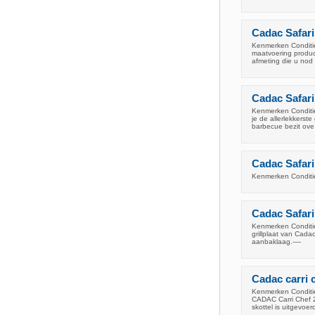
Cadac Safari 
Kenmerken Conditie:
maatvoering product
afmeting die u nod
Cadac Safari
Kenmerken Conditi
je de allerlekkerst
barbecue bezit ove
Cadac Safari
Kenmerken Conditie:
Cadac Safari
Kenmerken Conditie:
grillplaat van Cada
aanbaklaag.----
Cadac carri 
Kenmerken Conditi
CADAC Carri Chef 2 
skottel is uitgevoe