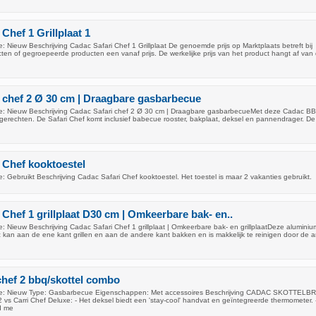
Chef 1 Grillplaat 1
 Nieuw Beschrijving Cadac Safari Chef 1 Grillplaat De genoemde prijs op Marktplaats betreft bij
en of gegroepeerde producten een vanaf prijs. De werkelijke prijs van het product hangt af van
 chef 2 Ø 30 cm | Draagbare gasbarbecue
e: Nieuw Beschrijving Cadac Safari chef 2 Ø 30 cm | Draagbare gasbarbecueMet deze Cadac BB
e gerechten. De Safari Chef komt inclusief babecue rooster, bakplaat, deksel en pannendrager. De
 Chef kooktoestel
 Gebruikt Beschrijving Cadac Safari Chef kooktoestel. Het toestel is maar 2 vakanties gebruikt.
 Chef 1 grillplaat D30 cm | Omkeerbare bak- en..
 Nieuw Beschrijving Cadac Safari Chef 1 grillplaat | Omkeerbare bak- en grillplaatDeze aluminiu
c kan aan de ene kant grillen en aan de andere kant bakken en is makkelijk te reinigen door de an
chef 2 bbq/skottel combo
e: Nieuw Type: Gasbarbecue Eigenschappen: Met accessoires Beschrijving CADAC SKOTTELB
vs Carri Chef Deluxe: - Het deksel biedt een 'stay-cool' handvat en geïntegreerde thermometer. 
rd me