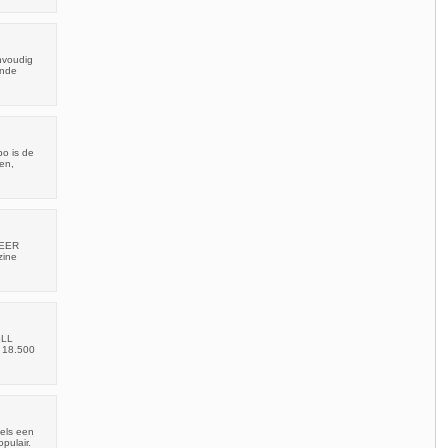
nvoudig
ende
o is de
en,
LEER
zine
oLL
: 18.500
els een
pulair.