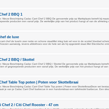
 Chef 2 BBQ 1
: Nieuw Beschrijving Cadac Carri Chef 2 BBQ De genoemde prijs op Marktplaats betreft bij maat
peerde producten een vanaf prijs. De werkelijke prijs van het product hangt af van de afmeting 
chef de luxe
carri chef de luxeIn zeer nette en schone staatMet inleg bak vel voor in de scottel.Voedsel schei
hoezen aanwezig, tevens afdekhoes voor de hele set als hij opgesteld staat.Met Electrische onts
Chef 2 BBQ / Skottel
: Nieuw Beschrijving Cadac Carri Chef 2 BBQ / Skottel De genoemde prijs op Marktplaats betreft 
en of gegroepeerde producten een vanaf prijs. De werkelijke prijs van het product hangt af van
Chef Table Top poten | Poten voor Skottelbraai
: Nieuw Beschrijving Cadac Carri Chef Table Top poten | Poten voor SkottelbraaiDeze set bestaat
aak je van je Cadac Carri Chef barbecue in een handomdraai een tafelmodel barbecue. Een ide
Chef 2 / Citi Chef Rooster - 47 cm