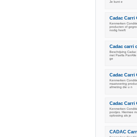
Je kunt e
Cadac Carri
Kenmerken Conditie
producten of gegroe
nodig heeft
Cadac carri 
Beschrijving Cadac 
met Paella PanAlle 
ge
Cadac Carri 
Kenmerken Conditie
maatvoering product
afmeting die u n
Cadac Carri 
Kenmerken Conditie
pootjes. Hiermee m
oplossing als je
CADAC Carri 