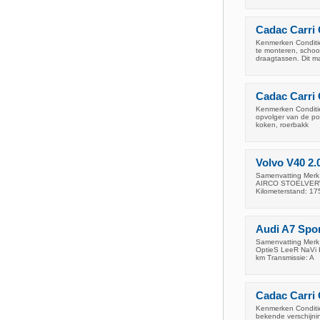
Cadac Carri
Kenmerken Conditie
te monteren, schoo
draagtassen. Dit m
Cadac Carri
Kenmerken Conditie
opvolger van de po
koken, roerbakk
Volvo V40 
Samenvatting Mer
AIRCO STOELVERWAR
Kilometerstand: 17
Audi A7 Spor
Samenvatting Merk 
OptieS LeeR NaVi K
km Transmissie: A
Cadac Carri
Kenmerken Conditie
bekende verschijnin