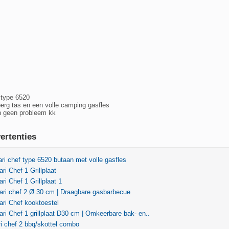
 type 6520
rg tas en een volle camping gasfles
n geen probleem kk
ertenties
ri chef type 6520 butaan met volle gasfles
ri Chef 1 Grillplaat
ri Chef 1 Grillplaat 1
ari chef 2 Ø 30 cm | Draagbare gasbarbecue
ri Chef kooktoestel
ri Chef 1 grillplaat D30 cm | Omkeerbare bak- en..
i chef 2 bbq/skottel combo