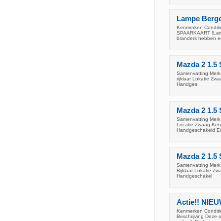
Lampe Berge
Kenmerken Conditi
SPAARKAART !Lampe 
branders hebben e
Mazda 2 1.5 
Samenvatting Merk 
rijklaar Lokatie Zw
Handges
Mazda 2 1.5 
Samenvatting Merk 
Locatie Zwaag Kent
Handgeschakeld E
Mazda 2 1.5 
Samenvatting Merk 
Rijklaar Lokatie Zw
Handgeschakel
Actie!! NIE
Kenmerken Conditie
Beschrijving Deze o