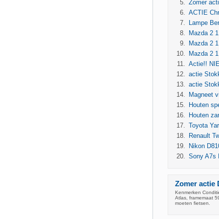
Zomer act
ACTIE Chri
Lampe Ber
Mazda 2 1.
Mazda 2 1.
Mazda 2 1.
Actie!! 
actie Stok
actie Stok
Magneet v
Houten spe
Houten za
Toyota Ya
Renault T
Nikon D81
Sony A7s 
Zomer actie 
Kenmerken Conditie
Atlas, framemaat 5
moeten fietsen.