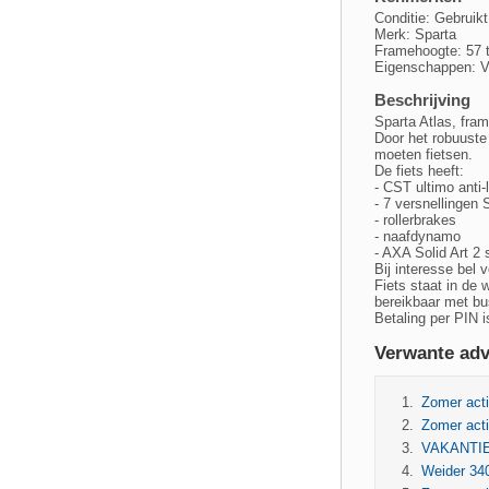
Conditie: Gebruikt
Merk: Sparta
Framehoogte: 57 
Eigenschappen: V
Beschrijving
Sparta Atlas, fra
Door het robuuste
moeten fietsen.
De fiets heeft:
- CST ultimo anti
- 7 versnellingen
- rollerbrakes
- naafdynamo
- AXA Solid Art 2
Bij interesse bel 
Fiets staat in de 
bereikbaar met bus
Betaling per PIN 
Verwante adv
Zomer act
Zomer acti
VAKANTIE-
Weider 340