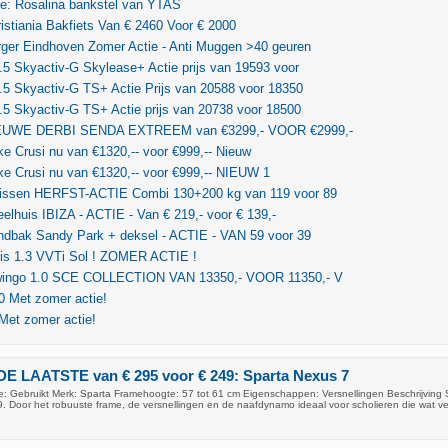
ie: Rosalina bankstel van YTAS
stiania Bakfiets Van € 2460 Voor € 2000
ger Eindhoven Zomer Actie - Anti Muggen >40 geuren
5 Skyactiv-G Skylease+ Actie prijs van 19593 voor
5 Skyactiv-G TS+ Actie Prijs van 20588 voor 18350
5 Skyactiv-G TS+ Actie prijs van 20738 voor 18500
NIEUWE DERBI SENDA EXTREEM van €3299,- VOOR €2999,-
ke Crusi nu van €1320,-- voor €999,-- Nieuw
ke Crusi nu van €1320,-- voor €999,-- NIEUW 1
issen HERFST-ACTIE Combi 130+200 kg van 119 voor 89
elhuis IBIZA - ACTIE - Van € 219,- voor € 139,-
ndbak Sandy Park + deksel - ACTIE - VAN 59 voor 39
ris 1.3 VVTi Sol ! ZOMER ACTIE !
wingo 1.0 SCE COLLECTION VAN 13350,- VOOR 11350,- V
0 Met zomer actie!
Met zomer actie!
DE LAATSTE van € 295 voor € 249: Sparta Nexus 7
: Gebruikt Merk: Sparta Framehoogte: 57 tot 61 cm Eigenschappen: Versnellingen Beschrijving 
9. Door het robuuste frame, de versnellingen en de naafdynamo ideaal voor scholieren die wat ve