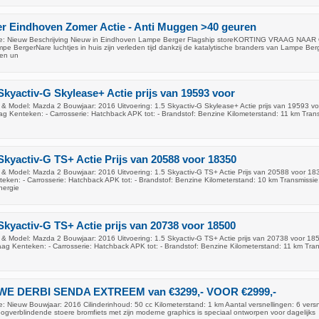
r Eindhoven Zomer Actie - Anti Muggen >40 geuren
e: Nieuw Beschrijving Nieuw in Eindhoven Lampe Berger Flagship storeKORTING VRAAG NAA
BergerNare luchtjes in huis zijn verleden tijd dankzij de katalytische branders van Lampe Ber
en un
Skyactiv-G Skylease+ Actie prijs van 19593 voor
& Model: Mazda 2 Bouwjaar: 2016 Uitvoering: 1.5 Skyactiv-G Skylease+ Actie prijs van 19593 v
aag Kenteken: - Carrosserie: Hatchback APK tot: - Brandstof: Benzine Kilometerstand: 11 km Tran
Skyactiv-G TS+ Actie Prijs van 20588 voor 18350
& Model: Mazda 2 Bouwjaar: 2016 Uitvoering: 1.5 Skyactiv-G TS+ Actie Prijs van 20588 voor 18
eken: - Carrosserie: Hatchback APK tot: - Brandstof: Benzine Kilometerstand: 10 km Transmissie
nergie
Skyactiv-G TS+ Actie prijs van 20738 voor 18500
& Model: Mazda 2 Bouwjaar: 2016 Uitvoering: 1.5 Skyactiv-G TS+ Actie prijs van 20738 voor 18
aag Kenteken: - Carrosserie: Hatchback APK tot: - Brandstof: Benzine Kilometerstand: 11 km Tran
UWE DERBI SENDA EXTREEM van €3299,- VOOR €2999,-
: Nieuw Bouwjaar: 2016 Cilinderinhoud: 50 cc Kilometerstand: 1 km Aantal versnellingen: 6 versn
ogverblindende stoere bromfiets met zijn moderne graphics is speciaal ontworpen voor dagelijks