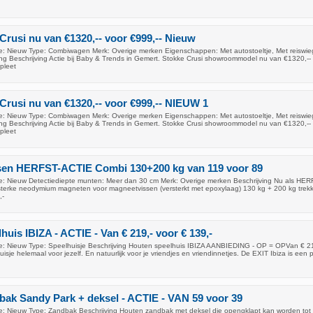
 Crusi nu van €1320,-- voor €999,-- Nieuw
: Nieuw Type: Combiwagen Merk: Overige merken Eigenschappen: Met autostoeltje, Met reiswie
ng Beschrijving Actie bij Baby & Trends in Gemert. Stokke Crusi showroommodel nu van €1320,--
pleet
 Crusi nu van €1320,-- voor €999,-- NIEUW 1
: Nieuw Type: Combiwagen Merk: Overige merken Eigenschappen: Met autostoeltje, Met reiswie
ng Beschrijving Actie bij Baby & Trends in Gemert. Stokke Crusi showroommodel nu van €1320,--
pleet
sen HERFST-ACTIE Combi 130+200 kg van 119 voor 89
: Nieuw Detectiediepte munten: Meer dan 30 cm Merk: Overige merken Beschrijving Nu als HER
sterke neodymium magneten voor magneetvissen (versterkt met epoxylaag) 130 kg + 200 kg trekk
,-
uis IBIZA - ACTIE - Van € 219,- voor € 139,-
: Nieuw Type: Speelhuisje Beschrijving Houten speelhuis IBIZA AANBIEDING - OP = OPVan € 21
isje helemaal voor jezelf. En natuurlijk voor je vriendjes en vriendinnetjes. De EXIT Ibiza is een 
ak Sandy Park + deksel - ACTIE - VAN 59 voor 39
: Nieuw Type: Zandbak Beschrijving Houten zandbak met deksel die opengklapt kan worden tot 