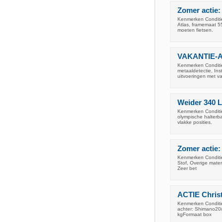
Zomer actie:
Kenmerken Conditie
Atlas, framemaat 5
moeten fietsen.
VAKANTIE-AC
Kenmerken Conditie
metaaldetectie, In
uitvoeringen met v
Weider 340 L
Kenmerken Conditie
olympische halterba
vlakke posities.
Zomer actie:
Kenmerken Conditie
Stof, Overige mater
Zeer bet
ACTIE Christ
Kenmerken Conditie
achter: Shimano20/
kgFormaat box