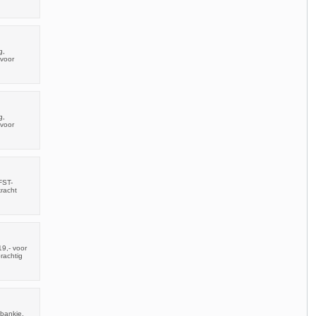
g,
 voor
g,
 voor
FST-
racht
9,- voor
prachtig
bankje.