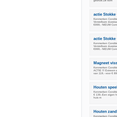
gebruik.De kom
actie Stokke
Kenmerken Conditie
Verstelbare duwsta
€999,- NIEUW Com
actie Stokke
Kenmerken Conditie
Verstelbare duwsta
€999,- NIEUW Com
Magneet vis
Kenmerken Conditie
ACTIE !!! Extreem 
van 119,- voor € 89
Houten speelh
Kenmerken Conditie
€ 139,-Een eigen hu
huis m
Houten zandb
Kenmerken Conditie