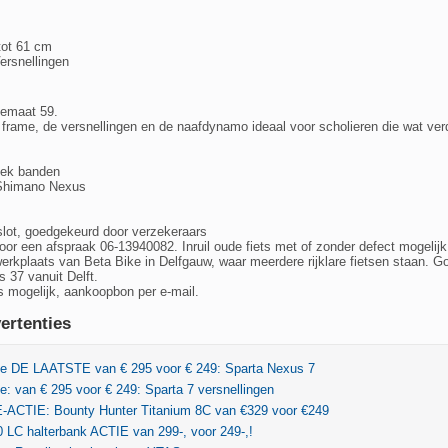
tot 61 cm
ersnellingen
memaat 59.
 frame, de versnellingen en de naafdynamo ideaal voor scholieren die wat ver
-lek banden
 Shimano Nexus
 slot, goedgekeurd door verzekeraars
voor een afspraak 06-13940082. Inruil oude fiets met of zonder defect mogelijk
werkplaats van Beta Bike in Delfgauw, waar meerdere rijklare fietsen staan. G
 37 vanuit Delft.
is mogelijk, aankoopbon per e-mail.
ertenties
ie DE LAATSTE van € 295 voor € 249: Sparta Nexus 7
e: van € 295 voor € 249: Sparta 7 versnellingen
ACTIE: Bounty Hunter Titanium 8C van €329 voor €249
 LC halterbank ACTIE van 299-, voor 249-,!