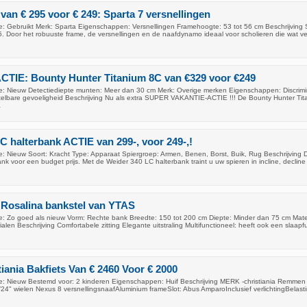
 van € 295 voor € 249: Sparta 7 versnellingen
: Gebruikt Merk: Sparta Eigenschappen: Versnellingen Framehoogte: 53 tot 56 cm Beschrijving 
5. Door het robuuste frame, de versnellingen en de naafdynamo ideaal voor scholieren die wat ve
TIE: Bounty Hunter Titanium 8C van €329 voor €249
: Nieuw Detectiediepte munten: Meer dan 30 cm Merk: Overige merken Eigenschappen: Discrimi
stelbare gevoeligheid Beschrijving Nu als extra SUPER VAKANTIE-ACTIE !!! De Bounty Hunter Tit
a
C halterbank ACTIE van 299-, voor 249-,!
: Nieuw Soort: Kracht Type: Apparaat Spiergroep: Armen, Benen, Borst, Buik, Rug Beschrijving 
nk voor een budget prijs. Met de Weider 340 LC halterbank traint u uw spieren in incline, decline
 Rosalina bankstel van YTAS
: Zo goed als nieuw Vorm: Rechte bank Breedte: 150 tot 200 cm Diepte: Minder dan 75 cm Mater
ialen Beschrijving Comfortabele zitting Elegante uitstraling Multifunctioneel: heeft ook een slaapfu
iania Bakfiets Van € 2460 Voor € 2000
: Nieuw Bestemd voor: 2 kinderen Eigenschappen: Huif Beschrijving MERK -christiania Remmen
24" wielen Nexus 8 versnellingsnaafAluminium frameSlot: Abus AmparoInclusief verlichtingBelast