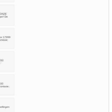
R ONZE
ger! De
oor 17999
smissie:
350
:
500
smissie:
ellingen