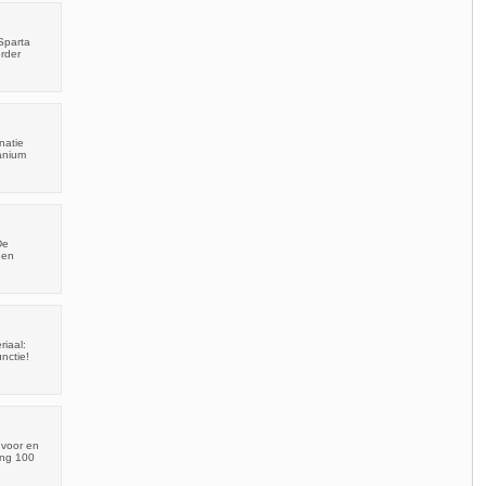
Sparta
rder
natie
anium
De
 en
iaal:
nctie!
 voor en
ing 100