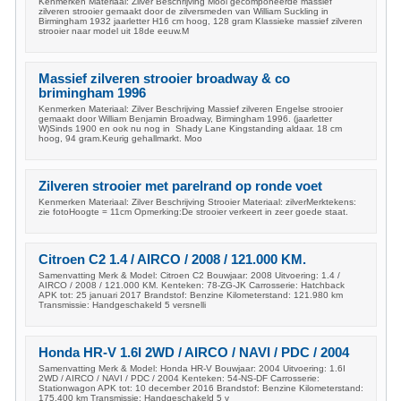
Kenmerken Materiaal: Zilver Beschrijving Mooi gecomponeerde massief
zilveren strooier gemaakt door de zilversmeden van William Suckling in
Birmingham 1932 jaarletter H16 cm hoog, 128 gram Klassieke massief zilveren
strooier naar model uit 18de eeuw.M
Massief zilveren strooier broadway & co
brimingham 1996
Kenmerken Materiaal: Zilver Beschrijving Massief zilveren Engelse strooier
gemaakt door William Benjamin Broadway, Birmingham 1996. (jaarletter
W)Sinds 1900 en ook nu nog in Shady Lane Kingstanding aldaar. 18 cm
hoog, 94 gram.Keurig gehallmarkt. Moo
Zilveren strooier met parelrand op ronde voet
Kenmerken Materiaal: Zilver Beschrijving Strooier Materiaal: zilverMerktekens:
zie fotoHoogte = 11cm Opmerking:De strooier verkeert in zeer goede staat.
Citroen C2 1.4 / AIRCO / 2008 / 121.000 KM.
Samenvatting Merk & Model: Citroen C2 Bouwjaar: 2008 Uitvoering: 1.4 /
AIRCO / 2008 / 121.000 KM. Kenteken: 78-ZG-JK Carrosserie: Hatchback
APK tot: 25 januari 2017 Brandstof: Benzine Kilometerstand: 121.980 km
Transmissie: Handgeschakeld 5 versnelli
Honda HR-V 1.6I 2WD / AIRCO / NAVI / PDC / 2004
Samenvatting Merk & Model: Honda HR-V Bouwjaar: 2004 Uitvoering: 1.6I
2WD / AIRCO / NAVI / PDC / 2004 Kenteken: 54-NS-DF Carrosserie:
Stationwagon APK tot: 10 december 2016 Brandstof: Benzine Kilometerstand:
175.400 km Transmissie: Handgeschakeld 5 v