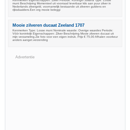
Kenmerken Eigenschappen: Zilver Periode: Koningin Juliana Type: Losse
munt Beschrijving Momenteel uit voorraad leverbaar kilo aan puur zilver in
Nederlands zilvergeld, voornamelijk bestaande uit zilveren guldens en
rijksdaalders.Een erg mooie beleggi
Mooie zilveren ducaat Zeeland 1707
Kenmerken Type: Losse munt Nominale waarde: Overige waardes Periode:
Vóór koninkrijk Eigenschappen: Zilver Beschrijving Mooie zilveren ducaat uit
mijn verzameling.Zie foto voor een eigen indruk. Prijs € 75,00 Afhalen voorkeur
anders aanget.verzending
Advertentie