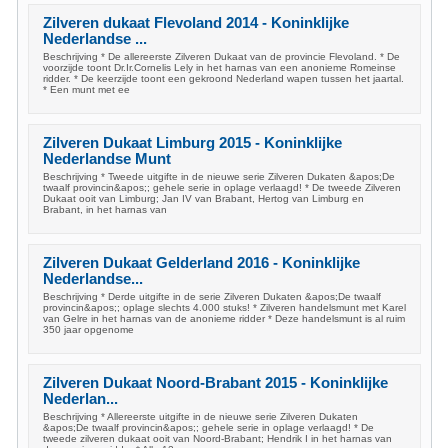
Zilveren dukaat Flevoland 2014 - Koninklijke
Nederlandse ...
Beschrijving * De allereerste Zilveren Dukaat van de provincie Flevoland. * De
voorzijde toont Dr.Ir.Cornelis Lely in het harnas van een anonieme Romeinse
ridder. * De keerzijde toont een gekroond Nederland wapen tussen het jaartal.
* Een munt met ee
Zilveren Dukaat Limburg 2015 - Koninklijke
Nederlandse Munt
Beschrijving * Tweede uitgifte in de nieuwe serie Zilveren Dukaten &apos;De
twaalf provincin&apos;; gehele serie in oplage verlaagd! * De tweede Zilveren
Dukaat ooit van Limburg; Jan IV van Brabant, Hertog van Limburg en
Brabant, in het harnas van
Zilveren Dukaat Gelderland 2016 - Koninklijke
Nederlandse...
Beschrijving * Derde uitgifte in de serie Zilveren Dukaten &apos;De twaalf
provincin&apos;; oplage slechts 4.000 stuks! * Zilveren handelsmunt met Karel
van Gelre in het harnas van de anonieme ridder * Deze handelsmunt is al ruim
350 jaar opgenome
Zilveren Dukaat Noord-Brabant 2015 - Koninklijke
Nederlan...
Beschrijving * Allereerste uitgifte in de nieuwe serie Zilveren Dukaten
&apos;De twaalf provincin&apos;; gehele serie in oplage verlaagd! * De
tweede zilveren dukaat ooit van Noord-Brabant; Hendrik I in het harnas van