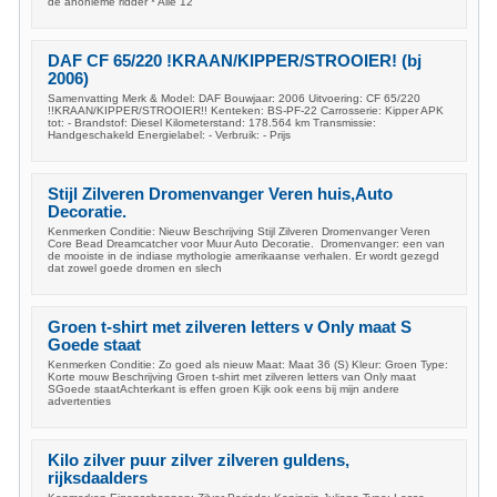
de anonieme ridder * Alle 12
DAF CF 65/220 !KRAAN/KIPPER/STROOIER! (bj
2006)
Samenvatting Merk & Model: DAF Bouwjaar: 2006 Uitvoering: CF 65/220
!!KRAAN/KIPPER/STROOIER!! Kenteken: BS-PF-22 Carrosserie: Kipper APK
tot: - Brandstof: Diesel Kilometerstand: 178.564 km Transmissie:
Handgeschakeld Energielabel: - Verbruik: - Prijs
Stijl Zilveren Dromenvanger Veren huis,Auto
Decoratie.
Kenmerken Conditie: Nieuw Beschrijving Stijl Zilveren Dromenvanger Veren
Core Bead Dreamcatcher voor Muur Auto Decoratie. Dromenvanger: een van
de mooiste in de indiase mythologie amerikaanse verhalen. Er wordt gezegd
dat zowel goede dromen en slech
Groen t-shirt met zilveren letters v Only maat S
Goede staat
Kenmerken Conditie: Zo goed als nieuw Maat: Maat 36 (S) Kleur: Groen Type:
Korte mouw Beschrijving Groen t-shirt met zilveren letters van Only maat
SGoede staatAchterkant is effen groen Kijk ook eens bij mijn andere
advertenties
Kilo zilver puur zilver zilveren guldens,
rijksdaalders