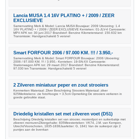
Lancia MUSA 1.4 16V PLATINO + / 2009 / ZEER
EXCLUSIEVE
Samenvatting Merk & Model: Lancia MUSA Bouwjaar: 2009 Uitvoering: 1.4
16V PLATINO + / 2009 / ZEER EXCLUSIEVE Kenteken: 01-JLV-4 Carrosserie:
MPV APK tot: 30 juni 2017 Brandstof: Benzine Kilometerstand: 150.632 km
Transmissie: Handgeschakeld 5 versnel
Smart FORFOUR 2006 / 97.000 KM. !!! / 3.950,-
Samenvatting Merk & Model: Smart FORFOUR Bouwjaar: 2006 Uitvoering:
2006 / 97.000 KM. !!! / 3.950,- Kenteken: 19-SN-XX Carrosserie:
Stationwagon APK tot: 29 maart 2017 Brandstof: Benzine Kilometerstand:
97.030 km Transmissie: Handgeschakeld 5 versnel
2 Zilveren miniatuur peper en zout strooiers
Kenmerken Materiaal: Zilver Beschrijving Strooiers Materiaal: zilver
925Merktekens: zie fotoHoogte = 3,5cm Opmerking:De strooiers verkeren in
goede gebruikte staat.
Driedelig kristallen set met zilveren voet (D51)
Beschrijving Driedelig kristallen set van strooier, mosterdpot en suikerbakje met
zilveren monturenZilvergehalte: 835Meesterteken: VK74, J.M. van Kempen,
Utrecht/Voorschoten, 1835-1838Jaarletter: G, 1841 Van de suikerpot zijn 2
puntjes aan de bvenkan