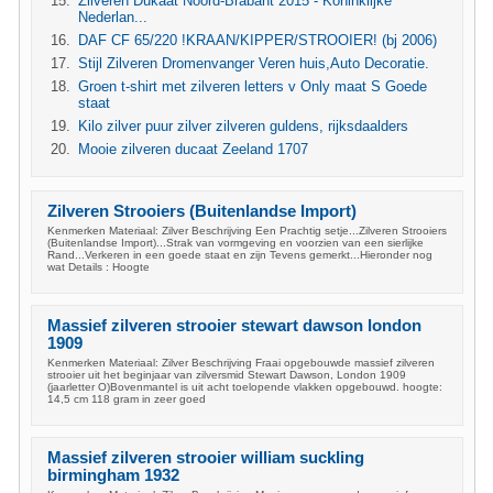
Zilveren Dukaat Noord-Brabant 2015 - Koninklijke
Nederlan...
DAF CF 65/220 !KRAAN/KIPPER/STROOIER! (bj 2006)
Stijl Zilveren Dromenvanger Veren huis,Auto Decoratie.
Groen t-shirt met zilveren letters v Only maat S Goede
staat
Kilo zilver puur zilver zilveren guldens, rijksdaalders
Mooie zilveren ducaat Zeeland 1707
Zilveren Strooiers (Buitenlandse Import)
Kenmerken Materiaal: Zilver Beschrijving Een Prachtig setje...Zilveren Strooiers
(Buitenlandse Import)...Strak van vormgeving en voorzien van een sierlijke
Rand...Verkeren in een goede staat en zijn Tevens gemerkt...Hieronder nog
wat Details : Hoogte
Massief zilveren strooier stewart dawson london
1909
Kenmerken Materiaal: Zilver Beschrijving Fraai opgebouwde massief zilveren
strooier uit het beginjaar van zilversmid Stewart Dawson, London 1909
(jaarletter O)Bovenmantel is uit acht toelopende vlakken opgebouwd. hoogte:
14,5 cm 118 gram in zeer goed
Massief zilveren strooier william suckling
birmingham 1932