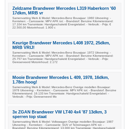
Zeldzame Brandweer Mercedes L319 Haberkorn '60
17dkm, MRB vr
Samenvatting Merk & Model: Mercedes-Benz Bouwjaar: 1960 Uitvoering: -
Kenteken: - Carrosserie: MPV APK tot: - Brandstof: Benzine Kilometerstand:
17.104 km Transmissie: Handgeschakeld Energielabel: - Verbruik: - Prijs: €
22.500,00 Motorinhoud: 1.900 c
Keurige Brandweer Mercedes L408 1972, 25dkm,
MRB VRIJ!
Samenvatting Merk & Model: Mercedes-Benz Bouwjaar: 1972 Uitvoering: -
Kenteken: - Carrosserie: MPV APK tot: - Brandstof: Benzine Kilometerstand:
25.757 km Transmissie: Handgeschakeld Energielabel: - Verbruik: - Prijs:
Gereserveerd Motorinhoud: 2.172
Mooie Brandweer Mercedes L 409, 1978, 16dkm,
1.78m hoog!
Samenvatting Merk & Model: Mercedes-Benz Overige modellen Bouwjaar:
1978 Uitvoering: - Kenteken: - Carrosserie: MPV APK tot: - Brandstof: Benzine
Kilometerstand: 16.133 km Transmissie: Handgeschakeld Energielabel: -
Verbruik: - Prijs: Gereserveerd Mo
3x ZGAN Brandweer VW LT40 4x4 '87 13dkm, 3
sperren top staat
Samenvatting Merk & Model: Volkswagen Overige modellen Bouwjaar: 1987
Uitvoering: - Kenteken: - Carrosserie: SUV of Terreinwagen APK tot: -
Brandstof: Benzine Kilometerstand: 13.000 km Transmissie: Handgeschakeld