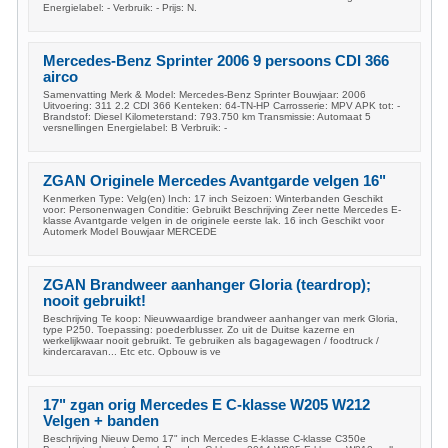
Energielabel: - Verbruik: - Prijs: N.
Mercedes-Benz Sprinter 2006 9 persoons CDI 366
airco
Samenvatting Merk & Model: Mercedes-Benz Sprinter Bouwjaar: 2006
Uitvoering: 311 2.2 CDI 366 Kenteken: 64-TN-HP Carrosserie: MPV APK tot: -
Brandstof: Diesel Kilometerstand: 793.750 km Transmissie: Automaat 5
versnellingen Energielabel: B Verbruik: -
ZGAN Originele Mercedes Avantgarde velgen 16"
Kenmerken Type: Velg(en) Inch: 17 inch Seizoen: Winterbanden Geschikt
voor: Personenwagen Conditie: Gebruikt Beschrijving Zeer nette Mercedes E-
klasse Avantgarde velgen in de originele eerste lak. 16 inch Geschikt voor
Automerk Model Bouwjaar MERCEDE
ZGAN Brandweer aanhanger Gloria (teardrop);
nooit gebruikt!
Beschrijving Te koop: Nieuwwaardige brandweer aanhanger van merk Gloria,
type P250. Toepassing: poederblusser. Zo uit de Duitse kazerne en
werkelijkwaar nooit gebruikt. Te gebruiken als bagagewagen / foodtruck /
kindercaravan... Etc etc. Opbouw is ve
17" zgan orig Mercedes E C-klasse W205 W212
Velgen + banden
Beschrijving Nieuw Demo 17" inch Mercedes E-klasse C-klasse C350e