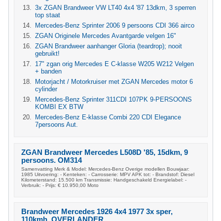
3x ZGAN Brandweer VW LT40 4x4 '87 13dkm, 3 sperren
top staat
Mercedes-Benz Sprinter 2006 9 persoons CDI 366 airco
ZGAN Originele Mercedes Avantgarde velgen 16"
ZGAN Brandweer aanhanger Gloria (teardrop); nooit
gebruikt!
17" zgan orig Mercedes E C-klasse W205 W212 Velgen
+ banden
Motorjacht / Motorkruiser met ZGAN Mercedes motor 6
cylinder
Mercedes-Benz Sprinter 311CDI 107PK 9-PERSOONS
KOMBI EX BTW
Mercedes-Benz E-klasse Combi 220 CDI Elegance
7persoons Aut.
ZGAN Brandweer Mercedes L508D '85, 15dkm, 9
persoons. OM314
Samenvatting Merk & Model: Mercedes-Benz Overige modellen Bouwjaar:
1985 Uitvoering: - Kenteken: - Carrosserie: MPV APK tot: - Brandstof: Diesel
Kilometerstand: 15.500 km Transmissie: Handgeschakeld Energielabel: -
Verbruik: - Prijs: € 10.950,00 Moto
Brandweer Mercedes 1926 4x4 1977 3x sper,
110kmh, OVERLANDER