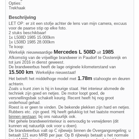
Opties:
Trekhaak
Beschrijving
LET OP: er zit een stofje achter de lens van mijn camera, excuus
voor de paarse stip op elke foto.
2 stuks beschikbaar!
1x L508D 1985 15.000km
1x L508D 1985 28.000km
Te koop:
Mercedes L 508D
1985
Werkelijk nieuwwaardige
uit
.
Afkomstig van de vrijwillige brandweer in Paudorf te Oostenrijk en
tot juni 2016 in dienst geweest.
De brandweerbus heeft de lage originele kilometerstand van
15.500 km
. Werkelijke nieuwstaat!
1.78m
Het betreft het middelhoge model met
stahoogte en deuren
achterin.
Zoals u kunt zien is hij in keurige staat. Het interieur alsmede de
techniek zijn goed en netjes. De motor loopt goed, de
versnellingsbak schakelt keurig. Recent heeft hij nog groot
onderhoud gehad.
Roest is er geen te vinden. De bekende plekken zijn hard en netjes.
Rubbers etc. zijn goed. Hij heeft gelukkig tot het laatste moment
binnen gestaan
; bij ons natuurlijk ook.
Het gehele brandweerinterieur is eenvoudig te verwijderen (dit
kunnen wij natuurlijk ook voor u doen).
De brandweerbus valt op C rijbewijs binnen de Overgangsregeling; u
betaalt 121 euro MRB per jaar. Op B rijbewijs betaalt u het normale