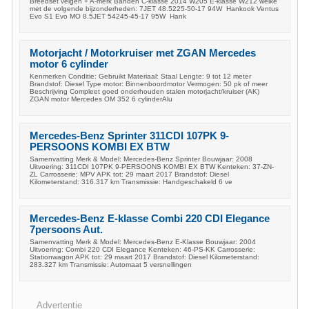
Breedset velgen + A-merk Banden C-klasse 2014 W205 E-klasse W212 welke
met de volgende bijzonderheden: 7JET 48.5225-50-17 94W Hankook Ventus
Evo S1 Evo MO 8.5JET 54245-45-17 95W Hank
Motorjacht / Motorkruiser met ZGAN Mercedes
motor 6 cylinder
Kenmerken Conditie: Gebruikt Materiaal: Staal Lengte: 9 tot 12 meter
Brandstof: Diesel Type motor: Binnenboordmotor Vermogen: 50 pk of meer
Beschrijving Compleet goed onderhouden stalen motorjacht/kruiser (AK)
ZGAN motor Mercedes OM 352 6 cylinderAlu
Mercedes-Benz Sprinter 311CDI 107PK 9-
PERSOONS KOMBI EX BTW
Samenvatting Merk & Model: Mercedes-Benz Sprinter Bouwjaar: 2008
Uitvoering: 311CDI 107PK 9-PERSOONS KOMBI EX BTW Kenteken: 37-ZN-
ZL Carrosserie: MPV APK tot: 29 maart 2017 Brandstof: Diesel
Kilometerstand: 316.317 km Transmissie: Handgeschakeld 6 ve
Mercedes-Benz E-klasse Combi 220 CDI Elegance
7persoons Aut.
Samenvatting Merk & Model: Mercedes-Benz E-Klasse Bouwjaar: 2004
Uitvoering: Combi 220 CDI Elegance Kenteken: 46-PS-KK Carrosserie:
Stationwagon APK tot: 29 maart 2017 Brandstof: Diesel Kilometerstand:
283.327 km Transmissie: Automaat 5 versnellingen
Advertentie