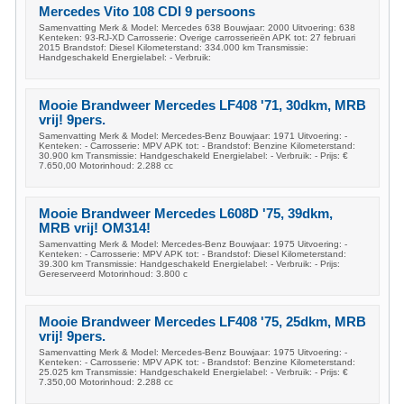
Mercedes Vito 108 CDI 9 persoons
Samenvatting Merk & Model: Mercedes 638 Bouwjaar: 2000 Uitvoering: 638
Kenteken: 93-RJ-XD Carrosserie: Overige carrosserieën APK tot: 27 februari
2015 Brandstof: Diesel Kilometerstand: 334.000 km Transmissie:
Handgeschakeld Energielabel: - Verbruik:
Mooie Brandweer Mercedes LF408 '71, 30dkm, MRB
vrij! 9pers.
Samenvatting Merk & Model: Mercedes-Benz Bouwjaar: 1971 Uitvoering: -
Kenteken: - Carrosserie: MPV APK tot: - Brandstof: Benzine Kilometerstand:
30.900 km Transmissie: Handgeschakeld Energielabel: - Verbruik: - Prijs: €
7.650,00 Motorinhoud: 2.288 cc
Mooie Brandweer Mercedes L608D '75, 39dkm,
MRB vrij! OM314!
Samenvatting Merk & Model: Mercedes-Benz Bouwjaar: 1975 Uitvoering: -
Kenteken: - Carrosserie: MPV APK tot: - Brandstof: Diesel Kilometerstand:
39.300 km Transmissie: Handgeschakeld Energielabel: - Verbruik: - Prijs:
Gereserveerd Motorinhoud: 3.800 c
Mooie Brandweer Mercedes LF408 '75, 25dkm, MRB
vrij! 9pers.
Samenvatting Merk & Model: Mercedes-Benz Bouwjaar: 1975 Uitvoering: -
Kenteken: - Carrosserie: MPV APK tot: - Brandstof: Benzine Kilometerstand:
25.025 km Transmissie: Handgeschakeld Energielabel: - Verbruik: - Prijs: €
7.350,00 Motorinhoud: 2.288 cc