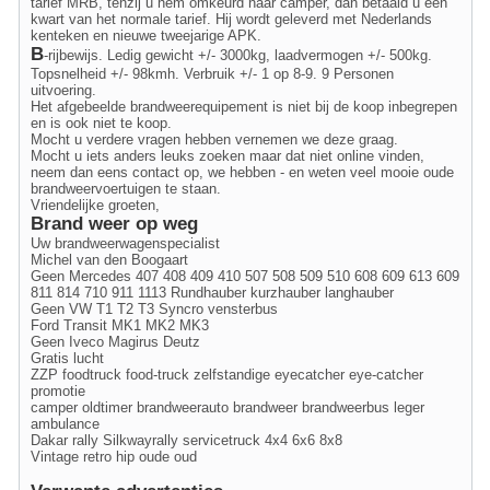
tarief MRB, tenzij u hem omkeurd naar camper, dan betaald u een
kwart van het normale tarief. Hij wordt geleverd met Nederlands
kenteken en nieuwe tweejarige APK.
B
-rijbewijs. Ledig gewicht +/- 3000kg, laadvermogen +/- 500kg.
Topsnelheid +/- 98kmh. Verbruik +/- 1 op 8-9. 9 Personen
uitvoering.
Het afgebeelde brandweerequipement is niet bij de koop inbegrepen
en is ook niet te koop.
Mocht u verdere vragen hebben vernemen we deze graag.
Mocht u iets anders leuks zoeken maar dat niet online vinden,
neem dan eens contact op, we hebben - en weten veel mooie oude
brandweervoertuigen te staan.
Vriendelijke groeten,
Brand weer op weg
Uw brandweerwagenspecialist
Michel van den Boogaart
Geen Mercedes 407 408 409 410 507 508 509 510 608 609 613 609
811 814 710 911 1113 Rundhauber kurzhauber langhauber
Geen VW T1 T2 T3 Syncro vensterbus
Ford Transit MK1 MK2 MK3
Geen Iveco Magirus Deutz
Gratis lucht
ZZP foodtruck food-truck zelfstandige eyecatcher eye-catcher
promotie
camper oldtimer brandweerauto brandweer brandweerbus leger
ambulance
Dakar rally Silkwayrally servicetruck 4x4 6x6 8x8
Vintage retro hip oude oud