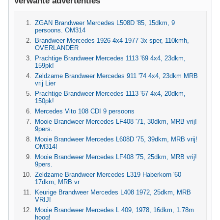
Verwante advertenties
ZGAN Brandweer Mercedes L508D '85, 15dkm, 9
persoons. OM314
Brandweer Mercedes 1926 4x4 1977 3x sper, 110kmh,
OVERLANDER
Prachtige Brandweer Mercedes 1113 '69 4x4, 23dkm,
159pk!
Zeldzame Brandweer Mercedes 911 '74 4x4, 23dkm MRB
vrij Lier
Prachtige Brandweer Mercedes 1113 '67 4x4, 20dkm,
150pk!
Mercedes Vito 108 CDI 9 persoons
Mooie Brandweer Mercedes LF408 '71, 30dkm, MRB vrij!
9pers.
Mooie Brandweer Mercedes L608D '75, 39dkm, MRB vrij!
OM314!
Mooie Brandweer Mercedes LF408 '75, 25dkm, MRB vrij!
9pers.
Zeldzame Brandweer Mercedes L319 Haberkorn '60
17dkm, MRB vr
Keurige Brandweer Mercedes L408 1972, 25dkm, MRB
VRIJ!
Mooie Brandweer Mercedes L 409, 1978, 16dkm, 1.78m
hoog!