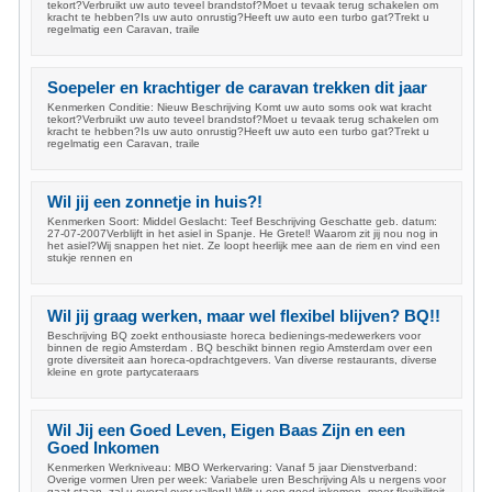
tekort?Verbruikt uw auto teveel brandstof?Moet u tevaak terug schakelen om
kracht te hebben?Is uw auto onrustig?Heeft uw auto een turbo gat?Trekt u
regelmatig een Caravan, traile
Soepeler en krachtiger de caravan trekken dit jaar
Kenmerken Conditie: Nieuw Beschrijving Komt uw auto soms ook wat kracht
tekort?Verbruikt uw auto teveel brandstof?Moet u tevaak terug schakelen om
kracht te hebben?Is uw auto onrustig?Heeft uw auto een turbo gat?Trekt u
regelmatig een Caravan, traile
Wil jij een zonnetje in huis?!
Kenmerken Soort: Middel Geslacht: Teef Beschrijving Geschatte geb. datum:
27-07-2007Verblijft in het asiel in Spanje. He Gretel! Waarom zit jij nou nog in
het asiel?Wij snappen het niet. Ze loopt heerlijk mee aan de riem en vind een
stukje rennen en
Wil jij graag werken, maar wel flexibel blijven? BQ!!
Beschrijving BQ zoekt enthousiaste horeca bedienings-medewerkers voor
binnen de regio Amsterdam . BQ beschikt binnen regio Amsterdam over een
grote diversiteit aan horeca-opdrachtgevers. Van diverse restaurants, diverse
kleine en grote partycateraars
Wil Jij een Goed Leven, Eigen Baas Zijn en een
Goed Inkomen
Kenmerken Werkniveau: MBO Werkervaring: Vanaf 5 jaar Dienstverband:
Overige vormen Uren per week: Variabele uren Beschrijving Als u nergens voor
gaat staan, zal u overal over vallen!! Wilt u een goed inkomen, meer flexibiliteit