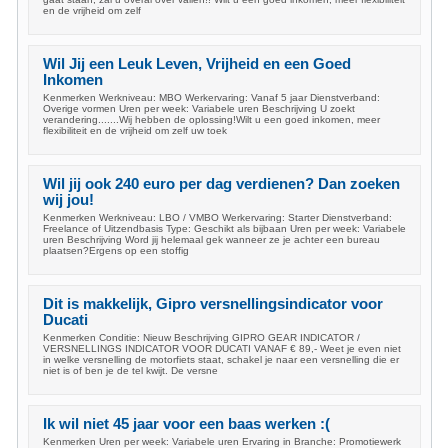
en de vrijheid om zelf
Wil Jij een Leuk Leven, Vrijheid en een Goed
Inkomen
Kenmerken Werkniveau: MBO Werkervaring: Vanaf 5 jaar Dienstverband:
Overige vormen Uren per week: Variabele uren Beschrijving U zoekt
verandering.......Wij hebben de oplossing!Wilt u een goed inkomen, meer
flexibiliteit en de vrijheid om zelf uw toek
Wil jij ook 240 euro per dag verdienen? Dan zoeken
wij jou!
Kenmerken Werkniveau: LBO / VMBO Werkervaring: Starter Dienstverband:
Freelance of Uitzendbasis Type: Geschikt als bijbaan Uren per week: Variabele
uren Beschrijving Word jij helemaal gek wanneer ze je achter een bureau
plaatsen?Ergens op een stoffig
Dit is makkelijk, Gipro versnellingsindicator voor
Ducati
Kenmerken Conditie: Nieuw Beschrijving GIPRO GEAR INDICATOR /
VERSNELLINGS INDICATOR VOOR DUCATI VANAF € 89,- Weet je even niet
in welke versnelling de motorfiets staat, schakel je naar een versnelling die er
niet is of ben je de tel kwijt. De versne
Ik wil niet 45 jaar voor een baas werken :(
Kenmerken Uren per week: Variabele uren Ervaring in Branche: Promotiewerk