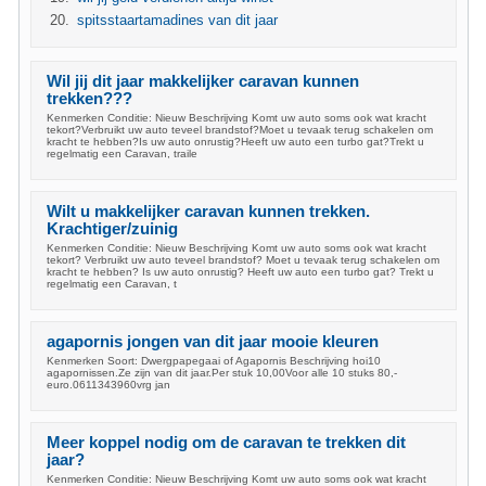
spitsstaartamadines van dit jaar
Wil jij dit jaar makkelijker caravan kunnen
trekken???
Kenmerken Conditie: Nieuw Beschrijving Komt uw auto soms ook wat kracht
tekort?Verbruikt uw auto teveel brandstof?Moet u tevaak terug schakelen om
kracht te hebben?Is uw auto onrustig?Heeft uw auto een turbo gat?Trekt u
regelmatig een Caravan, traile
Wilt u makkelijker caravan kunnen trekken.
Krachtiger/zuinig
Kenmerken Conditie: Nieuw Beschrijving Komt uw auto soms ook wat kracht
tekort? Verbruikt uw auto teveel brandstof? Moet u tevaak terug schakelen om
kracht te hebben? Is uw auto onrustig? Heeft uw auto een turbo gat? Trekt u
regelmatig een Caravan, t
agapornis jongen van dit jaar mooie kleuren
Kenmerken Soort: Dwergpapegaai of Agapornis Beschrijving hoi10
agapornissen.Ze zijn van dit jaar.Per stuk 10,00Voor alle 10 stuks 80,-
euro.0611343960vrg jan
Meer koppel nodig om de caravan te trekken dit
jaar?
Kenmerken Conditie: Nieuw Beschrijving Komt uw auto soms ook wat kracht