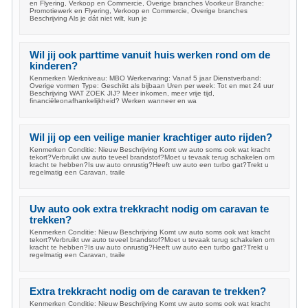
en Flyering, Verkoop en Commercie, Overige branches Voorkeur Branche:
Promotiewerk en Flyering, Verkoop en Commercie, Overige branches
Beschrijving Als je dát niet wilt, kun je
Wil jij ook parttime vanuit huis werken rond om de
kinderen?
Kenmerken Werkniveau: MBO Werkervaring: Vanaf 5 jaar Dienstverband:
Overige vormen Type: Geschikt als bijbaan Uren per week: Tot en met 24 uur
Beschrijving WAT ZOEK JIJ? Meer inkomen, meer vrije tijd,
financiëleonafhankelijkheid? Werken wanneer en wa
Wil jij op een veilige manier krachtiger auto rijden?
Kenmerken Conditie: Nieuw Beschrijving Komt uw auto soms ook wat kracht
tekort?Verbruikt uw auto teveel brandstof?Moet u tevaak terug schakelen om
kracht te hebben?Is uw auto onrustig?Heeft uw auto een turbo gat?Trekt u
regelmatig een Caravan, traile
Uw auto ook extra trekkracht nodig om caravan te
trekken?
Kenmerken Conditie: Nieuw Beschrijving Komt uw auto soms ook wat kracht
tekort?Verbruikt uw auto teveel brandstof?Moet u tevaak terug schakelen om
kracht te hebben?Is uw auto onrustig?Heeft uw auto een turbo gat?Trekt u
regelmatig een Caravan, traile
Extra trekkracht nodig om de caravan te trekken?
Kenmerken Conditie: Nieuw Beschrijving Komt uw auto soms ook wat kracht