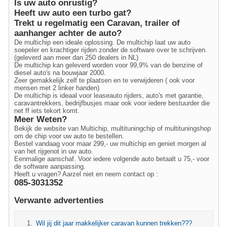
Is uw auto onrustig?
Heeft uw auto een turbo gat?
Trekt u regelmatig een Caravan, trailer of
aanhanger achter de auto?
De multichip een ideale oplossing. De multichip laat uw auto
soepeler en krachtiger rijden zonder de software over te schrijven.
(geleverd aan meer dan 250 dealers in NL)
De multichip kan geleverd worden voor 99,9% van de benzine of
diesel auto's na bouwjaar 2000.
Zeer gemakkelijk zelf te plaatsen en te verwijderen ( ook voor
mensen met 2 linker handen)
De multichip is ideaal voor leaseauto rijders, auto's met garantie,
caravantrekkers, bedrijfbusjes maar ook voor iedere bestuurder die
net ff iets tekort komt.
Meer Weten?
Bekijk de website van Multichip, multituningchip of multituningshop
om de chip voor uw auto te bestellen.
Bestel vandaag voor maar 299,- uw multichip en geniet morgen al
van het rijgenot in uw auto.
Eenmalige aanschaf. Voor iedere volgende auto betaalt u 75,- voor
de software aanpassing.
Heeft u vragen? Aarzel niet en neem contact op :
085-3031352
Verwante advertenties
Wil jij dit jaar makkelijker caravan kunnen trekken???