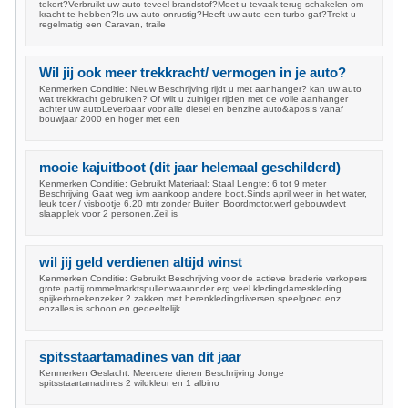
tekort?Verbruikt uw auto teveel brandstof?Moet u tevaak terug schakelen om
kracht te hebben?Is uw auto onrustig?Heeft uw auto een turbo gat?Trekt u
regelmatig een Caravan, traile
Wil jij ook meer trekkracht/ vermogen in je auto?
Kenmerken Conditie: Nieuw Beschrijving rijdt u met aanhanger? kan uw auto
wat trekkracht gebruiken? Of wilt u zuiniger rijden met de volle aanhanger
achter uw autoLeverbaar voor alle diesel en benzine auto&apos;s vanaf
bouwjaar 2000 en hoger met een
mooie kajuitboot (dit jaar helemaal geschilderd)
Kenmerken Conditie: Gebruikt Materiaal: Staal Lengte: 6 tot 9 meter
Beschrijving Gaat weg ivm aankoop andere boot.Sinds april weer in het water,
leuk toer / visbootje 6.20 mtr zonder Buiten Boordmotor.werf gebouwdevt
slaapplek voor 2 personen.Zeil is
wil jij geld verdienen altijd winst
Kenmerken Conditie: Gebruikt Beschrijving voor de actieve braderie verkopers
grote partij rommelmarktspullenwaaronder erg veel kledingdameskleding
spijkerbroekenzeker 2 zakken met herenkledingdiversen speelgoed enz
enzalles is schoon en gedeeltelijk
spitsstaartamadines van dit jaar
Kenmerken Geslacht: Meerdere dieren Beschrijving Jonge
spitsstaartamadines 2 wildkleur en 1 albino