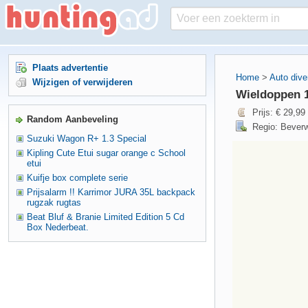
Plaats advertentie
Home
>
Auto dive
Wijzigen of verwijderen
Wieldoppen 16
Prijs: € 29,99
Random Aanbeveling
Regio: Beverw
Suzuki Wagon R+ 1.3 Special
Kipling Cute Etui sugar orange c School
etui
Kuifje box complete serie
Prijsalarm !! Karrimor JURA 35L backpack
rugzak rugtas
Beat Bluf & Branie Limited Edition 5 Cd
Box Nederbeat.