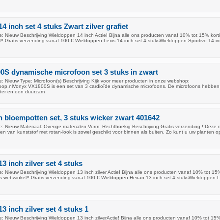
 inch set 4 stuks Zwart zilver grafiet
: Nieuw Beschrijving Wieldoppen 14 inch Actie! Bijna alle ons producten vanaf 10% tot 15% korti
!! Gratis verzending vanaf 100 € Wieldoppen Lexis 14 inch set 4 stuksWieldoppen Sportivo 14 in
S dynamische microfoon set 3 stuks in zwart
: Nieuw Type: Microfoon(s) Beschrijving Kijk voor meer producten in onze webshop:
oop.nlVonyx VX1800S is een set van 3 cardioïde dynamische microfoons. De microfoons hebbe
lter en een duurzam
bloempotten set, 3 stuks wicker zwart 401642
: Nieuw Materiaal: Overige materialen Vorm: Rechthoekig Beschrijving Gratis verzending !!Deze 
n van kunststof met rotan-look is zowel geschikt voor binnen als buiten. Zo kunt u uw planten o
3 inch zilver set 4 stuks
: Nieuw Beschrijving Wieldoppen 13 inch zilver Actie! Bijna alle ons producten vanaf 10% tot 15
ons webwinkel!! Gratis verzending vanaf 100 € Wieldoppen Hexan 13 inch set 4 stuksWieldoppen 
 inch zilver set 4 stuks 1
: Nieuw Beschrijving Wieldoppen 13 inch zilverActie! Bijna alle ons producten vanaf 10% tot 15