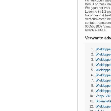
Wij verkopen alle
Ben U op zoek naa
We gaan het voor u
Levering in 1-2 w
Na ontvangst heef
Verzendkosten bed
contact:
rbautoon
0685531037 Vanaf
KvK:63213966
Verwante adv
Wieldoppen
Wieldoppen
Wieldoppen
Wieldoppen
Wieldoppen
Wieldoppen
Wieldoppen
Wieldoppen
Wieldoppen
Vonyx VX1
Bloembakk
Wieldoppen