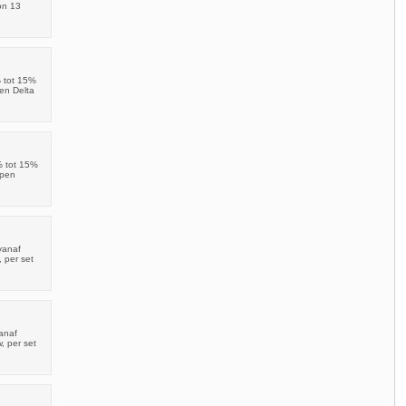
on 13
% tot 15%
en Delta
% tot 15%
ppen
vanaf
 per set
anaf
, per set