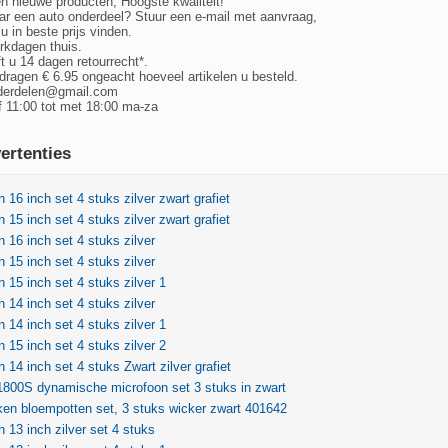
en nieuwe producten, Hoogste kwaliteit!
r een auto onderdeel? Stuur een e-mail met aanvraag,
 in beste prijs vinden.
erkdagen thuis.
t u 14 dagen retourrecht*.
ragen € 6.95 ongeacht hoeveel artikelen u besteld.
derdelen@gmail.com
 11:00 tot met 18:00 ma-za
ertenties
 16 inch set 4 stuks zilver zwart grafiet
 15 inch set 4 stuks zilver zwart grafiet
 16 inch set 4 stuks zilver
 15 inch set 4 stuks zilver
 15 inch set 4 stuks zilver 1
 14 inch set 4 stuks zilver
 14 inch set 4 stuks zilver 1
 15 inch set 4 stuks zilver 2
 14 inch set 4 stuks Zwart zilver grafiet
800S dynamische microfoon set 3 stuks in zwart
en bloempotten set, 3 stuks wicker zwart 401642
 13 inch zilver set 4 stuks