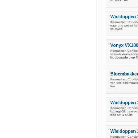
stuksPer set
Wieldoppen 14
Kenmerken Conditie
naar ons webwinkel
stuksWie
Vonyx VX1800
Kenmerken Conditie
www.elektronicatek
ingebouwde plop fi
Bloembakken 
Kenmerken Conditie
van drie bloembakke
terr
Wieldoppen 1
Kenmerken Conditie
korting!Kijk naar 
inch set 4 stuks
Wieldoppen 13
Kenmerken Conditie