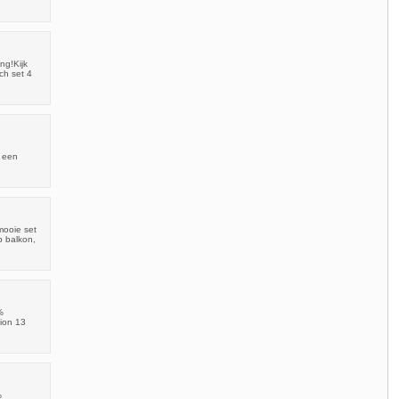
ng!Kijk
ch set 4
n een
mooie set
p balkon,
%
Lion 13
%